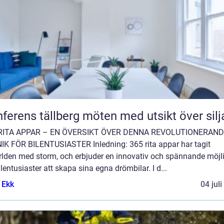
Konferens tällberg möten med utsikt över si
RITA APPAR – EN ÖVERSIKT ÖVER DENNA REVOLUTIONERAN
IK FÖR BILENTUSIASTER Inledning: 365 rita appar har tagit
ärlden med storm, och erbjuder en innovativ och spännande möjl
ilentusiaster att skapa sina egna drömbilar. I d...
 Ekk
04 jul