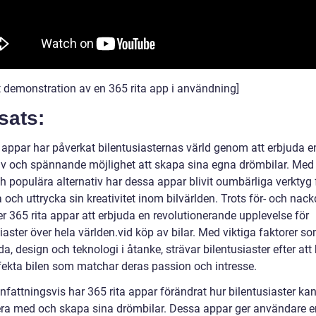
rt demonstration av en 365 rita app i användning]
sats:
a appar har påverkat bilentusiasternas värld genom att erbjuda e
iv och spännande möjlighet att skapa sina egna drömbilar. Med 
h populära alternativ har dessa appar blivit oumbärliga verktyg f
 och uttrycka sin kreativitet inom bilvärlden. Trots för- och nac
er 365 rita appar att erbjuda en revolutionerande upplevelse för
iaster över hela världen.vid köp av bilar. Med viktiga faktorer s
a, design och teknologi i åtanke, strävar bilentusiaster efter att 
fekta bilen som matchar deras passion och intresse.
attningsvis har 365 rita appar förändrat hur bilentusiaster ka
era med och skapa sina drömbilar. Dessa appar ger användare e