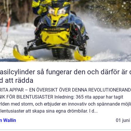
inder så fungerar den och därför är den
d att rädda
RITA APPAR – EN ÖVERSIKT ÖVER DENNA REVOLUTIONERAN
IK FÖR BILENTUSIASTER Inledning: 365 rita appar har tagit
ärlden med storm, och erbjuder en innovativ och spännande möjl
ilentusiaster att skapa sina egna drömbilar. I d...
 Wallin
01 juni