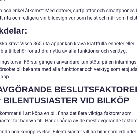
b och enkel åtkomst: Med datorer, surfplattor och smartphones b
tt rita och redigera sin bildesign var som helst och när som helst
kdelar:
ska krav: Vissa 365 rita appar kan kräva kraftfulla enheter eller
la tillbehör för att dra nytta av alla funktioner och verktyg.
rningskurva: Första gången användare kan stöta på en inlärning
försöker bli bekanta med alla funktioner och verktyg som erbjud
 app.
AVGÖRANDE BESLUTSFAKTORE
 BILENTUSIASTER VID BILKÖP
kommer till att köpa en bil, finns det flera viktiga faktorer som
iaster tar hänsyn till. Här är några av de mest avgörande faktor
anda och körupplevelse: Bilentusiaster vill ha bilar som erbjuder