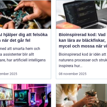
I hjälper dig att felsöka
Bioinspirerad kod: Vad 
 när det går fel
kan lära av bläckfiskar,
mycel och mossa när v
 med att smarta hem och
bygger nya system
a assistenter blir allt
Bioinspirerad kod är idén att
re, har artificiell intelligens
naturens processer och struk
inspirera hur...
ember 2025
08 november 2025