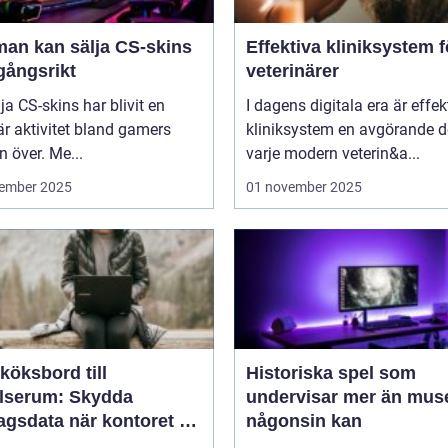
man kan sälja CS-skins
Effektiva kliniksystem f
gångsrikt
veterinärer
lja CS-skins har blivit en
I dagens digitala era är effek
r aktivitet bland gamers
kliniksystem en avgörande d
n över. Me...
varje modern veterin&a...
ember 2025
01 november 2025
köksbord till
Historiska spel som
elserum: Skydda
undervisar mer än mus
agsdata när kontoret är
någonsin kan
llt