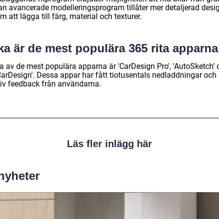
n avancerade modelleringsprogram tillåter mer detaljerad desi
 att lägga till färg, material och texturer.
ka är de mest populära 365 rita apparn
a av de mest populära apparna är 'CarDesign Pro', 'AutoSketch' 
CarDesign'. Dessa appar har fått tiotusentals nedladdningar och
tiv feedback från användarna.
Läs fler inlägg här
 nyheter