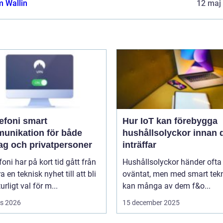
 Wallin
12 maj
oni smart
Hur IoT kan förebygga
unikation för både
hushållsolyckor innan 
tag och privatpersoner
inträffar
efoni har på kort tid gått från
Hushållsolyckor händer ofta
a en teknisk nyhet till att bli
oväntat, men med smart tek
urligt val för m...
kan många av dem f&o...
s 2026
15 december 2025