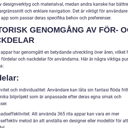
v designverktyg och materialval, medan andra kanske har bättre
gränssnitt och enklare navigation. Det är viktigt för användare 
n app som passar deras specifika behov och preferenser.
TORISK GENOMGÅNG AV FÖR- 
CKDELAR
 appar har genomgått en betydande utveckling över åren, vilket h
e fördelar och nackdelar för användarna. Här är några viktiga pun
a:
elar:
ivitet och individualitet: Användare kan låta sin fantasi flöda frit
nika bilpröjekt som är anpassade efter deras egna smak och
ser.
nadseffektivitet: Att använda 365 rita appar kan vara en mer
effektiv metod än att anställa en designer eller modellör för at
bil.