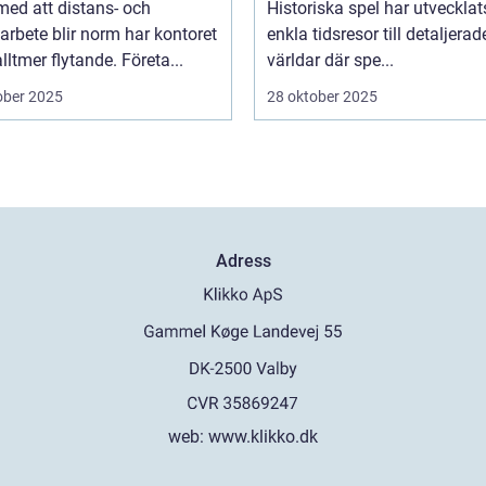
 med att distans- och
Historiska spel har utvecklat
arbete blir norm har kontoret
enkla tidsresor till detaljerad
alltmer flytande. Företa...
världar där spe...
ober 2025
28 oktober 2025
Adress
web:
www.klikko.dk