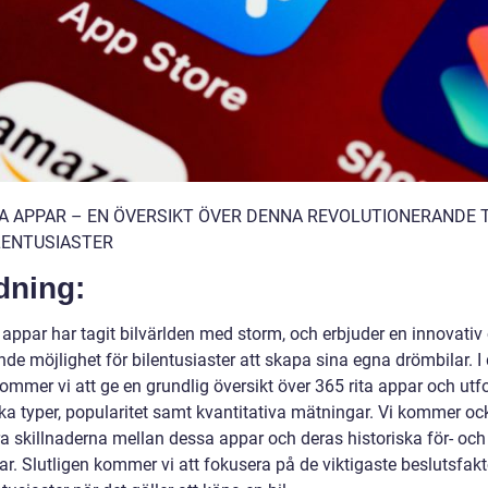
TA APPAR – EN ÖVERSIKT ÖVER DENNA REVOLUTIONERANDE 
LENTUSIASTER
dning:
 appar har tagit bilvärlden med storm, och erbjuder en innovativ
de möjlighet för bilentusiaster att skapa sina egna drömbilar. I
kommer vi att ge en grundlig översikt över 365 rita appar och utf
ika typer, popularitet samt kvantitativa mätningar. Vi kommer oc
ra skillnaderna mellan dessa appar och deras historiska för- och
ar. Slutligen kommer vi att fokusera på de viktigaste beslutsfak