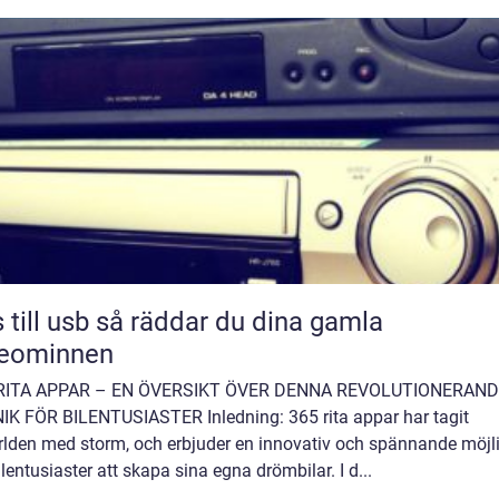
sb så räddar du dina gamla
deominnen
RITA APPAR – EN ÖVERSIKT ÖVER DENNA REVOLUTIONERAN
IK FÖR BILENTUSIASTER Inledning: 365 rita appar har tagit
ärlden med storm, och erbjuder en innovativ och spännande möjl
ilentusiaster att skapa sina egna drömbilar. I d...