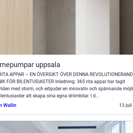
rmepumpar uppsala
RITA APPAR – EN ÖVERSIKT ÖVER DENNA REVOLUTIONERAN
IK FÖR BILENTUSIASTER Inledning: 365 rita appar har tagit
ärlden med storm, och erbjuder en innovativ och spännande möjl
ilentusiaster att skapa sina egna drömbilar. I d...
 Wallin
13 jul