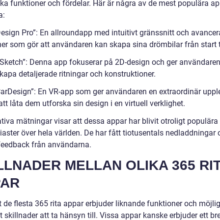
ika funktioner och fördelar. Här är några av de mest populära a
a:
Design Pro”: En allroundapp med intuitivt gränssnitt och avance
er som gör att användaren kan skapa sina drömbilar från start ti
oSketch”: Denna app fokuserar på 2D-design och ger användaren
skapa detaljerade ritningar och konstruktioner.
CarDesign”: En VR-app som ger användaren en extraordinär uppl
t låta dem utforska sin design i en virtuell verklighet.
tiva mätningar visar att dessa appar har blivit otroligt populära
iaster över hela världen. De har fått tiotusentals nedladdningar
 feedback från användarna.
LLNADER MELLAN OLIKA 365 RI
PAR
t de flesta 365 rita appar erbjuder liknande funktioner och möjli
t skillnader att ta hänsyn till. Vissa appar kanske erbjuder ett br