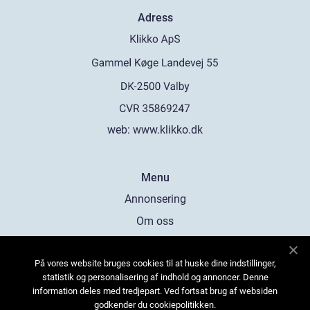
Adress
web:
www.klikko.dk
Menu
Annonsering
Om oss
Cookies
På vores website bruges cookies til at huske dine indstillinger,
Kontakta oss
statistik og personalisering af indhold og annoncer. Denne
Sitemap
information deles med tredjepart. Ved fortsat brug af websiden
godkender du cookiepolitikken.