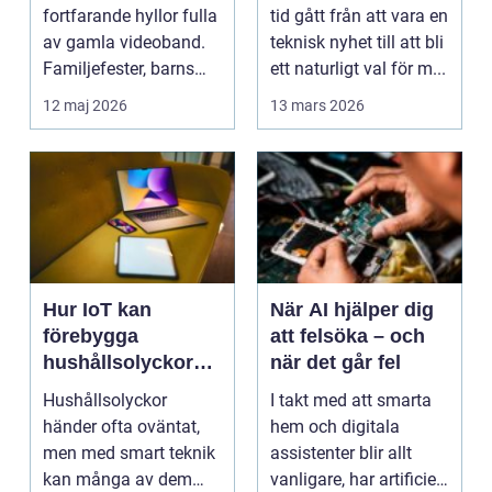
fortfarande hyllor fulla
tid gått från att vara en
av gamla videoband.
teknisk nyhet till att bli
Familjefester, barns
ett naturligt val för m...
första steg, resor o...
12 maj 2026
13 mars 2026
Hur IoT kan
När AI hjälper dig
förebygga
att felsöka – och
hushållsolyckor
när det går fel
innan de inträffar
Hushållsolyckor
I takt med att smarta
händer ofta oväntat,
hem och digitala
men med smart teknik
assistenter blir allt
kan många av dem
vanligare, har artificiell