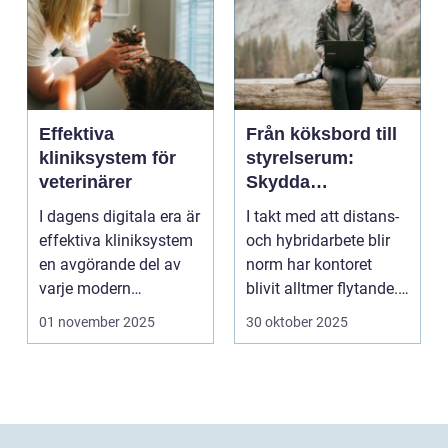
Effektiva
Från köksbord till
kliniksystem för
styrelserum:
veterinärer
Skydda
företagsdata när
I dagens digitala era är
I takt med att distans-
kontoret är överallt
effektiva kliniksystem
och hybridarbete blir
en avgörande del av
norm har kontoret
varje modern
blivit alltmer flytande.
veterin&a...
Företa...
01 november 2025
30 oktober 2025