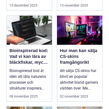
f&o...
intelligens ...
15 december 2025
13 november 2025
Bioinspirerad kod:
Hur man kan sälja
Vad vi kan lära av
CS-skins
bläckfiskar, mycel
framgångsrikt
och mossa när vi
Bioinspirerad kod är
Att sälja CS-skins har
bygger nya system
idén att låta naturens
blivit en populär
processer och
aktivitet bland gamers
strukturer inspirera
världen över. Me...
hur...
08 november 2025
02 november 2025