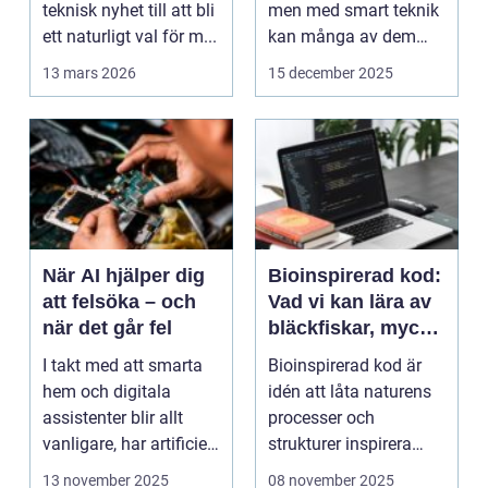
teknisk nyhet till att bli
men med smart teknik
ett naturligt val för m...
kan många av dem
f&o...
13 mars 2026
15 december 2025
När AI hjälper dig
Bioinspirerad kod:
att felsöka – och
Vad vi kan lära av
när det går fel
bläckfiskar, mycel
och mossa när vi
I takt med att smarta
Bioinspirerad kod är
bygger nya system
hem och digitala
idén att låta naturens
assistenter blir allt
processer och
vanligare, har artificiell
strukturer inspirera
intelligens ...
hur...
13 november 2025
08 november 2025