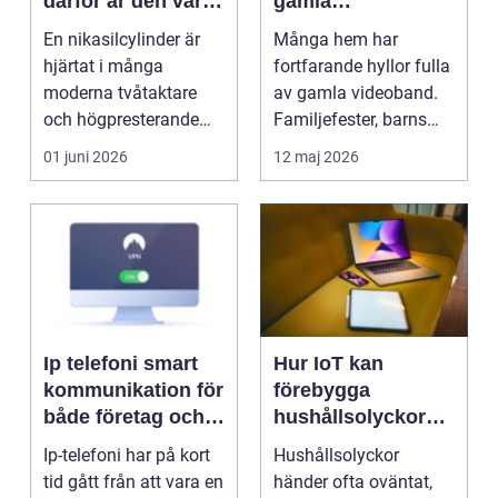
därför är den värd
gamla
att rädda
videominnen
En nikasilcylinder är
Många hem har
hjärtat i många
fortfarande hyllor fulla
moderna tvåtaktare
av gamla videoband.
och högpresterande
Familjefester, barns
fyrtaktsmotorer. När
första steg, resor o...
01 juni 2026
12 maj 2026
bel...
Ip telefoni smart
Hur IoT kan
kommunikation för
förebygga
både företag och
hushållsolyckor
privatpersoner
innan de inträffar
Ip-telefoni har på kort
Hushållsolyckor
tid gått från att vara en
händer ofta oväntat,