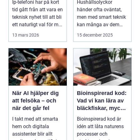
Ip-telefoni har på kort
Hushållsolyckor
tid gått från att vara en
händer ofta oväntat,
teknisk nyhet till att bli
men med smart teknik
ett naturligt val för m...
kan många av dem
f&o...
13 mars 2026
15 december 2025
När AI hjälper dig
Bioinspirerad kod:
att felsöka – och
Vad vi kan lära av
när det går fel
bläckfiskar, mycel
och mossa när vi
I takt med att smarta
Bioinspirerad kod är
bygger nya system
hem och digitala
idén att låta naturens
assistenter blir allt
processer och