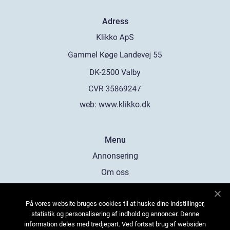
Adress
web:
www.klikko.dk
Menu
Annonsering
Om oss
Cookies
På vores website bruges cookies til at huske dine indstillinger,
Kontakta oss
statistik og personalisering af indhold og annoncer. Denne
Sitemap
information deles med tredjepart. Ved fortsat brug af websiden