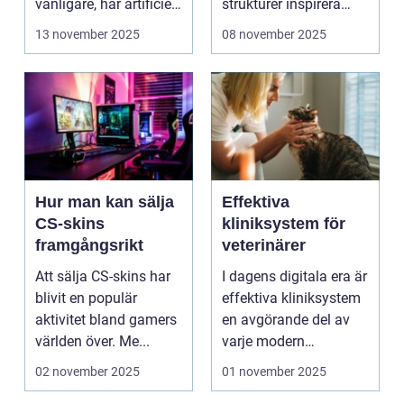
vanligare, har artificiell
strukturer inspirera
intelligens ...
hur...
13 november 2025
08 november 2025
Hur man kan sälja
Effektiva
CS-skins
kliniksystem för
framgångsrikt
veterinärer
Att sälja CS-skins har
I dagens digitala era är
blivit en populär
effektiva kliniksystem
aktivitet bland gamers
en avgörande del av
världen över. Me...
varje modern
veterin&a...
02 november 2025
01 november 2025