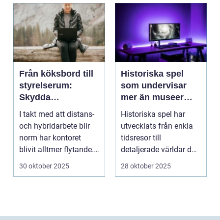
Från köksbord till
Historiska spel
styrelserum:
som undervisar
Skydda
mer än museer
företagsdata när
någonsin kan
I takt med att distans-
Historiska spel har
kontoret är överallt
och hybridarbete blir
utvecklats från enkla
norm har kontoret
tidsresor till
blivit alltmer flytande.
detaljerade världar där
Företa...
spe...
30 oktober 2025
28 oktober 2025