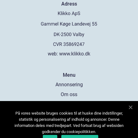
Adress
web:
www.klikko.dk
Menu
Annonsering
Om oss
Cookies
På vores website bruges cookies til at huske dine indstillinger,
Kontakta oss
statistik og personalisering af indhold og annoncer. Denne
Sitemap
information deles med tredjepart. Ved fortsat brug af websiden
godkender du cookiepolitikken.