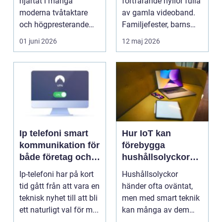
hjärtat i många
fortfarande hyllor fulla
moderna tvåtaktare
av gamla videoband.
och högpresterande
Familjefester, barns
fyrtaktsmotorer. När
första steg, resor o...
01 juni 2026
12 maj 2026
bel...
Ip telefoni smart
Hur IoT kan
kommunikation för
förebygga
både företag och
hushållsolyckor
privatpersoner
innan de inträffar
Ip-telefoni har på kort
Hushållsolyckor
tid gått från att vara en
händer ofta oväntat,
teknisk nyhet till att bli
men med smart teknik
ett naturligt val för m...
kan många av dem
f&o...