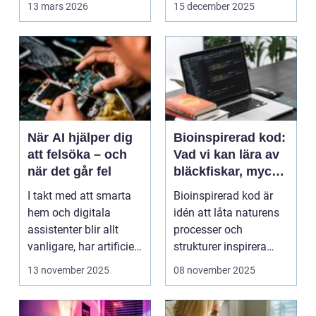
13 mars 2026
15 december 2025
När AI hjälper dig
Bioinspirerad kod:
att felsöka – och
Vad vi kan lära av
när det går fel
bläckfiskar, mycel
och mossa när vi
I takt med att smarta
Bioinspirerad kod är
bygger nya system
hem och digitala
idén att låta naturens
assistenter blir allt
processer och
vanligare, har artificiell
strukturer inspirera
intelligens ...
hur...
13 november 2025
08 november 2025