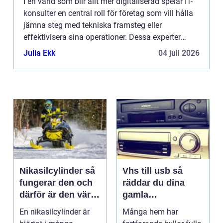
I en värld som blir allt mer digitaliserad spelar IT-
konsulter en central roll för företag som vill hålla
jämna steg med tekniska framsteg eller
effektivisera sina operationer. Dessa experter
kombinerar teknisk expertis med ...
Julia Ekk
04 juli 2026
Nikasilcylinder så
Vhs till usb så
fungerar den och
räddar du dina
därför är den värd
gamla
att rädda
videominnen
En nikasilcylinder är
Många hem har