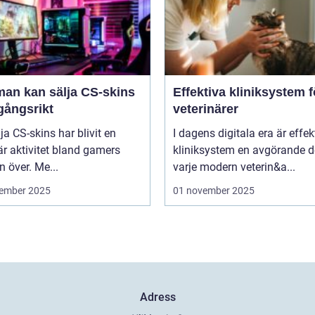
man kan sälja CS-skins
Effektiva kliniksystem f
gångsrikt
veterinärer
lja CS-skins har blivit en
I dagens digitala era är effek
r aktivitet bland gamers
kliniksystem en avgörande d
n över. Me...
varje modern veterin&a...
ember 2025
01 november 2025
Adress