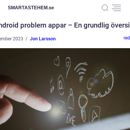
SMARTASTEHEM.
se
ndroid problem appar – En grundlig översi
red
ember 2023
Jon Larsson