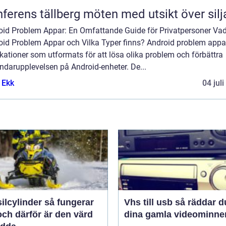
Konferens tällberg möten med utsikt över si
oid Problem Appar: En Omfattande Guide för Privatpersoner Vad
oid Problem Appar och Vilka Typer finns? Android problem appa
kationer som utformats för att lösa olika problem och förbättra
ndarupplevelsen på Android-enheter. De...
 Ekk
04 jul
linder så fungerar
Vhs till usb så räddar du
ch därför är den värd
dina gamla videominne