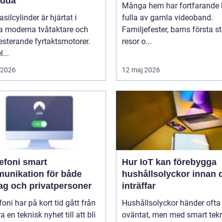
ädda
Många hem har fortfarande h
asilcylinder är hjärtat i
fulla av gamla videoband.
 moderna tvåtaktare och
Familjefester, barns första st
sterande fyrtaktsmotorer.
resor o...
...
i 2026
12 maj 2026
oni smart
Hur IoT kan förebygga
unikation för både
hushållsolyckor innan 
tag och privatpersoner
inträffar
efoni har på kort tid gått från
Hushållsolyckor händer ofta
a en teknisk nyhet till att bli
oväntat, men med smart tek