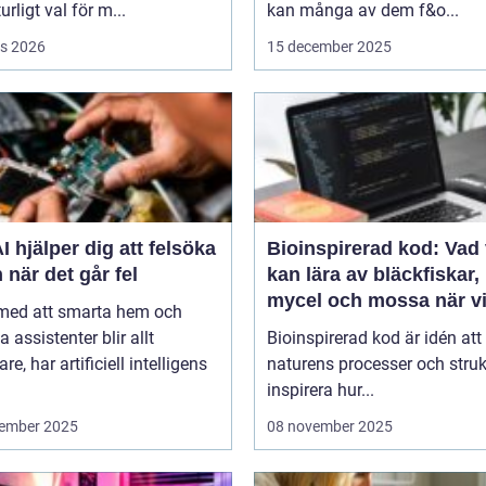
urligt val för m...
kan många av dem f&o...
s 2026
15 december 2025
I hjälper dig att felsöka
Bioinspirerad kod: Vad 
 när det går fel
kan lära av bläckfiskar,
mycel och mossa när v
 med att smarta hem och
bygger nya system
a assistenter blir allt
Bioinspirerad kod är idén att
re, har artificiell intelligens
naturens processer och struk
inspirera hur...
ember 2025
08 november 2025