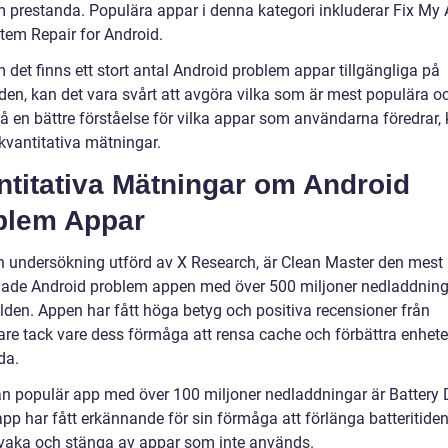
 prestanda. Populära appar i denna kategori inkluderar Fix My 
tem Repair for Android.
det finns ett stort antal Android problem appar tillgängliga på
en, kan det vara svårt att avgöra vilka som är mest populära oc
få en bättre förståelse för vilka appar som användarna föredrar, 
 kvantitativa mätningar.
ntitativa Mätningar om Android
blem Appar
en undersökning utförd av X Research, är Clean Master den mest
ade Android problem appen med över 500 miljoner nedladdning
rlden. Appen har fått höga betyg och positiva recensioner från
re tack vare dess förmåga att rensa cache och förbättra enhet
da.
n populär app med över 100 miljoner nedladdningar är Battery 
pp har fått erkännande för sin förmåga att förlänga batteritid
rvaka och stänga av appar som inte används.