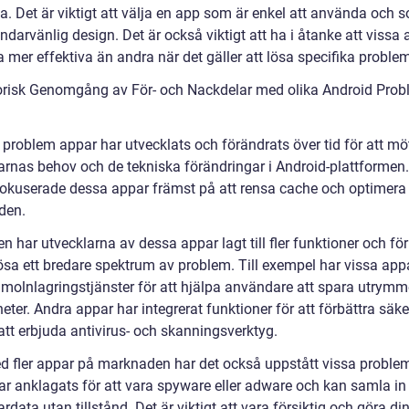
a. Det är viktigt att välja en app som är enkel att använda och 
darvänlig design. Det är också viktigt att ha i åtanke att vissa
 mer effektiva än andra när det gäller att lösa specifika proble
orisk Genomgång av För- och Nackdelar med olika Android Pro
 problem appar har utvecklats och förändrats över tid för att mö
rnas behov och de tekniska förändringar i Android-plattformen.
fokuserade dessa appar främst på att rensa cache och optimera
iden.
n har utvecklarna av dessa appar lagt till fler funktioner och f
lösa ett bredare spektrum av problem. Till exempel har vissa app
 molnlagringstjänster för att hjälpa användare att spara utrym
eter. Andra appar har integrerat funktioner för att förbättra säk
tt erbjuda antivirus- och skanningsverktyg.
 fler appar på marknaden har det också uppstått vissa problem
ar anklagats för att vara spyware eller adware och kan samla in
data utan tillstånd. Det är viktigt att vara försiktig och göra di