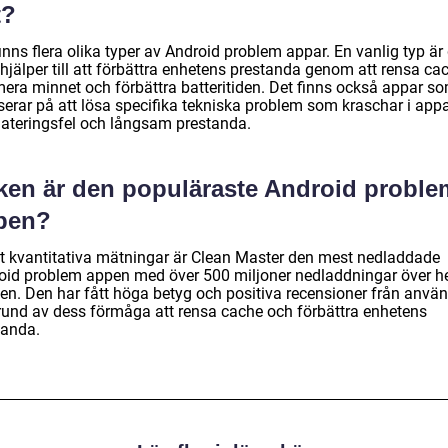
t?
inns flera olika typer av Android problem appar. En vanlig typ är
jälper till att förbättra enhetens prestanda genom att rensa cac
mera minnet och förbättra batteritiden. Det finns också appar s
serar på att lösa specifika tekniska problem som kraschar i appa
ateringsfel och långsam prestanda.
lken är den populäraste Android proble
pen?
gt kvantitativa mätningar är Clean Master den mest nedladdade
oid problem appen med över 500 miljoner nedladdningar över h
den. Den har fått höga betyg och positiva recensioner från anvä
rund av dess förmåga att rensa cache och förbättra enhetens
tanda.