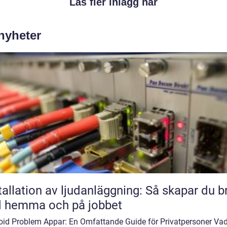
Läs fler inlägg här
 nyheter
tallation av ljudanläggning: Så skapar du b
d hemma och på jobbet
oid Problem Appar: En Omfattande Guide för Privatpersoner Vad