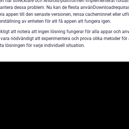
en har utvecklare och Android-plattformen implementerat förbät
 hantera dessa problem. Nu kan de flesta använDownloadrequiras
ra appen till den senaste versionen, rensa cacheminnet eller utf
rställning av enheten för att få appen att fungera igen.
iktigt att notera att ingen lösning fungerar för alla appar och a
 vara nödvändigt att experimentera och prova olika metoder för a
a lösningen för varje individuell situation.