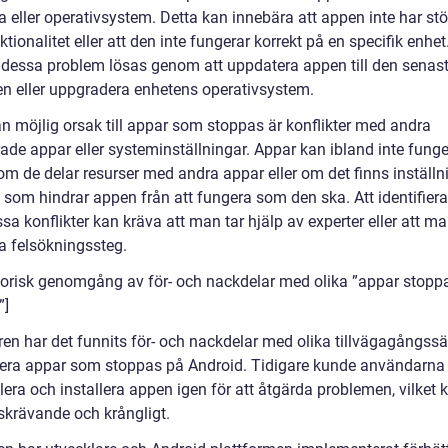
 eller operativsystem. Detta kan innebära att appen inte har stö
ktionalitet eller att den inte fungerar korrekt på en specifik enhet.
n dessa problem lösas genom att uppdatera appen till den senas
en eller uppgradera enhetens operativsystem.
n möjlig orsak till appar som stoppas är konflikter med andra
rade appar eller systeminställningar. Appar kan ibland inte fung
om de delar resurser med andra appar eller om det finns inställn
 som hindrar appen från att fungera som den ska. Att identifier
sa konflikter kan kräva att man tar hjälp av experter eller att ma
ka felsökningssteg.
storisk genomgång av för- och nackdelar med olika ”appar stopp
”]
en har det funnits för- och nackdelar med olika tillvägagångssät
tera appar som stoppas på Android. Tidigare kunde användarn
lera och installera appen igen för att åtgärda problemen, vilket
dskrävande och krångligt.