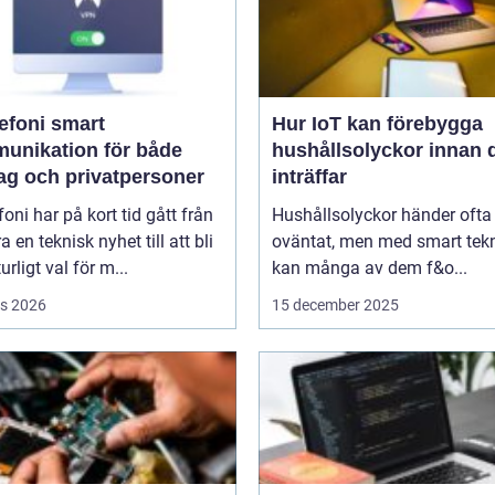
oni smart
Hur IoT kan förebygga
unikation för både
hushållsolyckor innan 
tag och privatpersoner
inträffar
efoni har på kort tid gått från
Hushållsolyckor händer ofta
a en teknisk nyhet till att bli
oväntat, men med smart tek
urligt val för m...
kan många av dem f&o...
s 2026
15 december 2025