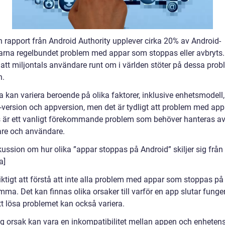
n rapport från Android Authority upplever cirka 20% av Android-
rna regelbundet problem med appar som stoppas eller avbryts.
 att miljontals användare runt om i världen stöter på dessa pro
n.
a kan variera beroende på olika faktorer, inklusive enhetsmodell,
-version och appversion, men det är tydligt att problem med ap
 är ett vanligt förekommande problem som behöver hanteras a
are och användare.
kussion om hur olika ”appar stoppas på Android” skiljer sig från
a]
iktigt att förstå att inte alla problem med appar som stoppas på
ma. Det kan finnas olika orsaker till varför en app slutar funge
tt lösa problemet kan också variera.
ig orsak kan vara en inkompatibilitet mellan appen och enheten