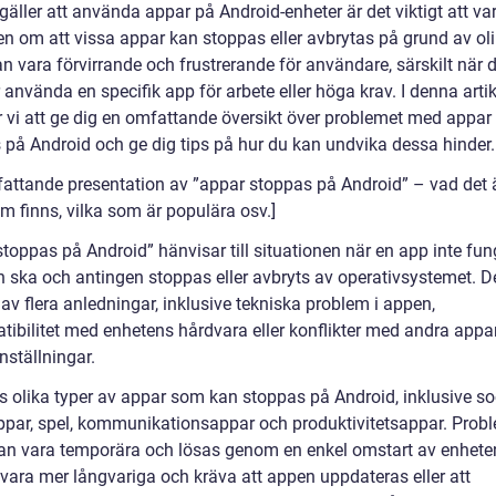
gäller att använda appar på Android-enheter är det viktigt att va
n om att vissa appar kan stoppas eller avbrytas på grund av oli
n vara förvirrande och frustrerande för användare, särskilt när 
använda en specifik app för arbete eller höga krav. I denna artik
vi att ge dig en omfattande översikt över problemet med appa
 på Android och ge dig tips på hur du kan undvika dessa hinder.
fattande presentation av ”appar stoppas på Android” – vad det är
m finns, vilka som är populära osv.]
toppas på Android” hänvisar till situationen när en app inte fun
 ska och antingen stoppas eller avbryts av operativsystemet. D
 av flera anledningar, inklusive tekniska problem i appen,
tibilitet med enhetens hårdvara eller konflikter med andra appar
nställningar.
ns olika typer av appar som kan stoppas på Android, inklusive so
par, spel, kommunikationsappar och produktivitetsappar. Pro
an vara temporära och lösas genom en enkel omstart av enheten,
 vara mer långvariga och kräva att appen uppdateras eller att