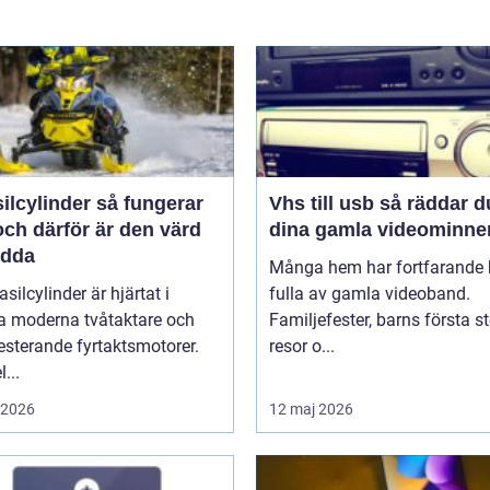
linder så fungerar
Vhs till usb så räddar du
ch därför är den värd
dina gamla videominne
ädda
Många hem har fortfarande h
asilcylinder är hjärtat i
fulla av gamla videoband.
 moderna tvåtaktare och
Familjefester, barns första st
sterande fyrtaktsmotorer.
resor o...
...
i 2026
12 maj 2026