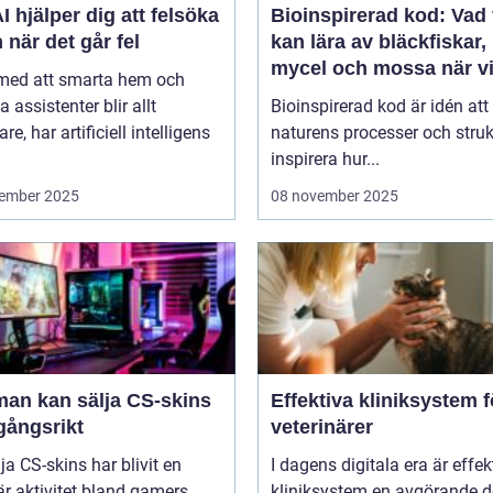
I hjälper dig att felsöka
Bioinspirerad kod: Vad 
 när det går fel
kan lära av bläckfiskar,
mycel och mossa när v
 med att smarta hem och
bygger nya system
a assistenter blir allt
Bioinspirerad kod är idén att
re, har artificiell intelligens
naturens processer och struk
inspirera hur...
ember 2025
08 november 2025
man kan sälja CS-skins
Effektiva kliniksystem f
gångsrikt
veterinärer
lja CS-skins har blivit en
I dagens digitala era är effek
r aktivitet bland gamers
kliniksystem en avgörande d