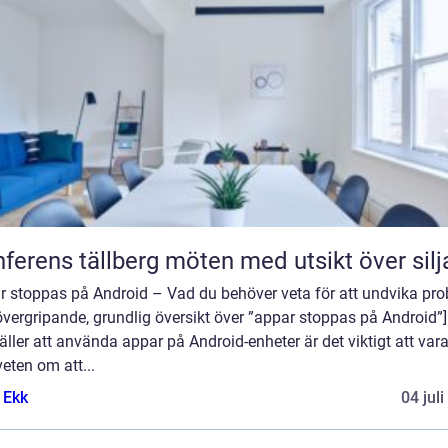
Konferens tällberg möten med utsikt över si
r stoppas på Android – Vad du behöver veta för att undvika pr
övergripande, grundlig översikt över ”appar stoppas på Android”]
äller att använda appar på Android-enheter är det viktigt att var
eten om att...
 Ekk
04 jul