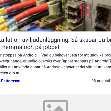
tallation av ljudanläggning: Så skapar du b
d hemma och på jobbet
r stoppas på Android – Vad du behöver veta för att undvika pr
övergripande, grundlig översikt över ”appar stoppas på Android”]
äller att använda appar på Android-enheter är det viktigt att var
eten om att...
e Pettersson
08 augusti