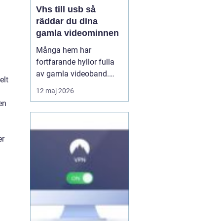
Vhs till usb så
räddar du dina
gamla videominnen
Många hem har
fortfarande hyllor fulla
av gamla videoband.
elt
Familjefester, barns
12 maj 2026
första steg, resor och
en
högtider allt ligger kvar
på ett skört magnetband
som sakta bryts ner.
er
Samtidigt försvinner
fungerande videospelare
från marknaden. För den
som vi...