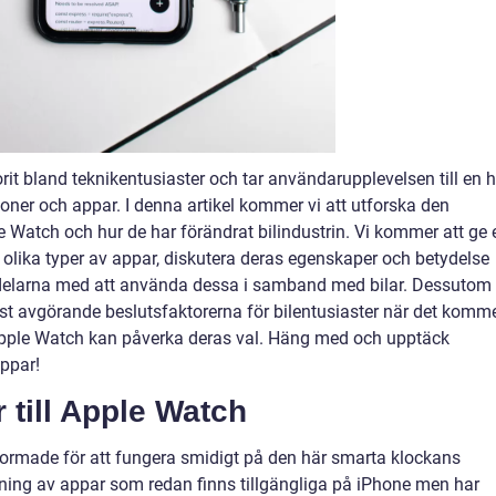
rit bland teknikentusiaster och tar användarupplevelsen till en h
oner och appar. I denna artikel kommer vi att utforska den
e Watch och hur de har förändrat bilindustrin. Vi kommer att ge 
 olika typer av appar, diskutera deras egenskaper och betydelse
delarna med att använda dessa i samband med bilar. Dessutom
t avgörande beslutsfaktorerna för bilentusiaster när det komm
ll Apple Watch kan påverka deras val. Häng med och upptäck
ppar!
 till Apple Watch
tformade för att fungera smidigt på den här smarta klockans
ning av appar som redan finns tillgängliga på iPhone men har