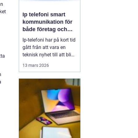
an
ket
Ip telefoni smart
kommunikation för
både företag och
privatpersoner
Ip-telefoni har på kort tid
gått från att vara en
teknisk nyhet till att bli
tta
ett naturligt val för
13 mars 2026
många företag och hem.
n
När kopparnätet stängs
a
ner och mobilen tar över
vår vardag behövs
flexibla lösningar som
kombinerar klassisk
telefoni med modern...