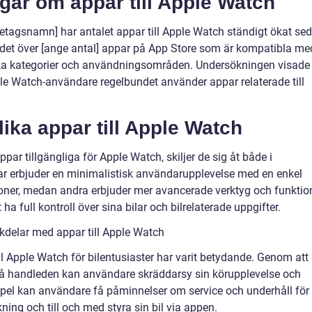
gar om appar till Apple Watch
retagsnamn] har antalet appar till Apple Watch ständigt ökat se
 det över [ange antal] appar på App Store som är kompatibla me
ika kategorier och användningsområden. Undersökningen visade
le Watch-användare regelbundet använder appar relaterade till
lika appar till Apple Watch
appar tillgängliga för Apple Watch, skiljer de sig åt både i
ppar erbjuder en minimalistisk användarupplevelse med en enkel
oner, medan andra erbjuder mer avancerade verktyg och funktio
ha full kontroll över sina bilar och bilrelaterade uppgifter.
kdelar med appar till Apple Watch
l Apple Watch för bilentusiaster har varit betydande. Genom att
kt på handleden kan användare skräddarsy sin körupplevelse och
empel kan användare få påminnelser om service och underhåll för
kning och till och med styra sin bil via appen.