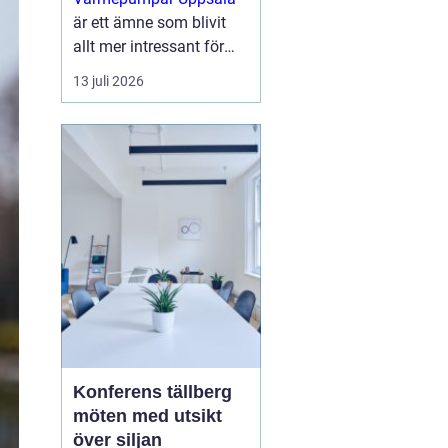
är ett ämne som blivit
allt mer intressant för
villaägare,
13 juli 2026
bostadsrättsföreningar
och mindre
fastighetsägare som vill
sänka sina
energikostnader och
samtidigt g...
Konferens tällberg
möten med utsikt
över siljan