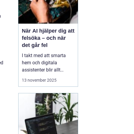
n
När AI hjälper dig att
felsöka – och när
det går fel
I takt med att smarta
ed
hem och digitala
assistenter blir allt
vanligare, har artificiell
13 november 2025
intelligens blivit en
naturlig del av vår
tekniska vardag. Vi
frågar AI om allt från
varför Wi-Fi:et plötsligt
kraschar till hur vi &a...