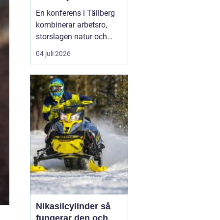
En konferens i Tällberg
kombinerar arbetsro,
storslagen natur och
genuin dalakultur. Här
04 juli 2026
möts grupper som vill ha
mer än bara en
standardlokal med
projektor och block.
Läget vid Siljan, de
klassiska trähusen och
den stilla bymiljön
skapar en inramnin...
Nikasilcylinder så
fungerar den och