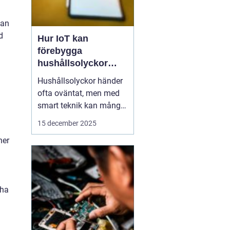
dan
d
Hur IoT kan
förebygga
hushållsolyckor
innan de inträffar
Hushållsolyckor händer
ofta oväntat, men med
smart teknik kan många
av dem förebyggas
15 december 2025
innan de inträffar. IoT-
ner
enheter, eller Internet of
Things, gör det möjligt
för hemmet att övervaka
och reagera p...
 ha