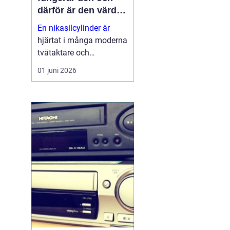
därför är den värd
att rädda
En nikasilcylinder är
hjärtat i många moderna
tvåtaktare och
högpresterande
01 juni 2026
fyrtaktsmotorer. När
beläggningen skadas
förlorar motorn både
kraft och livslängd.
Samtidigt går många
cylindrar att rädda till en
b...