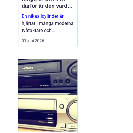
därför är den värd
att rädda
En nikasilcylinder är
hjärtat i många moderna
tvåtaktare och
högpresterande
01 juni 2026
fyrtaktsmotorer. När
beläggningen skadas
förlorar motorn både
kraft och livslängd.
Samtidigt går många
cylindrar att rädda till en
b...