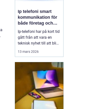
Ip telefoni smart
kommunikation för
både företag och
privatpersoner
ta
Ip-telefoni har på kort tid
.
gått från att vara en
teknisk nyhet till att bli
ett naturligt val för
13 mars 2026
många företag och hem.
När kopparnätet stängs
ner och mobilen tar över
vår vardag behövs
flexibla lösningar som
kombinerar klassisk
telefoni med modern...