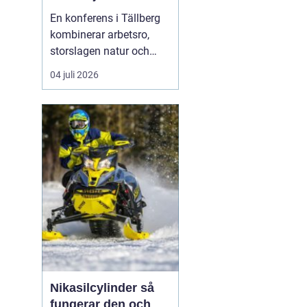
En konferens i Tällberg
kombinerar arbetsro,
storslagen natur och
genuin dalakultur. Här
04 juli 2026
möts grupper som vill ha
mer än bara en
standardlokal med
projektor och block.
Läget vid Siljan, de
klassiska trähusen och
den stilla bymiljön
skapar en inramnin...
Nikasilcylinder så
fungerar den och