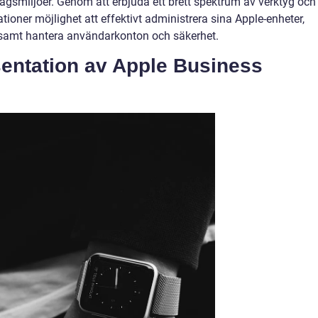
tagsmiljöer. Genom att erbjuda ett brett spektrum av verktyg och
tioner möjlighet att effektivt administrera sina Apple-enheter,
 samt hantera användarkonton och säkerhet.
entation av Apple Business