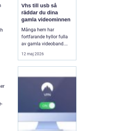
Vhs till usb så
h
räddar du dina
gamla videominnen
Många hem har
ch
fortfarande hyllor fulla
av gamla videoband.
Familjefester, barns
12 maj 2026
första steg, resor och
högtider allt ligger kvar
på ett skört magnetband
som sakta bryts ner.
Samtidigt försvinner
ner
fungerande videospelare
från marknaden. För den
e-
som vi...