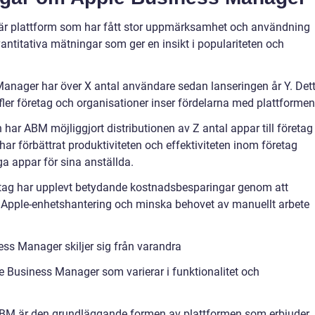
är plattform som har fått stor uppmärksamhet och användning
antitativa mätningar som ger en insikt i populariteten och
Manager har över X antal användare sedan lanseringen år Y. Det
t fler företag och organisationer inser fördelarna med plattformen
 har ABM möjliggjort distributionen av Z antal appar till företag
ar förbättrat produktiviteten och effektiviteten inom företag
ga appar för sina anställda.
tag har upplevt betydande kostnadsbesparingar genom att
n Apple-enhetshantering och minska behovet av manuellt arbete
ss Manager skiljer sig från varandra
ple Business Manager som varierar i funktionalitet och
BM är den grundläggande formen av plattformen som erbjuder