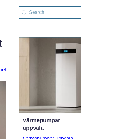
t
nel
Värmepumpar
uppsala
Värmepumpar Uppsala