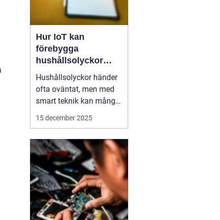
Hur IoT kan
förebygga
hushållsolyckor
h
innan de inträffar
Hushållsolyckor händer
ofta oväntat, men med
smart teknik kan många
av dem förebyggas
15 december 2025
innan de inträffar. IoT-
enheter, eller Internet of
Things, gör det möjligt
för hemmet att övervaka
och reagera p...