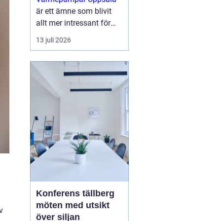
är ett ämne som blivit
allt mer intressant för
villaägare,
13 juli 2026
bostadsrättsföreningar
och mindre
fastighetsägare som vill
sänka sina
energikostnader och
samtidigt g...
Konferens tällberg
möten med utsikt
v
över siljan