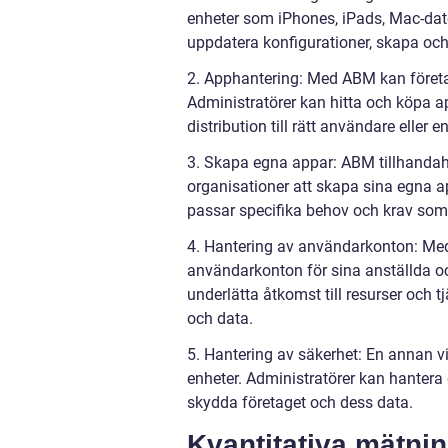
enheter som iPhones, iPads, Mac-dato
uppdatera konfigurationer, skapa och t
2. Apphantering: Med ABM kan företag 
Administratörer kan hitta och köpa app
distribution till rätt användare eller 
3. Skapa egna appar: ABM tillhandahål
organisationer att skapa sina egna a
passar specifika behov och krav som 
4. Hantering av användarkonton: Me
användarkonton för sina anställda o
underlätta åtkomst till resurser och t
och data.
5. Hantering av säkerhet: En annan vi
enheter. Administratörer kan hantera 
skydda företaget och dess data.
Kvantitativa mätn