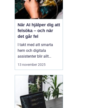
När AI hjälper dig att
felsöka – och när
det går fel
I takt med att smarta
hem och digitala
assistenter blir allt
vanligare, har artificiell
13 november 2025
intelligens blivit en
naturlig del av vår
tekniska vardag. Vi
frågar AI om allt från
varför Wi-Fi:et plötsligt
kraschar till hur vi &a...