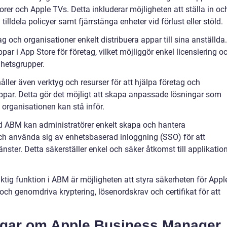
rer och Apple TVs. Detta inkluderar möjligheten att ställa in oc
illdela policyer samt fjärrstänga enheter vid förlust eller stöld.
och organisationer enkelt distribuera appar till sina anställda.
ar i App Store för företag, vilket möjliggör enkel licensiering o
enhetsgrupper.
ler även verktyg och resurser för att hjälpa företag och
ppar. Detta gör det möjligt att skapa anpassade lösningar som
organisationen kan stå inför.
d ABM kan administratörer enkelt skapa och hantera
ch använda sig av enhetsbaserad inloggning (SSO) för att
jänster. Detta säkerställer enkel och säker åtkomst till applikatio
ktig funktion i ABM är möjligheten att styra säkerheten för Appl
och genomdriva kryptering, lösenordskrav och certifikat för att
ingar om Apple Business Manager