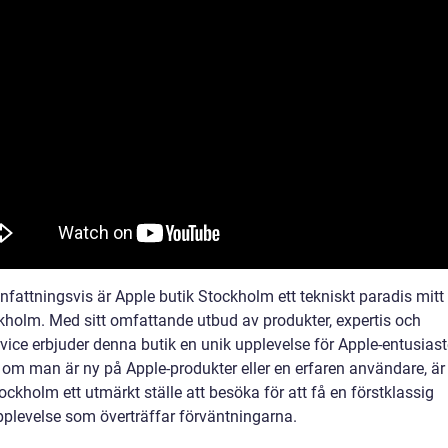
attningsvis är Apple butik Stockholm ett tekniskt paradis mitt i
kholm. Med sitt omfattande utbud av produkter, expertis och
vice erbjuder denna butik en unik upplevelse för Apple-entusiast
 om man är ny på Apple-produkter eller en erfaren användare, är
ockholm ett utmärkt ställe att besöka för att få en förstklassig
pplevelse som överträffar förväntningarna.