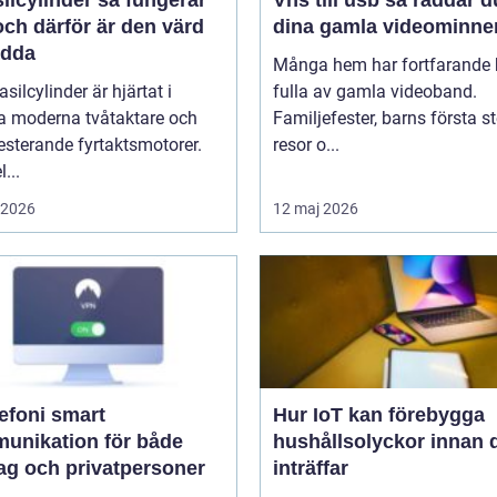
linder så fungerar
Vhs till usb så räddar du
ch därför är den värd
dina gamla videominne
ädda
Många hem har fortfarande h
asilcylinder är hjärtat i
fulla av gamla videoband.
 moderna tvåtaktare och
Familjefester, barns första st
sterande fyrtaktsmotorer.
resor o...
...
i 2026
12 maj 2026
oni smart
Hur IoT kan förebygga
unikation för både
hushållsolyckor innan 
tag och privatpersoner
inträffar