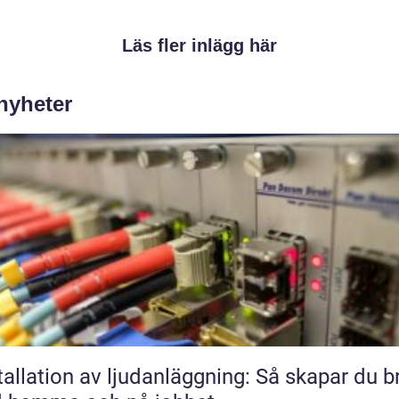
Läs fler inlägg här
 nyheter
tallation av ljudanläggning: Så skapar du b