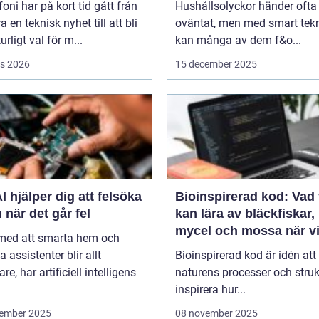
efoni har på kort tid gått från
Hushållsolyckor händer ofta
a en teknisk nyhet till att bli
oväntat, men med smart tek
urligt val för m...
kan många av dem f&o...
s 2026
15 december 2025
I hjälper dig att felsöka
Bioinspirerad kod: Vad 
 när det går fel
kan lära av bläckfiskar,
mycel och mossa när v
 med att smarta hem och
bygger nya system
a assistenter blir allt
Bioinspirerad kod är idén att
re, har artificiell intelligens
naturens processer och struk
inspirera hur...
ember 2025
08 november 2025