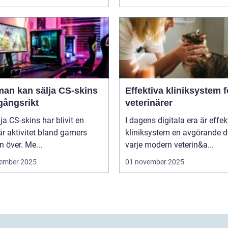
man kan sälja CS-skins
Effektiva kliniksystem f
gångsrikt
veterinärer
lja CS-skins har blivit en
I dagens digitala era är effek
r aktivitet bland gamers
kliniksystem en avgörande d
n över. Me...
varje modern veterin&a...
ember 2025
01 november 2025