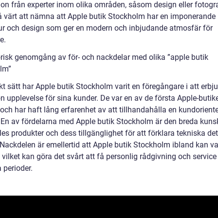
ion från experter inom olika områden, såsom design eller fotogra
å värt att nämna att Apple butik Stockholm har en imponerande
tur och design som ger en modern och inbjudande atmosfär för
e.
orisk genomgång av för- och nackdelar med olika ”apple butik
lm”
kt sätt har Apple butik Stockholm varit en föregångare i att erbj
 upplevelse för sina kunder. De var en av de första Apple-butike
och har haft lång erfarenhet av att tillhandahålla en kundorient
. En av fördelarna med Apple butik Stockholm är den breda kun
s produkter och dess tillgänglighet för att förklara tekniska deta
 Nackdelen är emellertid att Apple butik Stockholm ibland kan v
, vilket kan göra det svårt att få personlig rådgivning och servic
 perioder.