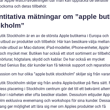
 är Apple Watch-avdelningen där man kan upptäcka de senaste
ockorna och deras tillbehör.
titativa mätningar om ”apple but
ckholm”
utik Stockholm är en av de största Apple butikerna i Europa oc
t utbud av produkter och tillbehör. Här kan besökare välja mellan 
nde utbud av Mac-datorer, iPad-modeller, iPhone-enheter, Apple
och mycket mer. Butiken har också ett stort sortiment av tillbeh
örlurar, högtalare, skydd och kablar. De har också en mycket
tad Genius Bar, där kunder kan få teknisk support och reparatio
ssion om hur olika ”apple butik stockholm” skiljer sig från vara
tik Stockholm skiljer sig från andra Apple-butiker på flera sätt. 
dess placering i Stockholm centrum gör det till ett bekvämt altern
bor i närheten eller ofta besöker staden. Dessutom erbjuder App
lm exklusiva evenemang och workshops för sina kunder. Dessa
ng ger möjlighet att lära sig mer om Apples produkter och få