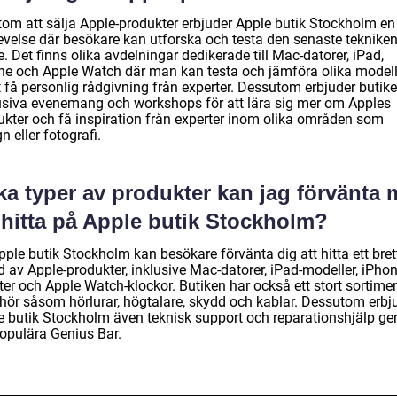
tom att sälja Apple-produkter erbjuder Apple butik Stockholm en
evelse där besökare kan utforska och testa den senaste tekniken
. Det finns olika avdelningar dedikerade till Mac-datorer, iPad,
ne och Apple Watch där man kan testa och jämföra olika modell
 få personlig rådgivning från experter. Dessutom erbjuder butik
usiva evenemang och workshops för att lära sig mer om Apples
ukter och få inspiration från experter inom olika områden som
n eller fotografi.
ka typer av produkter kan jag förvänta 
 hitta på Apple butik Stockholm?
ple butik Stockholm kan besökare förvänta dig att hitta ett bret
 av Apple-produkter, inklusive Mac-datorer, iPad-modeller, iPhon
ter och Apple Watch-klockor. Butiken har också ett stort sortime
behör såsom hörlurar, högtalare, skydd och kablar. Dessutom erbj
e butik Stockholm även teknisk support och reparationshjälp g
populära Genius Bar.