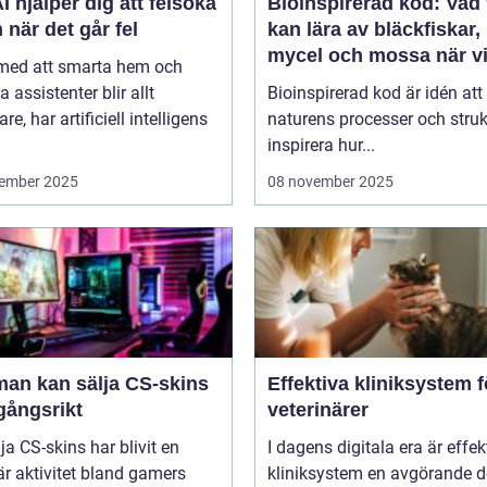
I hjälper dig att felsöka
Bioinspirerad kod: Vad 
 när det går fel
kan lära av bläckfiskar,
mycel och mossa när v
 med att smarta hem och
bygger nya system
a assistenter blir allt
Bioinspirerad kod är idén att
re, har artificiell intelligens
naturens processer och struk
inspirera hur...
ember 2025
08 november 2025
man kan sälja CS-skins
Effektiva kliniksystem f
gångsrikt
veterinärer
lja CS-skins har blivit en
I dagens digitala era är effek
r aktivitet bland gamers
kliniksystem en avgörande d