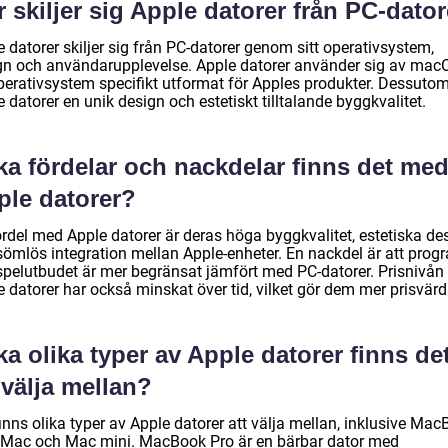
 skiljer sig Apple datorer från PC-dato
 datorer skiljer sig från PC-datorer genom sitt operativsystem,
gn och användarupplevelse. Apple datorer använder sig av mac
operativsystem specifikt utformat för Apples produkter. Dessuto
 datorer en unik design och estetiskt tilltalande byggkvalitet.
ka fördelar och nackdelar finns det me
ple datorer?
ördel med Apple datorer är deras höga byggkvalitet, estetiska de
sömlös integration mellan Apple-enheter. En nackdel är att prog
spelutbudet är mer begränsat jämfört med PC-datorer. Prisnivån
 datorer har också minskat över tid, vilket gör dem mer prisvärd
ka olika typer av Apple datorer finns de
 välja mellan?
inns olika typer av Apple datorer att välja mellan, inklusive Ma
 iMac och Mac mini. MacBook Pro är en bärbar dator med