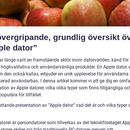
vergripande, grundlig översikt ö
ple dator”
ar länge varit en framstående aktör inom datorvärlden, känd för 
a högkvalitativa och användarvänliga produkter. En Apple dator, e
 den också kallas, erbjuder en unik upplevelse för användarna
kerad användarbas. I denna artikel kommer vi att ge dig en omf
tion av Apple datorer, vilka olika typer som finns tillgängliga oc
opulära för tillfället.
ttande presentation av ”Apple dator” vad det är och vilka typer
torer är persondatorer som tillverkas av det teknikföretaget App
torer skiljer sig från traditionella PC-datorer genom sitt