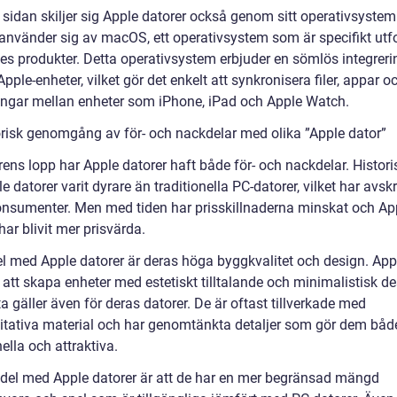
 sidan skiljer sig Apple datorer också genom sitt operativsystem
 använder sig av macOS, ett operativsystem som är specifikt ut
les produkter. Detta operativsystem erbjuder en sömlös integreri
pple-enheter, vilket gör det enkelt att synkronisera filer, appar o
ningar mellan enheter som iPhone, iPad och Apple Watch.
orisk genomgång av för- och nackdelar med olika ”Apple dator”
ens lopp har Apple datorer haft både för- och nackdelar. Historis
e datorer varit dyrare än traditionella PC-datorer, vilket har avsk
onsumenter. Men med tiden har prisskillnaderna minskat och Ap
har blivit mer prisvärda.
el med Apple datorer är deras höga byggkvalitet och design. App
 att skapa enheter med estetiskt tilltalande och minimalistisk de
a gäller även för deras datorer. De är oftast tillverkade med
itativa material och har genomtänkta detaljer som gör dem båd
ella och attraktiva.
del med Apple datorer är att de har en mer begränsad mängd