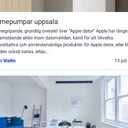
rmepumpar uppsala
ergripande, grundlig översikt över ”Apple dator” Apple har länge 
amstående aktör inom datorvärlden, känd för att tillverka
alitativa och användarvänliga produkter. En Apple dator, eller 
en också kallas, erbju...
 Wallin
13 jul