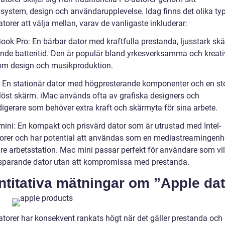
vsystem, design och användarupplevelse. Idag finns det olika ty
torer att välja mellan, varav de vanligaste inkluderar:
ook Pro: En bärbar dator med kraftfulla prestanda, ljusstark sk
nde batteritid. Den är populär bland yrkesverksamma och kreat
om design och musikproduktion.
: En stationär dator med högpresterande komponenter och en sto
öst skärm. iMac används ofta av grafiska designers och
digerare som behöver extra kraft och skärmyta för sina arbete.
mini: En kompakt och prisvärd dator som är utrustad med Intel-
orer och har potential att användas som en mediastreamingenhe
re arbetsstation. Mac mini passar perfekt för användare som vil
sparande dator utan att kompromissa med prestanda.
titativa mätningar om ”Apple dat
atorer har konsekvent rankats högt när det gäller prestanda och