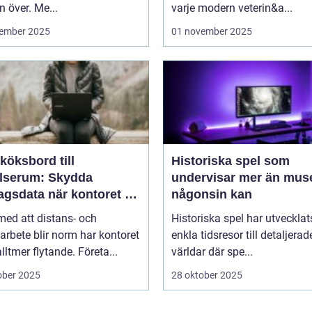
n över. Me...
varje modern veterin&a...
ember 2025
01 november 2025
köksbord till
Historiska spel som
elserum: Skydda
undervisar mer än mus
agsdata när kontoret är
någonsin kan
llt
 med att distans- och
Historiska spel har utvecklat
arbete blir norm har kontoret
enkla tidsresor till detaljerad
alltmer flytande. Företa...
världar där spe...
ober 2025
28 oktober 2025