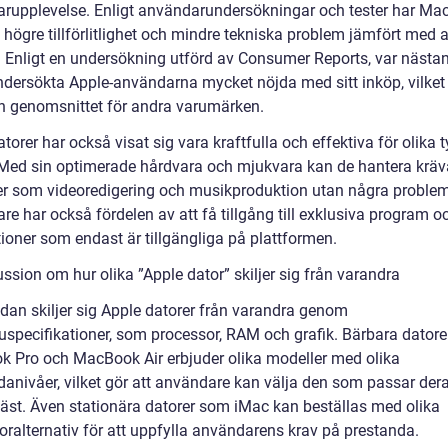
rupplevelse. Enligt användarundersökningar och tester har Mac
 högre tillförlitlighet och mindre tekniska problem jämfört med 
 Enligt en undersökning utförd av Consumer Reports, var nästa
ndersökta Apple-användarna mycket nöjda med sitt inköp, vilket
n genomsnittet för andra varumärken.
torer har också visat sig vara kraftfulla och effektiva för olika 
 Med sin optimerade hårdvara och mjukvara kan de hantera krä
er som videoredigering och musikproduktion utan några problem
e har också fördelen av att få tillgång till exklusiva program o
tioner som endast är tillgängliga på plattformen.
ssion om hur olika ”Apple dator” skiljer sig från varandra
idan skiljer sig Apple datorer från varandra genom
uspecifikationer, som processor, RAM och grafik. Bärbara dator
 Pro och MacBook Air erbjuder olika modeller med olika
danivåer, vilket gör att användare kan välja den som passar der
äst. Även stationära datorer som iMac kan beställas med olika
oralternativ för att uppfylla användarens krav på prestanda.