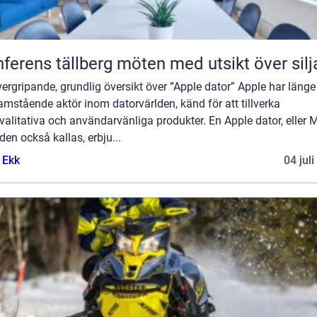
Konferens tällberg möten med utsikt över si
ergripande, grundlig översikt över ”Apple dator” Apple har länge 
amstående aktör inom datorvärlden, känd för att tillverka
alitativa och användarvänliga produkter. En Apple dator, eller 
en också kallas, erbju...
 Ekk
04 jul