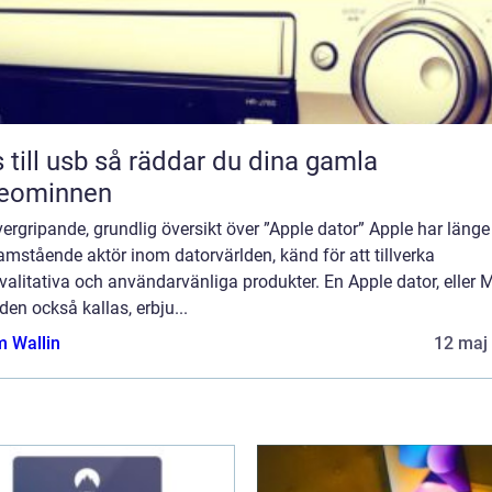
sb så räddar du dina gamla
deominnen
ergripande, grundlig översikt över ”Apple dator” Apple har länge 
amstående aktör inom datorvärlden, känd för att tillverka
alitativa och användarvänliga produkter. En Apple dator, eller 
en också kallas, erbju...
 Wallin
12 maj