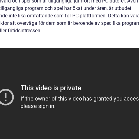
vara och spel som är tillgängliga jämfört med PC-datorer. Äve
tillgängliga program och spel har ökat under åren, är utbudet
ande inte lika omfattande som för PC-plattformen. Detta kan var
faktor att överväga för dem som är beroende av specifika progra
ller fritidsintressen.