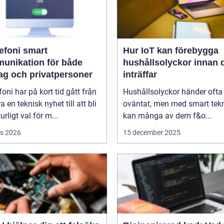
oni smart
Hur IoT kan förebygga
unikation för både
hushållsolyckor innan 
tag och privatpersoner
inträffar
efoni har på kort tid gått från
Hushållsolyckor händer ofta
a en teknisk nyhet till att bli
oväntat, men med smart tek
urligt val för m...
kan många av dem f&o...
s 2026
15 december 2025