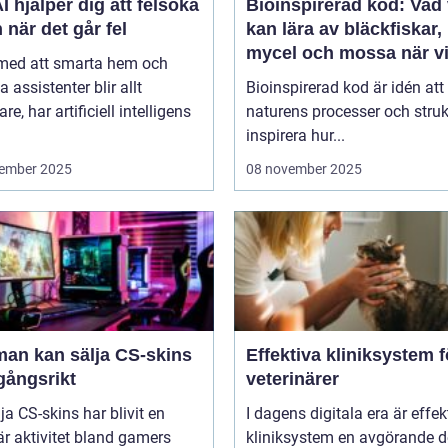
I hjälper dig att felsöka
Bioinspirerad kod: Vad 
 när det går fel
kan lära av bläckfiskar,
mycel och mossa när v
 med att smarta hem och
bygger nya system
a assistenter blir allt
Bioinspirerad kod är idén att
re, har artificiell intelligens
naturens processer och struk
inspirera hur...
ember 2025
08 november 2025
man kan sälja CS-skins
Effektiva kliniksystem f
gångsrikt
veterinärer
lja CS-skins har blivit en
I dagens digitala era är effek
r aktivitet bland gamers
kliniksystem en avgörande d