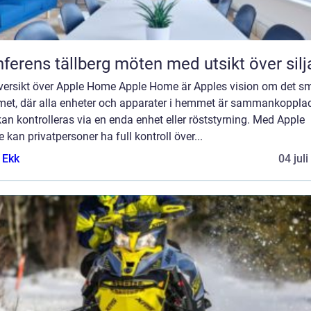
Konferens tällberg möten med utsikt över si
versikt över Apple Home Apple Home är Apples vision om det s
et, där alla enheter och apparater i hemmet är sammankoppla
an kontrolleras via en enda enhet eller röststyrning. Med Apple
kan privatpersoner ha full kontroll över...
 Ekk
04 jul