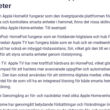
eter
 Apple HomeKit fungerar som den övergripande plattformen för
a och kontrollera smarta enheter i hemmet, finns det vissa skill
olika Apple Home-enheter. Till exempel:
Pod: HomePod fungerar som en fristående högtalare och hub f
edan Apple TV kan fungera både som en hub och en medieenh
har också en inbyggd röstassistans, Siri, vilket gör den till en 
 för att styra smarta enheter genom röststyrning.
e TV: Apple TV har mer kraftfull hårdvara än HomePod, vilket gö
lämpad för att hantera mer avancerade uppgifter och automatiser
 Den kan också användas för att strömma digitala medier, vilke
ördel för de som vill ha en integrerad lösning för både smarta h
llning.
sk Genomgång av för- och nackdelar med olika Apple Home-enhe
ome har genomgått betydande förbättringar och förändringar öv