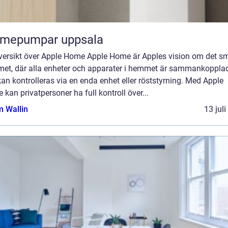
rmepumpar uppsala
versikt över Apple Home Apple Home är Apples vision om det s
et, där alla enheter och apparater i hemmet är sammankoppla
an kontrolleras via en enda enhet eller röststyrning. Med Apple
kan privatpersoner ha full kontroll över...
 Wallin
13 jul