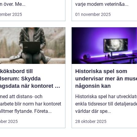
n över. Me...
varje modern veterin&a...
ember 2025
01 november 2025
köksbord till
Historiska spel som
elserum: Skydda
undervisar mer än mus
agsdata när kontoret är
någonsin kan
llt
 med att distans- och
Historiska spel har utvecklat
arbete blir norm har kontoret
enkla tidsresor till detaljerad
alltmer flytande. Företa...
världar där spe...
ober 2025
28 oktober 2025