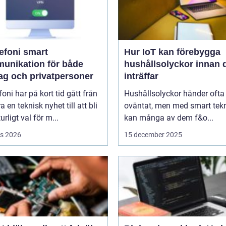
oni smart
Hur IoT kan förebygga
unikation för både
hushållsolyckor innan 
tag och privatpersoner
inträffar
efoni har på kort tid gått från
Hushållsolyckor händer ofta
a en teknisk nyhet till att bli
oväntat, men med smart tek
urligt val för m...
kan många av dem f&o...
s 2026
15 december 2025