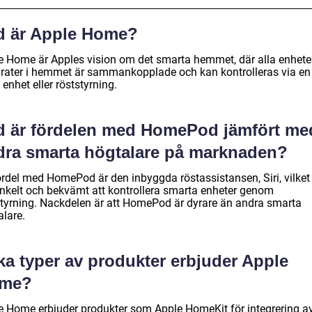
d är Apple Home?
e Home är Apples vision om det smarta hemmet, där alla enhete
rater i hemmet är sammankopplade och kan kontrolleras via en
enhet eller röststyrning.
d är fördelen med HomePod jämfört me
dra smarta högtalare på marknaden?
ördel med HomePod är den inbyggda röstassistansen, Siri, vilket
enkelt och bekvämt att kontrollera smarta enheter genom
styrning. Nackdelen är att HomePod är dyrare än andra smarta
alare.
ka typer av produkter erbjuder Apple
me?
e Home erbjuder produkter som Apple HomeKit för integrering a