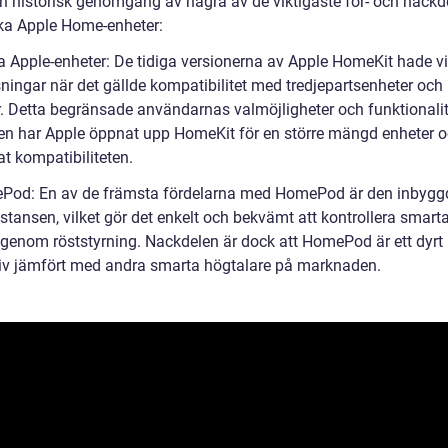
en historisk genomgång av några av de viktigaste för- och nackd
ka Apple Home-enheter:
ga Apple-enheter: De tidiga versionerna av Apple HomeKit hade v
ningar när det gällde kompatibilitet med tredjepartsenheter och
ör. Detta begränsade användarnas valmöjligheter och funktionali
en har Apple öppnat upp HomeKit för en större mängd enheter 
at kompatibiliteten.
Pod: En av de främsta fördelarna med HomePod är den inbygg
stansen, vilket gör det enkelt och bekvämt att kontrollera smart
 genom röststyrning. Nackdelen är dock att HomePod är ett dyrt
tiv jämfört med andra smarta högtalare på marknaden.