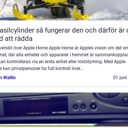
inder så fungerar den och därför är den
d att rädda
versikt över Apple Home Apple Home är Apples vision om det s
et, där alla enheter och apparater i hemmet är sammankoppla
an kontrolleras via en enda enhet eller röststyrning. Med Apple
kan privatpersoner ha full kontroll över...
 Wallin
01 juni