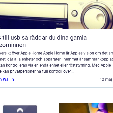
sb så räddar du dina gamla
deominnen
versikt över Apple Home Apple Home är Apples vision om det s
et, där alla enheter och apparater i hemmet är sammankoppla
an kontrolleras via en enda enhet eller röststyrning. Med Apple
kan privatpersoner ha full kontroll över...
 Wallin
12 maj