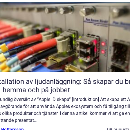
tallation av ljudanläggning: Så skapar du b
d hemma och på jobbet
undlig översikt av ”Apple ID skapa” [Introduktion] Att skapa ett 
 avgörande för att använda Apples ekosystem och få tillgång till
 olika produkter och tjänster. I denna artikel kommer vi att ge en
tande presentat...
e Pettersson
08 augusti