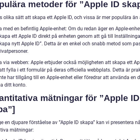
pulära metoder för ”Apple ID ska
s olika sätt att skapa ett Apple ID, och vissa är mer populära än
a med en befintlig Apple-enhet: Om du redan äger en Apple-enhe
kapa ett Apple ID direkt på enheten genom att gå till Inställning
Skapa nytt Apple ID”. Detta är en enkel och snabb metod som pa
rivatpersoner.
a via webben: Apple erbjuder också möjligheten att skapa ett Ap
t fylla i ett formulär på deras officiella webbplats. Detta är prak
te har tillgång till en Apple-enhet eller föredrar att använda en d
a ditt konto.
antitativa mätningar för ”Apple ID
pa”]
ge en djupare förståelse av ”Apple ID skapa” kan vi presentera n
ativa mätningar: