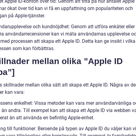
et Apple ID-konton över tid: Genom att titta på hur antalet Apple 
har ökat över tid kan vi få en uppfattning om populariteten och
gan på Apple-tjänster.
ndarupplevelse och kundnöjdhet: Genom att utföra enkäter eller
ra användarrecensioner kan vi mäta användarnas upplevelse o
med processen att skapa ett Apple ID. Detta kan ge insikt i vilka
essen som kan förbättras.
illnader mellan olika ”Apple ID
pa”]
s skillnader mellan olika sätt att skapa ett Apple ID. Några av d
er kan vara:
essens enkelhet: Vissa metoder kan vara mer användarvänliga 
a än andra. Till exempel kan att skapa ett Apple ID via webben v
erat än att använda en befintlig Apple-enhet.
ång till funktioner: Beroende på typen av Apple ID du väljer kan v
er vara tillgängliga eller begränsade. Till exempel är familjedel