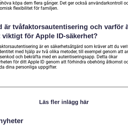
behöva köpa dem flera gånger. Det ger också användarkontroll o
misk flexibilitet för familjen.
 är tvåfaktorsautentisering och varför 
 viktigt för Apple ID-säkerhet?
ktorsautentisering är en säkerhetsåtgärd som kräver att du verif
dentitet med hjälp av två olika metoder, till exempel genom att 
ösenkod och bekräfta med en autentiseringsapp. Detta ökar
rheten för ditt Apple ID genom att förhindra obehörig åtkomst o
da dina personliga uppgifter.
Läs fler inlägg här
 nyheter