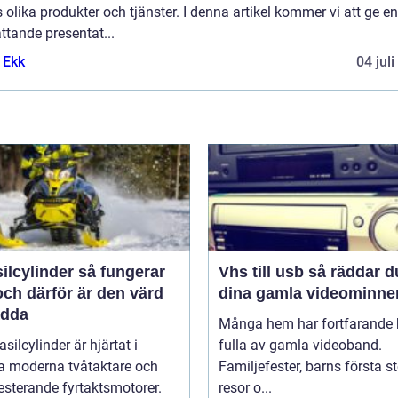
 olika produkter och tjänster. I denna artikel kommer vi att ge en
tande presentat...
 Ekk
04 jul
linder så fungerar
Vhs till usb så räddar du
ch därför är den värd
dina gamla videominne
ädda
Många hem har fortfarande h
asilcylinder är hjärtat i
fulla av gamla videoband.
 moderna tvåtaktare och
Familjefester, barns första st
sterande fyrtaktsmotorer.
resor o...