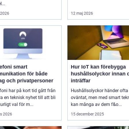
...
i 2026
12 maj 2026
oni smart
Hur IoT kan förebygga
unikation för både
hushållsolyckor innan 
tag och privatpersoner
inträffar
efoni har på kort tid gått från
Hushållsolyckor händer ofta
a en teknisk nyhet till att bli
oväntat, men med smart tek
urligt val för m...
kan många av dem f&o...
s 2026
15 december 2025