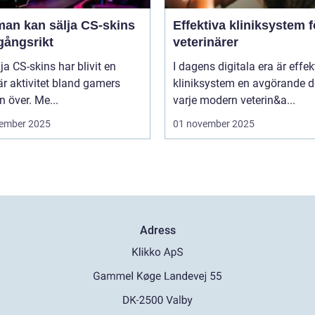
man kan sälja CS-skins
Effektiva kliniksystem f
gångsrikt
veterinärer
lja CS-skins har blivit en
I dagens digitala era är effek
r aktivitet bland gamers
kliniksystem en avgörande d
n över. Me...
varje modern veterin&a...
ember 2025
01 november 2025
Adress