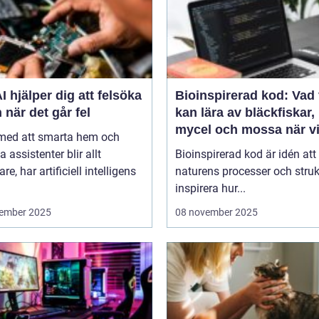
I hjälper dig att felsöka
Bioinspirerad kod: Vad 
 när det går fel
kan lära av bläckfiskar,
mycel och mossa när v
 med att smarta hem och
bygger nya system
a assistenter blir allt
Bioinspirerad kod är idén att
re, har artificiell intelligens
naturens processer och struk
inspirera hur...
ember 2025
08 november 2025