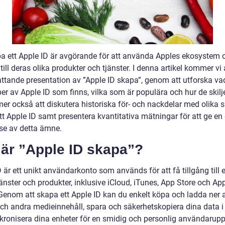
pa ett Apple ID är avgörande för att använda Apples ekosystem 
 till deras olika produkter och tjänster. I denna artikel kommer vi 
ttande presentation av ”Apple ID skapa”, genom att utforska vad
per av Apple ID som finns, vilka som är populära och hur de skilje
r också att diskutera historiska för- och nackdelar med olika sä
tt Apple ID samt presentera kvantitativa mätningar för att ge en
lse av detta ämne.
 är ”Apple ID skapa”?
 är ett unikt användarkonto som används för att få tillgång till 
änster och produkter, inklusive iCloud, iTunes, App Store och Ap
Genom att skapa ett Apple ID kan du enkelt köpa och ladda ner 
ch andra medieinnehåll, spara och säkerhetskopiera dina data i
kronisera dina enheter för en smidig och personlig användarupp