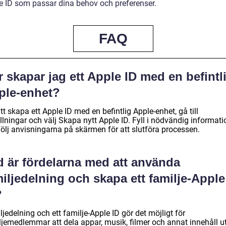
le ID som passar dina behov och preferenser.
FAQ
 skapar jag ett Apple ID med en befintl
ple-enhet?
tt skapa ett Apple ID med en befintlig Apple-enhet, gå till
llningar och välj Skapa nytt Apple ID. Fyll i nödvändig informati
följ anvisningarna på skärmen för att slutföra processen.
d är fördelarna med att använda
iljedelning och skapa ett familje-Apple
?
jedelning och ett familje-Apple ID gör det möjligt för
ljemedlemmar att dela appar, musik, filmer och annat innehåll u