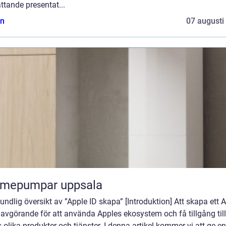
tande presentat...
n
07 augusti
rmepumpar uppsala
undlig översikt av ”Apple ID skapa” [Introduktion] Att skapa ett 
 avgörande för att använda Apples ekosystem och få tillgång till
 olika produkter och tjänster. I denna artikel kommer vi att ge en