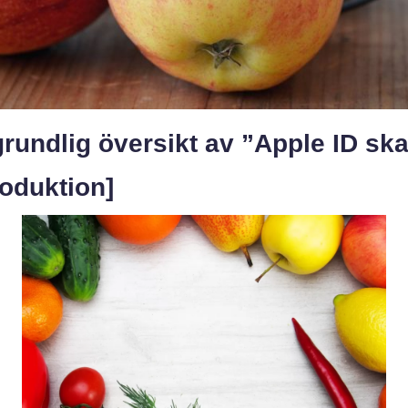
rundlig översikt av ”Apple ID sk
roduktion]