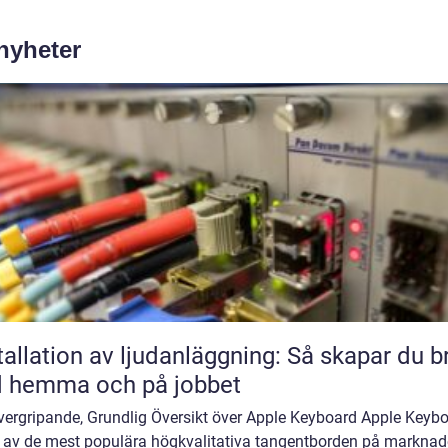
 nyheter
tallation av ljudanläggning: Så skapar du b
d hemma och på jobbet
vergripande, Grundlig Översikt över Apple Keyboard Apple Keyb
n av de mest populära högkvalitativa tangentborden på markna