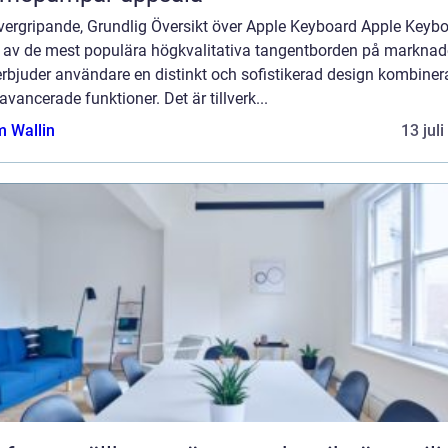
vergripande, Grundlig Översikt över Apple Keyboard Apple Keyb
n av de mest populära högkvalitativa tangentborden på markna
rbjuder användare en distinkt och sofistikerad design kombiner
vancerade funktioner. Det är tillverk...
 Wallin
13 jul