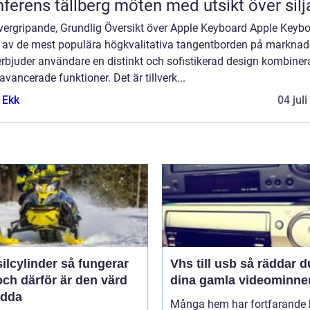
Konferens tällberg möten med utsikt över si
vergripande, Grundlig Översikt över Apple Keyboard Apple Keyb
n av de mest populära högkvalitativa tangentborden på markna
rbjuder användare en distinkt och sofistikerad design kombiner
vancerade funktioner. Det är tillverk...
 Ekk
04 jul
linder så fungerar
Vhs till usb så räddar du
ch därför är den värd
dina gamla videominne
ädda
Många hem har fortfarande h