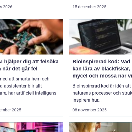
s 2026
15 december 2025
I hjälper dig att felsöka
Bioinspirerad kod: Vad 
 när det går fel
kan lära av bläckfiskar,
mycel och mossa när v
 med att smarta hem och
bygger nya system
a assistenter blir allt
Bioinspirerad kod är idén att
re, har artificiell intelligens
naturens processer och struk
inspirera hur...
ember 2025
08 november 2025