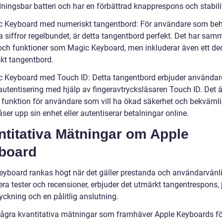
ningsbar batteri och har en förbättrad knapprespons och stabilit
c Keyboard med numeriskt tangentbord: För användare som be
 siffror regelbundet, är detta tangentbord perfekt. Det har sam
och funktioner som Magic Keyboard, men inkluderar även ett de
kt tangentbord.
c Keyboard med Touch ID: Detta tangentbord erbjuder användar
autentisering med hjälp av fingeravtrycksläsaren Touch ID. Det ä
 funktion för användare som vill ha ökad säkerhet och bekväml
åser upp sin enhet eller autentiserar betalningar online.
ntitativa Mätningar om Apple
board
eyboard rankas högt när det gäller prestanda och användarvänli
lera tester och recensioner, erbjuder det utmärkt tangentrespons,
yckning och en pålitlig anslutning.
några kvantitativa mätningar som framhäver Apple Keyboards f