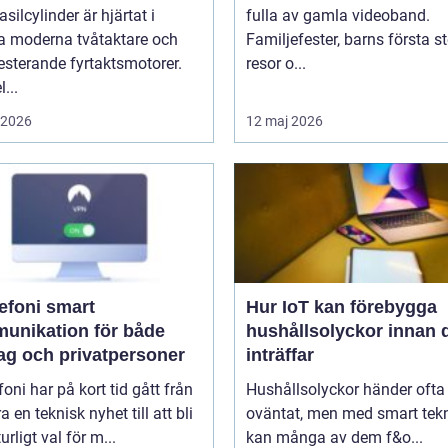
asilcylinder är hjärtat i
fulla av gamla videoband.
 moderna tvåtaktare och
Familjefester, barns första st
sterande fyrtaktsmotorer.
resor o...
...
i 2026
12 maj 2026
oni smart
Hur IoT kan förebygga
unikation för både
hushållsolyckor innan 
tag och privatpersoner
inträffar
efoni har på kort tid gått från
Hushållsolyckor händer ofta
a en teknisk nyhet till att bli
oväntat, men med smart tek
urligt val för m...
kan många av dem f&o...