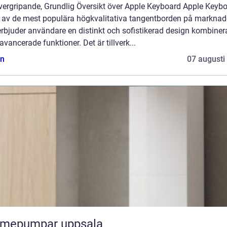
vergripande, Grundlig Översikt över Apple Keyboard Apple Keyb
n av de mest populära högkvalitativa tangentborden på markna
rbjuder användare en distinkt och sofistikerad design kombiner
vancerade funktioner. Det är tillverk...
n
07 augusti
rmepumpar uppsala