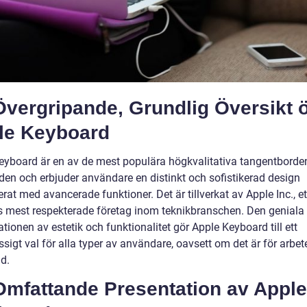
Övergripande, Grundlig Översikt 
le Keyboard
eyboard är en av de mest populära högkvalitativa tangentborde
en och erbjuder användare en distinkt och sofistikerad design
at med avancerade funktioner. Det är tillverkat av Apple Inc., et
s mest respekterade företag inom teknikbranschen. Den geniala
ionen av estetik och funktionalitet gör Apple Keyboard till ett
ssigt val för alla typer av användare, oavsett om det är för arbet
id.
Omfattande Presentation av Apple