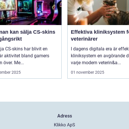
man kan sälja CS-skins
Effektiva kliniksystem f
gångsrikt
veterinärer
lja CS-skins har blivit en
I dagens digitala era är effek
r aktivitet bland gamers
kliniksystem en avgörande d
n över. Me...
varje modern veterin&a...
ember 2025
01 november 2025
Adress