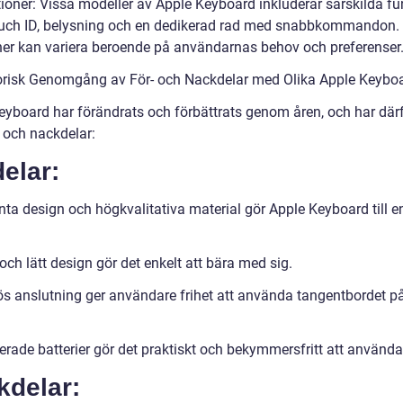
tioner: Vissa modeller av Apple Keyboard inkluderar särskilda fu
ch ID, belysning och en dedikerad rad med snabbkommandon.
ner kan variera beroende på användarnas behov och preferenser
orisk Genomgång av För- och Nackdelar med Olika Apple Keybo
eyboard har förändrats och förbättrats genom åren, och har där
r och nackdelar:
elar:
ta design och högkvalitativa material gör Apple Keyboard till en
ch lätt design gör det enkelt att bära med sig.
ös anslutning ger användare frihet att använda tangentbordet p
erade batterier gör det praktiskt och bekymmersfritt att använda
kdelar: