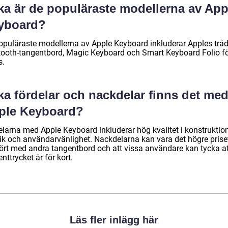
lka är de populäraste modellerna av App
yboard?
opuläraste modellerna av Apple Keyboard inkluderar Apples trå
tooth-tangentbord, Magic Keyboard och Smart Keyboard Folio f
s.
ka fördelar och nackdelar finns det me
ple Keyboard?
elarna med Apple Keyboard inkluderar hög kvalitet i konstruktion
tik och användarvänlighet. Nackdelarna kan vara det högre prise
ört med andra tangentbord och att vissa användare kan tycka at
nttrycket är för kort.
Läs fler inlägg här