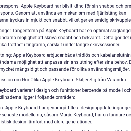
prespons: Apple Keyboard har blivit känd för sin snabba och pre
spons. Genom att använda en mekanism med fjärilstång kan
rna tryckas in mjukt och snabbt, vilket ger en smidig skrivupple
längd: Tangenterna på Apple Keyboard har en optimal slagläng
ändarna möjlighet att skriva snabbt och bekvämt. Detta gör det 
ika trötthet i fingrarna, särskilt under längre skrivsessioner.
utning: Apple Keyboard erbjuder både trådlös och kabelanslutning
ändarna möjlighet att anpassa sin anslutning efter sina behov. 
 mycket mångsidigt och passande för olika användningsmiljöer.
ussion om Hur Olika Apple Keyboard Skiljer Sig från Varandra
eyboard varierar i design och funktioner beroende på modell och
killnaderna ligger i följande områden:
gn: Apple Keyboard har genomgått flera designuppdateringar g
e senaste modellerna, såsom Magic Keyboard, har en tunnare o
istisk design jämfört med äldre generationer.