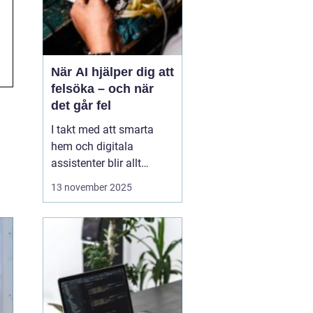
När AI hjälper dig att
felsöka – och när
det går fel
I takt med att smarta
hem och digitala
assistenter blir allt
vanligare, har artificiell
13 november 2025
intelligens blivit en
naturlig del av vår
tekniska vardag. Vi
frågar AI om allt från
varför Wi-Fi:et plötsligt
kraschar till hur vi &a...