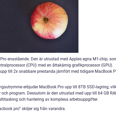
 Pro enastående. Den är utrustad med Apples egna M1-chip, so
entralprocessor (CPU) med en åttakärnig grafikprocessor (GPU).
h upp till 2x snabbare prestanda jämfört med tidigare MacBook P
ngsutrymme erbjuder MacBook Pro upp till 8TB SSD-lagring, vil
filer och program. Dessutom är den utrustad med upp till 64 GB R
ltitasking och hantering av komplexa arbetsuppgifter.
cbook pro” skiljer sig från varandra.