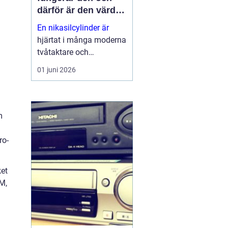
därför är den värd
att rädda
En nikasilcylinder är
hjärtat i många moderna
tvåtaktare och
högpresterande
01 juni 2026
fyrtaktsmotorer. När
beläggningen skadas
förlorar motorn både
kraft och livslängd.
m
Samtidigt går många
cylindrar att rädda till en
ro-
b...
ket
AM,