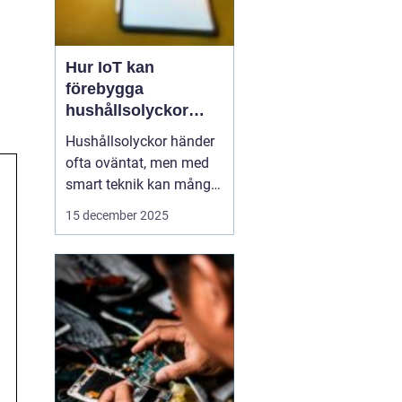
Hur IoT kan
förebygga
hushållsolyckor
innan de inträffar
Hushållsolyckor händer
ofta oväntat, men med
smart teknik kan många
av dem förebyggas
15 december 2025
innan de inträffar. IoT-
enheter, eller Internet of
Things, gör det möjligt
för hemmet att övervaka
och reagera p...