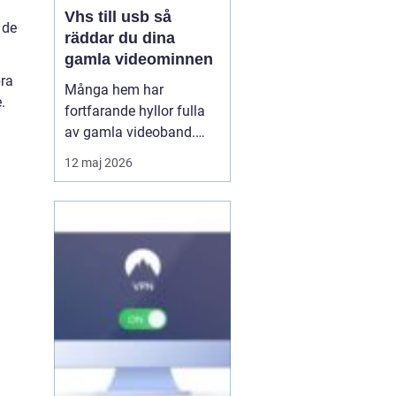
Vhs till usb så
 de
räddar du dina
gamla videominnen
bra
Många hem har
.
fortfarande hyllor fulla
av gamla videoband.
Familjefester, barns
12 maj 2026
första steg, resor och
högtider allt ligger kvar
på ett skört magnetband
som sakta bryts ner.
Samtidigt försvinner
fungerande videospelare
från marknaden. För den
som vi...