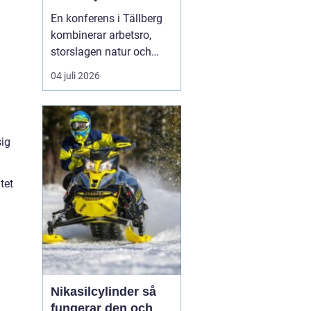
En konferens i Tällberg
kombinerar arbetsro,
storslagen natur och
genuin dalakultur. Här
04 juli 2026
möts grupper som vill ha
mer än bara en
standardlokal med
projektor och block.
sig
Läget vid Siljan, de
klassiska trähusen och
tet
den stilla bymiljön
skapar en inramnin...
Nikasilcylinder så
fungerar den och