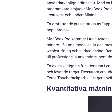
användarvänliga gränssnitt. Med en
programvara erbjuder MacBook Pro an
kreativitet och underhållning.
En omfattande presentation av ”apple
populära osv.
MacBook Pro kommer i tre huvudsakl
mindre 13-tums modellen är den mest
webbsurfning och bildredigering. Den
till professionella användare inom de
En av de viktigaste funktionerna i en
och levande färger. Dessutom erbjud
Force Touch-trackpad, vilket ger använ
Kvantitativa mätni