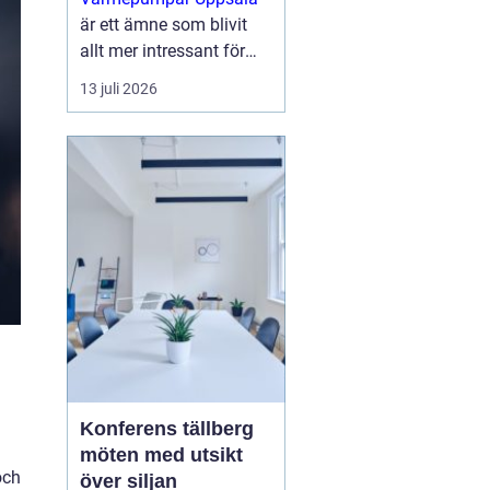
är ett ämne som blivit
allt mer intressant för
villaägare,
13 juli 2026
bostadsrättsföreningar
och mindre
fastighetsägare som vill
sänka sina
energikostnader och
samtidigt g...
Konferens tällberg
möten med utsikt
och
över siljan