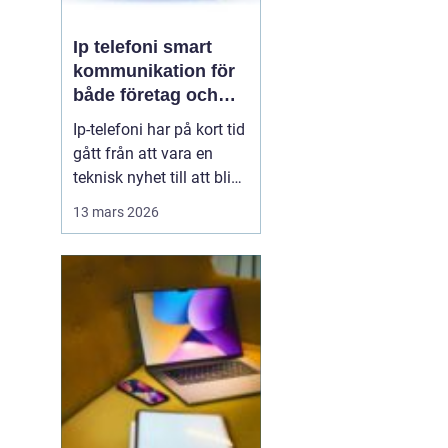
Ip telefoni smart
kommunikation för
både företag och
privatpersoner
Ip-telefoni har på kort tid
gått från att vara en
teknisk nyhet till att bli
ett naturligt val för
13 mars 2026
många företag och hem.
När kopparnätet stängs
ner och mobilen tar över
vår vardag behövs
flexibla lösningar som
kombinerar klassisk
telefoni med modern...