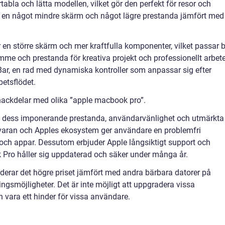
bla och lätta modellen, vilket gör den perfekt för resor och
 en något mindre skärm och något lägre prestanda jämfört med
n större skärm och mer kraftfulla komponenter, vilket passar 
e och prestanda för kreativa projekt och professionellt arbete
ar, en rad med dynamiska kontroller som anpassar sig efter
etsflödet.
nackdelar med olika ”apple macbook pro”.
i dess imponerande prestanda, användarvänlighet och utmärkta
varan och Apples ekosystem ger användare en problemfri
och appar. Dessutom erbjuder Apple långsiktigt support och
k Pro håller sig uppdaterad och säker under många år.
rar det högre priset jämfört med andra bärbara datorer på
smöjligheter. Det är inte möjligt att uppgradera vissa
 vara ett hinder för vissa användare.