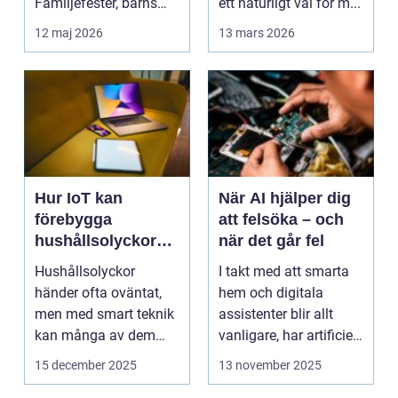
Familjefester, barns
ett naturligt val för m...
första steg, resor o...
12 maj 2026
13 mars 2026
Hur IoT kan
När AI hjälper dig
förebygga
att felsöka – och
hushållsolyckor
när det går fel
innan de inträffar
Hushållsolyckor
I takt med att smarta
händer ofta oväntat,
hem och digitala
men med smart teknik
assistenter blir allt
kan många av dem
vanligare, har artificiell
f&o...
intelligens ...
15 december 2025
13 november 2025