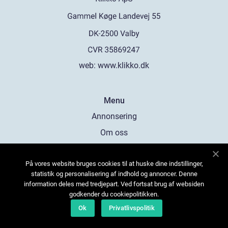
web:
www.klikko.dk
Menu
Annonsering
Om oss
Cookies
På vores website bruges cookies til at huske dine indstillinger,
Kontakta oss
statistik og personalisering af indhold og annoncer. Denne
Sitemap
information deles med tredjepart. Ved fortsat brug af websiden
godkender du cookiepolitikken.
Ok
Privatlivspolitik