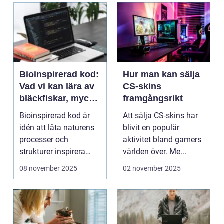
Bioinspirerad kod:
Hur man kan sälja
Vad vi kan lära av
CS-skins
bläckfiskar, mycel
framgångsrikt
och mossa när vi
Bioinspirerad kod är
Att sälja CS-skins har
bygger nya system
idén att låta naturens
blivit en populär
processer och
aktivitet bland gamers
strukturer inspirera
världen över. Me...
hur...
08 november 2025
02 november 2025