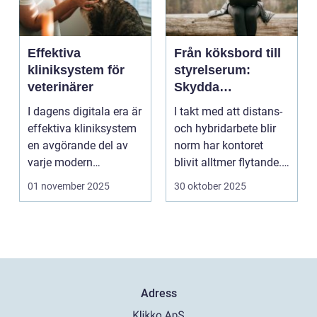
Effektiva
Från köksbord till
kliniksystem för
styrelserum:
veterinärer
Skydda
företagsdata när
I dagens digitala era är
I takt med att distans-
kontoret är överallt
effektiva kliniksystem
och hybridarbete blir
en avgörande del av
norm har kontoret
varje modern
blivit alltmer flytande.
veterin&a...
Företa...
01 november 2025
30 oktober 2025
Adress