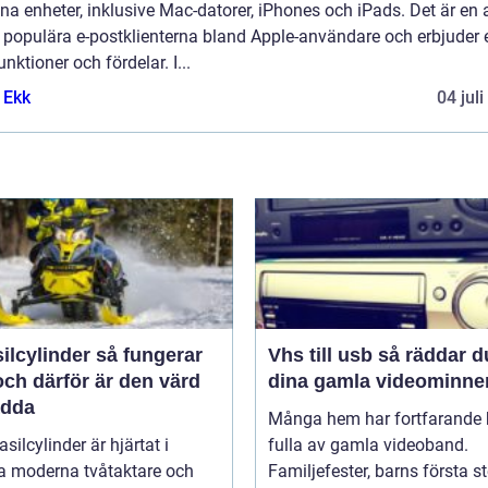
ina enheter, inklusive Mac-datorer, iPhones och iPads. Det är en 
 populära e-postklienterna bland Apple-användare och erbjuder 
unktioner och fördelar. I...
 Ekk
04 jul
linder så fungerar
Vhs till usb så räddar du
ch därför är den värd
dina gamla videominne
ädda
Många hem har fortfarande h
asilcylinder är hjärtat i
fulla av gamla videoband.
 moderna tvåtaktare och
Familjefester, barns första st