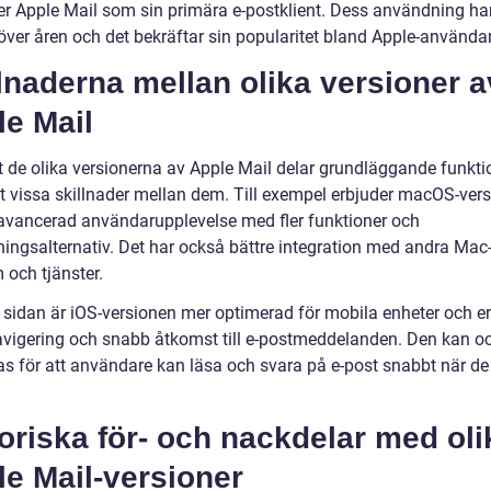
r Apple Mail som sin primära e-postklient. Dess användning ha
över åren och det bekräftar sin popularitet bland Apple-användar
lnaderna mellan olika versioner a
le Mail
t de olika versionerna av Apple Mail delar grundläggande funktio
et vissa skillnader mellan dem. Till exempel erbjuder macOS-ver
avancerad användarupplevelse med fler funktioner och
ingsalternativ. Det har också bättre integration med andra Mac
 och tjänster.
 sidan är iOS-versionen mer optimerad för mobila enheter och e
avigering och snabb åtkomst till e-postmeddelanden. Den kan o
s för att användare kan läsa och svara på e-post snabbt när de
oriska för- och nackdelar med oli
e Mail-versioner