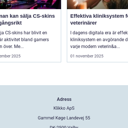
man kan sälja CS-skins
Effektiva kliniksystem f
gångsrikt
veterinärer
lja CS-skins har blivit en
I dagens digitala era är effek
r aktivitet bland gamers
kliniksystem en avgörande d
n över. Me...
varje modern veterin&a...
ember 2025
01 november 2025
Adress