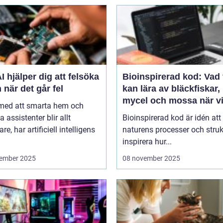
I hjälper dig att felsöka
Bioinspirerad kod: Vad 
 när det går fel
kan lära av bläckfiskar,
mycel och mossa när v
 med att smarta hem och
bygger nya system
a assistenter blir allt
Bioinspirerad kod är idén att
re, har artificiell intelligens
naturens processer och struk
inspirera hur...
ember 2025
08 november 2025