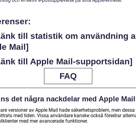
midig och effektiv e-postupplevelse på sina Apple-enheter.
erenser:
Länk till statistik om användning 
e Mail]
Länk till Apple Mail-supportsidan]
FAQ
nns det några nackdelar med Apple Mai
gare versioner av Apple Mail hade säkerhetsproblem, men dessa
ättrats med tiden. Vissa användare kanske också föredrar altern
stklienter med mer avancerade funktioner.