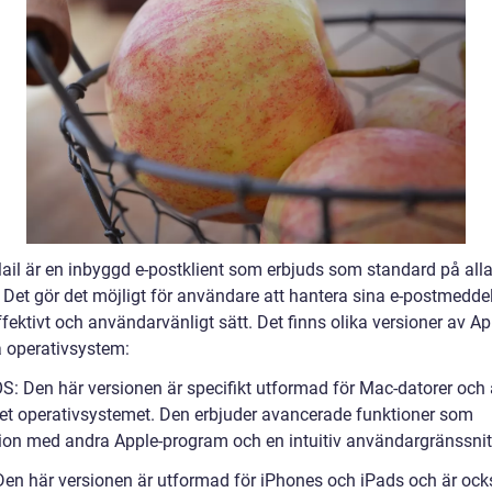
ail är en inbyggd e-postklient som erbjuds som standard på alla
. Det gör det möjligt för användare att hantera sina e-postmedd
ffektivt och användarvänligt sätt. Det finns olika versioner av A
a operativsystem:
S: Den här versionen är specifikt utformad för Mac-datorer och 
det operativsystemet. Den erbjuder avancerade funktioner som
tion med andra Apple-program och en intuitiv användargränssnit
 Den här versionen är utformad för iPhones och iPads och är ock