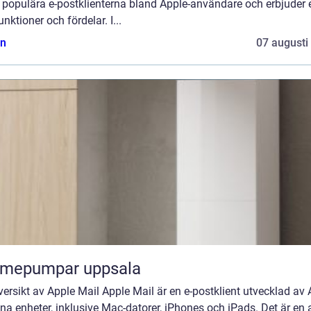
 populära e-postklienterna bland Apple-användare och erbjuder 
unktioner och fördelar. I...
n
07 augusti
rmepumpar uppsala
ersikt av Apple Mail Apple Mail är en e-postklient utvecklad av 
ina enheter, inklusive Mac-datorer, iPhones och iPads. Det är en 