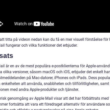
t titta på videon nedan kan du få en mer visuell förståelse för 
il fungerar och vilka funktioner det erbjuder.
sats
ail är en av de mest populära e-postklienterna för Apple-använd
a olika versioner, såsom macOS och iOS, erbjuder det enkelt han
stmeddelanden på Mac-datorer, iPhones och iPads. Dess popular
 enkelheten att använda, snabbheten och tillförlitligheten, samt
tionen med andra Apple-produkter och tjänster.
orisk genomgång av Apple Mail visar att det har förbättrats med 
er fortsätta att vara ett föredraget alternativ för användare so