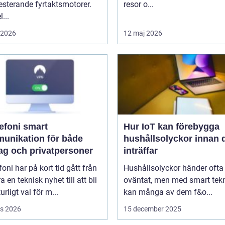
sterande fyrtaktsmotorer.
resor o...
...
i 2026
12 maj 2026
oni smart
Hur IoT kan förebygga
unikation för både
hushållsolyckor innan 
tag och privatpersoner
inträffar
efoni har på kort tid gått från
Hushållsolyckor händer ofta
a en teknisk nyhet till att bli
oväntat, men med smart tek
urligt val för m...
kan många av dem f&o...
s 2026
15 december 2025