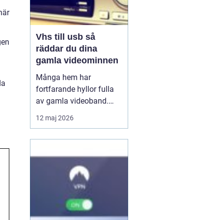
när
Vhs till usb så
gen
räddar du dina
gamla videominnen
Många hem har
da
fortfarande hyllor fulla
av gamla videoband.
Familjefester, barns
12 maj 2026
första steg, resor och
högtider allt ligger kvar
på ett skört magnetband
som sakta bryts ner.
Samtidigt försvinner
fungerande videospelare
från marknaden. För den
som vi...