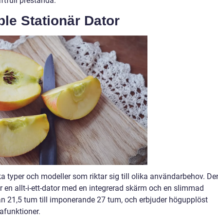
aftfull prestanda.
le Stationär Dator
ika typer och modeller som riktar sig till olika användarbehov. De
 en allt-i-ett-dator med en integrerad skärm och en slimmad
 från 21,5 tum till imponerande 27 tum, och erbjuder högupplöst
afunktioner.