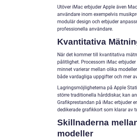
Utöver iMac erbjuder Apple även Mac 
användare inom exempelvis musikprod
modulär design och erbjuder anpassn
professionella användare.
Kvantitativa Mätni
När det kommer till kvantitativa mät
pålitlighet. Processorn iMac erbjud
minnet varierar mellan olika modeller 
både vardagliga uppgifter och mer a
Lagringsmöjligheterna på Apple Stat
större traditionella hårddiskar, kan 
Grafikprestandan på iMac erbjuder e
dedikerade grafikkort som klarar av t
Skillnaderna mellan
modeller