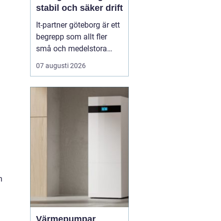
stabil och säker drift
It-partner göteborg är ett
begrepp som allt fler
små och medelstora
företag söker efter när
07 augusti 2026
de behöver trygga,
smidiga och långsiktiga
lösningar för sin
teknikvardag. Många
företag har vuxit snabbt,
har spridda system och
beroende av
molntjänster, me...
n
Värmepumpar