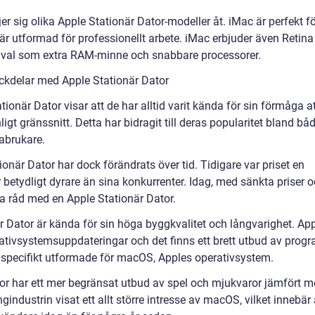
 sig olika Apple Stationär Dator-modeller åt. iMac är perfekt fö
 utformad för professionellt arbete. iMac erbjuder även Retina
tillval som extra RAM-minne och snabbare processorer.
ckdelar med Apple Stationär Dator
onär Dator visar att de har alltid varit kända för sin förmåga a
gt gränssnitt. Detta har bidragit till deras popularitet bland bå
abrukare.
när Dator har dock förändrats över tid. Tidigare var priset en
 betydligt dyrare än sina konkurrenter. Idag, med sänkta priser 
a råd med en Apple Stationär Dator.
r Dator är kända för sin höga byggkvalitet och långvarighet. Ap
ativsystemsuppdateringar och det finns ett brett utbud av prog
r specifikt utformade för macOS, Apples operativsystem.
tor har ett mer begränsat utbud av spel och mjukvaror jämfört 
ndustrin visat ett allt större intresse av macOS, vilket innebär 