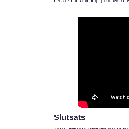
fler spel finns tillgängliga för Mac-
Slutsats