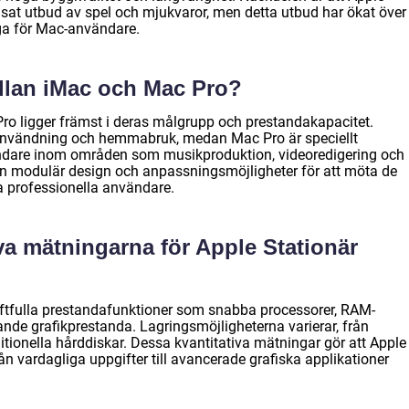
nsat utbud av spel och mjukvaror, men detta utbud har ökat över
liga för Mac-användare.
ellan iMac och Mac Pro?
ro ligger främst i deras målgrupp och prestandakapacitet.
 användning och hemmabruk, medan Mac Pro är speciellt
ändare inom områden som musikproduktion, videoredigering och
en modulär design och anpassningsmöjligheter för att möta de
 professionella användare.
iva mätningarna för Apple Stationär
aftfulla prestandafunktioner som snabba processorer, RAM-
nde grafikprestanda. Lagringsmöjligheterna varierar, från
ditionella hårddiskar. Dessa kvantitativa mätningar gör att Apple
rån vardagliga uppgifter till avancerade grafiska applikationer