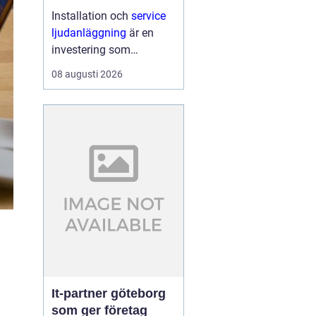
hemma och på
Installation och
service
jobbet
ljudanläggning
är en
investering som
påverkar både vardag,
08 augusti 2026
arbetsmiljö och
upplevelsen av film,
musik eller
presentationer...
It-partner göteborg
som ger företag