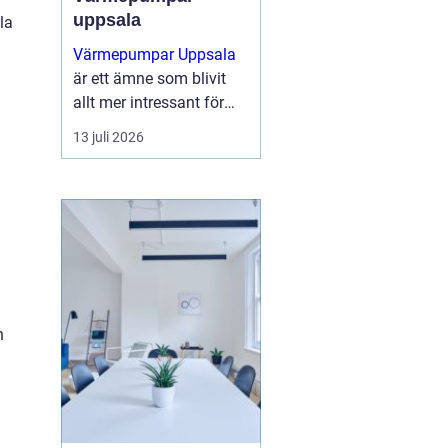
uppsala
la
Värmepumpar Uppsala
är ett ämne som blivit
allt mer intressant för
villaägare,
13 juli 2026
bostadsrättsföreningar
och mindre
fastighetsägare som vill
sänka sina
energikostnader och
samtidigt g...
h