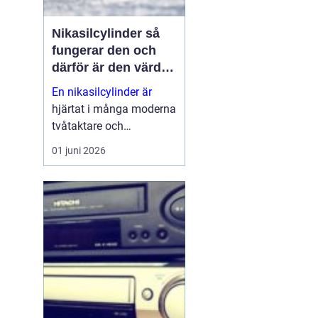
Nikasilcylinder så
fungerar den och
därför är den värd
att rädda
En nikasilcylinder är
hjärtat i många moderna
tvåtaktare och
högpresterande
01 juni 2026
fyrtaktsmotorer. När
beläggningen skadas
förlorar motorn både
kraft och livslängd.
Samtidigt går många
cylindrar att rädda till en
b...