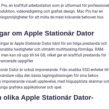
Pro, en kraftfull arbetsstation som är utformad för professionel
uktion, videoredigering och grafisk design. Mac Pro har en
ingsmöjligheter för att möta de mest krävande behoven hos
ngar om Apple Stationär Dator
ningar är Apple Stationär Dator känt för sin höga prestanda och
er snabba hastigheter och utmärkt multitasking-förmåga. RAM-
men kan nå upp till 64 GB, vilket ger en kraftfull prestanda för
vancerade uppgifter.
ionär Dator är också imponerande. Från snabba SSD-enheter till
användare välja den bästa lagringslösningen för sina behov.
n imponerande visuell upplevelse, med högupplösta skärmar oc
unga grafiska applikationer och spel.
 olika Apple Stationär Dator-