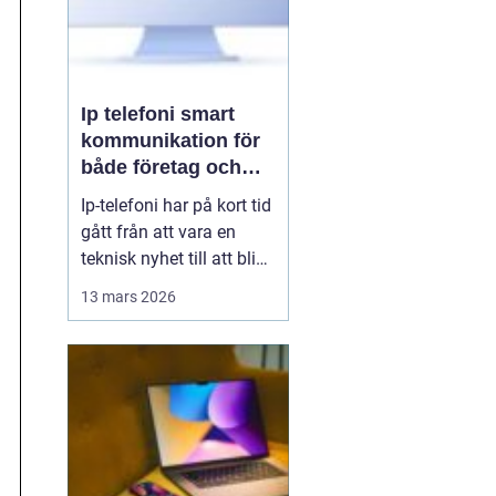
Ip telefoni smart
kommunikation för
både företag och
privatpersoner
Ip-telefoni har på kort tid
gått från att vara en
teknisk nyhet till att bli
ett naturligt val för
13 mars 2026
många företag och hem.
När kopparnätet stängs
ner och mobilen tar över
vår vardag behövs
flexibla lösningar som
kombinerar klassisk
telefoni med modern...