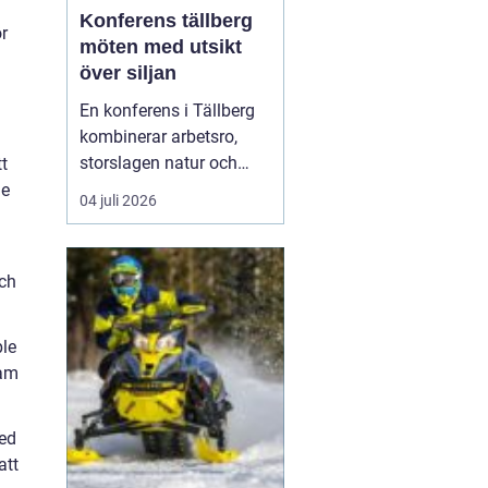
Konferens tällberg
r
möten med utsikt
över siljan
En konferens i Tällberg
kombinerar arbetsro,
storslagen natur och
tt
genuin dalakultur. Här
de
04 juli 2026
möts grupper som vill ha
mer än bara en
standardlokal med
och
projektor och block.
Läget vid Siljan, de
klassiska trähusen och
ple
den stilla bymiljön
ram
skapar en inramnin...
med
att