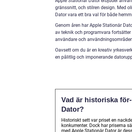
Apple Stationär Dator erbjuder använd
gränssnitt, och stilren design. Med 
Dator vara ett bra val för både hem
Genom åren har Apple Stationär Dato
av teknik och programvara fortsätter
användare och användningsområden
Oavsett om du är en kreativ yrkesver
en pålitlig och imponerande datorupp
Vad är historiska fö
Dator?
Historiskt sett var priset en nack
konkurrenter. Dock har priserna sän
med Apple Stationär Dator är dess