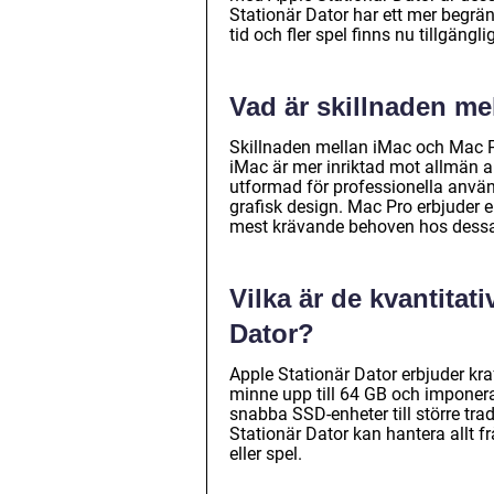
Stationär Dator har ett mer begrä
tid och fler spel finns nu tillgäng
Vad är skillnaden m
Skillnaden mellan iMac och Mac P
iMac är mer inriktad mot allmän
utformad för professionella anv
grafisk design. Mac Pro erbjuder 
mest krävande behoven hos dessa
Vilka är de kvantitat
Dator?
Apple Stationär Dator erbjuder kr
minne upp till 64 GB och imponera
snabba SSD-enheter till större tra
Stationär Dator kan hantera allt f
eller spel.