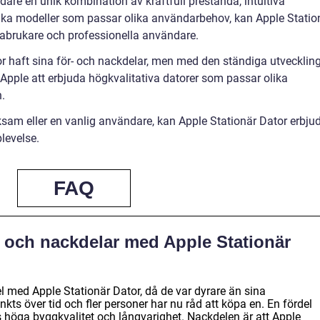
are en unik kombination av kraftfull prestanda, intuitiva
olika modeller som passar olika användarbehov, kan Apple Statio
mabrukare och professionella användare.
r haft sina för- och nackdelar, men med den ständiga utvecklin
 Apple att erbjuda högkvalitativa datorer som passar olika
.
ksam eller en vanlig användare, kan Apple Stationär Dator erbju
levelse.
FAQ
r- och nackdelar med Apple Stationär
del med Apple Stationär Dator, då de var dyrare än sina
kts över tid och fler personer har nu råd att köpa en. En fördel
 höga byggkvalitet och långvarighet. Nackdelen är att Apple