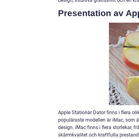
design, intuitiva gränssnitt och en kr
Presentation av App
Apple Stationär Dator finns i flera ol
populäraste modellen är iMac, som är
design. iMac finns i flera storlekar,
skärmkvalitet och kraftfulla prestand