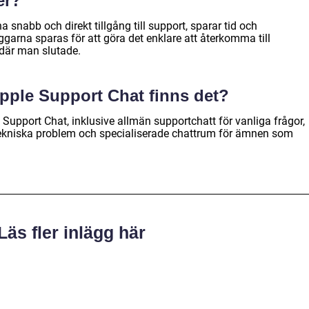
er?
snabb och direkt tillgång till support, sparar tid och
garna sparas för att göra det enklare att återkomma till
 där man slutade.
 Apple Support Chat finns det?
e Support Chat, inklusive allmän supportchatt för vanliga frågor,
 tekniska problem och specialiserade chattrum för ämnen som
Läs fler inlägg här