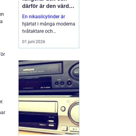
därför är den värd
att rädda
en
En nikasilcylinder är
na
hjärtat i många moderna
tvåtaktare och
högpresterande
01 juni 2026
fyrtaktsmotorer. När
beläggningen skadas
för
förlorar motorn både
kraft och livslängd.
Samtidigt går många
cylindrar att rädda till en
b...
r.
har