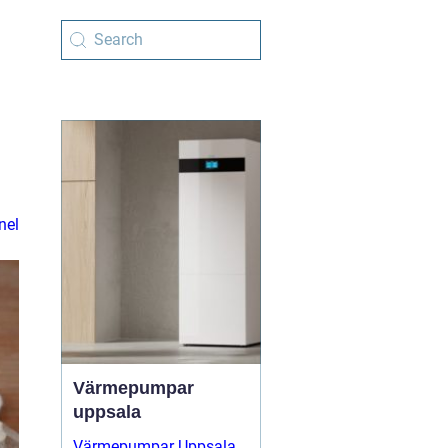
nel
Värmepumpar
uppsala
Värmepumpar Uppsala