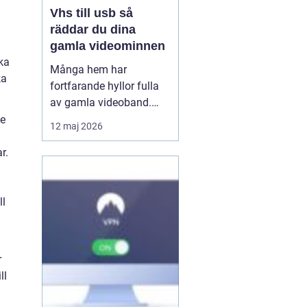
Vhs till usb så
räddar du dina
gamla videominnen
ka
Många hem har
ka
fortfarande hyllor fulla
av gamla videoband.
Familjefester, barns
de
12 maj 2026
första steg, resor och
högtider allt ligger kvar
r.
på ett skört magnetband
som sakta bryts ner.
Samtidigt försvinner
ll
fungerande videospelare
från marknaden. För den
som vi...
r
ll