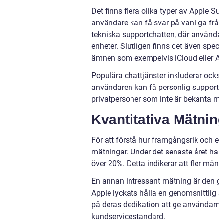
Det finns flera olika typer av Apple 
användare kan få svar på vanliga fr
tekniska supportchatten, där använd
enheter. Slutligen finns det även spe
ämnen som exempelvis iCloud eller 
Populära chattjänster inkluderar ock
användaren kan få personlig support 
privatpersoner som inte är bekanta 
Kvantitativa Mätni
För att förstå hur framgångsrik och e
mätningar. Under det senaste året ha
över 20%. Detta indikerar att fler männ
En annan intressant mätning är den g
Apple lyckats hålla en genomsnittlig 
på deras dedikation att ge användar
kundservicestandard.