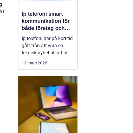
g
e i
Ip telefoni smart
kommunikation för
både företag och
privatpersoner
Ip-telefoni har på kort tid
gått från att vara en
teknisk nyhet till att bli
ett naturligt val för
13 mars 2026
många företag och hem.
När kopparnätet stängs
ner och mobilen tar över
vår vardag behövs
flexibla lösningar som
kombinerar klassisk
telefoni med modern...