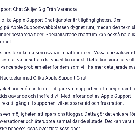
pport Chat Skiljer Sig Från Varandra
olika Apple Support Chat-tjänster är tillgängligheten. Den
lig på Apple Support-webbplatsen dygnet runt, medan den teknis
 under bestämda tider. Specialiserade chattrum kan också ha oli
ämnet.
is hos teknikerna som svarar i chattrummen. Vissa specialisera
som är väl insatta i det specifika ämnet. Detta kan vara särskilt
ancerade problem eller för dem som vill ha mer detaljerade sva
 Nackdelar med Olika Apple Support Chat
cket under årens lopp. Tidigare var supporten ofta begränsad ti
ra tidskrävande och ineffektivt. Med införandet av Apple Support
t tillgång till supporten, vilket sparar tid och frustration.
ven möjligheten att spara chattloggar. Detta gör det enklare fö
onversationer och återuppta samtal där de slutade. Det kan vara ti
e behöver lösas över flera sessioner.