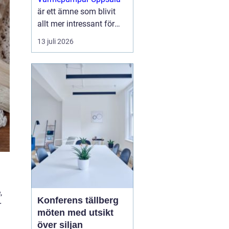
är ett ämne som blivit
allt mer intressant för
villaägare,
13 juli 2026
bostadsrättsföreningar
och mindre
fastighetsägare som vill
sänka sina
energikostnader och
samtidigt g...
,
Konferens tällberg
r
möten med utsikt
över siljan