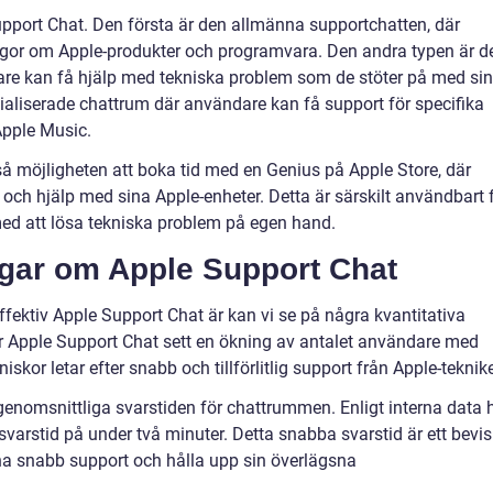
Support Chat. Den första är den allmänna supportchatten, där
ågor om Apple-produkter och programvara. Den andra typen är d
are kan få hjälp med tekniska problem som de stöter på med si
cialiserade chattrum där användare kan få support för specifika
Apple Music.
så möjligheten att boka tid med en Genius på Apple Store, där
och hjälp med sina Apple-enheter. Detta är särskilt användbart 
med att lösa tekniska problem på egen hand.
ngar om Apple Support Chat
ffektiv Apple Support Chat är kan vi se på några kvantitativa
r Apple Support Chat sett en ökning av antalet användare med
iskor letar efter snabb och tillförlitlig support från Apple-teknike
enomsnittliga svarstiden för chattrummen. Enligt interna data 
svarstid på under två minuter. Detta snabba svarstid är ett bevis
na snabb support och hålla upp sin överlägsna