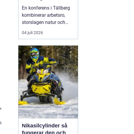
En konferens i Tällberg
kombinerar arbetsro,
storslagen natur och
genuin dalakultur. Här
04 juli 2026
möts grupper som vill ha
mer än bara en
standardlokal med
projektor och block.
Läget vid Siljan, de
klassiska trähusen och
den stilla bymiljön
skapar en inramnin...
-
m
Nikasilcylinder så
fungerar den och