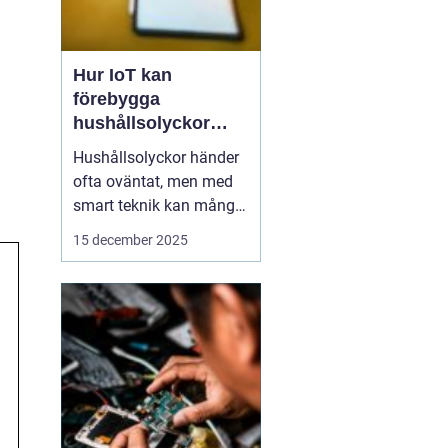
Hur IoT kan
förebygga
hushållsolyckor
innan de inträffar
Hushållsolyckor händer
ofta oväntat, men med
smart teknik kan många
av dem förebyggas
15 december 2025
innan de inträffar. IoT-
enheter, eller Internet of
Things, gör det möjligt
för hemmet att övervaka
och reagera p...