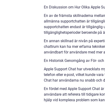
En Diskussion om Hur Olika Apple Su
En av de främsta skillnaderna mellan 
allmänna supportchatten är tillgäng
supportchatten endast är tillgänglig
tillgänglighetsperioder beroende på 
En annan skillnad är nivån på expert
chattrum kan ha mer erfarna tekniker 
användbart för användare med mer av
En Historisk Genomgång av För- och
Apple Support Chat har utvecklats my
telefon eller e-post, vilket kunde va
Chat har användarna nu snabb och direk
En fördel med Apple Support Chat är ä
användare att referera till tidigare k
hjälp vid komplexa problem som kansk