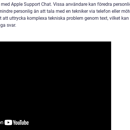
 med Apple Support Chat. Vissa användare kan föredra personli
indre personlig än att tala med en tekniker via telefon eller möt
t att uttrycka komplexa tekniska problem genom text, vilket kan
iga svar.