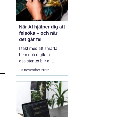
När AI hjälper dig att
felsöka – och när
det går fel
I takt med att smarta
hem och digitala
assistenter blir allt
vanligare, har artificiell
13 november 2025
intelligens blivit en
naturlig del av vår
tekniska vardag. Vi
frågar AI om allt från
varför Wi-Fi:et plötsligt
kraschar till hur vi &a...