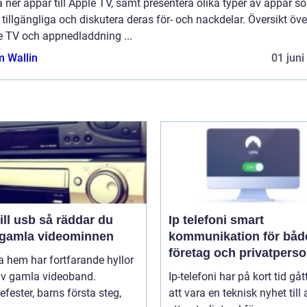
 ner appar till Apple TV, samt presentera olika typer av appar s
 tillgängliga och diskutera deras för- och nackdelar. Översikt öve
e TV och appnedladdning ...
 Wallin
01 juni
sb så räddar du
Ip telefoni smart
 gamla videominnen
kommunikation för båd
företag och privatpers
 hem har fortfarande hyllor
 av gamla videoband.
Ip-telefoni har på kort tid gåt
efester, barns första steg,
att vara en teknisk nyhet till a