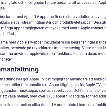
 mångfald och möjligheter för användarna att anpassa sin Appl
lse.
ördelarna med Apple TV-apparna är den stora variationen av till
inklusive spel, streamingtjänster och produktivitetsappar. Dessu
r många appar möjligheten att synka med andra Apple-enheter,
och iPad.
arna med Apple TV-appar inkluderar vissa begränsningar när det
nalitet, beroende på utvecklarens implementering. Vissa appar 
r samma användarupplevelse eller funktionalitet som deras mob
igheter.
manfattning
attningsvis gör Apple TV det möjligt för användare att enkelt 
r och utöka funktionaliteten. Appar tillgängliga för Apple TV in
gtjänster, musikappar, spel och sportappar. Det finns en stor va
r att välja mellan, med över 3700 appar tillgängliga för nedladd
s skillnader mellan olika Apple TV-appar både i termer av funkti