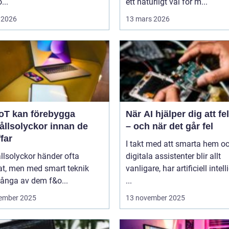
...
ett naturligt val för m...
 2026
13 mars 2026
IoT kan förebygga
När AI hjälper dig att f
ållsolyckor innan de
– och när det går fel
ffar
I takt med att smarta hem o
llsolyckor händer ofta
digitala assistenter blir allt
at, men med smart teknik
vanligare, har artificiell intel
ånga av dem f&o...
...
ember 2025
13 november 2025