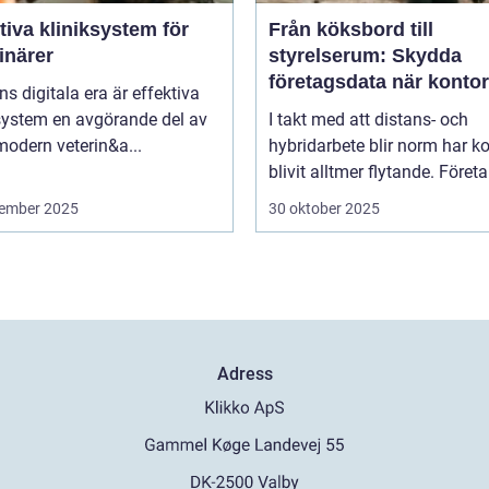
tiva kliniksystem för
Från köksbord till
inärer
styrelserum: Skydda
företagsdata när kontor
ns digitala era är effektiva
överallt
system en avgörande del av
I takt med att distans- och
modern veterin&a...
hybridarbete blir norm har k
blivit alltmer flytande. Företa.
ember 2025
30 oktober 2025
Adress