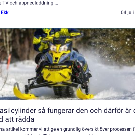
e TV och appnedladdning ...
 Ekk
04 jul
inder så fungerar den och därför är den
d att rädda
na artikel kommer vi att ge en grundlig översikt över processen f