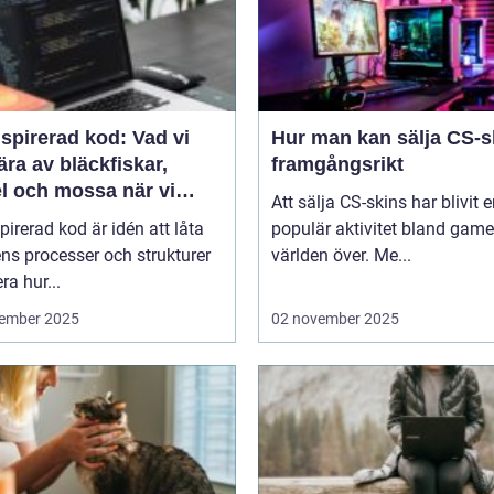
spirerad kod: Vad vi
Hur man kan sälja CS-s
ära av bläckfiskar,
framgångsrikt
l och mossa när vi
Att sälja CS-skins har blivit 
er nya system
pirerad kod är idén att låta
populär aktivitet bland game
ns processer och strukturer
världen över. Me...
ra hur...
ember 2025
02 november 2025