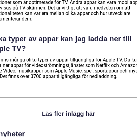
tioner som är optimerade för TV. Andra appar kan vara mobilap
visas på TV-skärmen. Det är viktigt att vara medveten om att
ionaliteten kan variera mellan olika appar och hur utvecklare
ementerar dem.
ka typer av appar kan jag ladda ner till
ple TV?
finns många olika typer av appar tillgängliga för Apple TV. Du k
a ner appar för videoströmningstjänster som Netflix och Amazo
e Video, musikappar som Apple Music, spel, sportappar och my
Det finns över 3700 appar tillgängliga för nedladdning.
Läs fler inlägg här
 nyheter