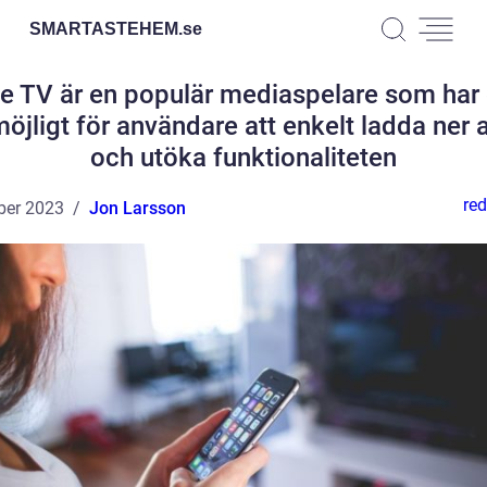
SMARTASTEHEM.
se
e TV är en populär mediaspelare som har 
möjligt för användare att enkelt ladda ner 
och utöka funktionaliteten
red
ber 2023
Jon Larsson