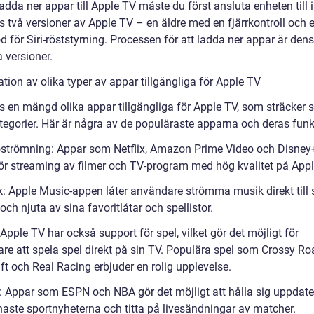
ladda ner appar till Apple TV måste du först ansluta enheten till i
s två versioner av Apple TV – en äldre med en fjärrkontroll och 
d för Siri-röststyrning. Processen för att ladda ner appar är d
 versioner.
tion av olika typer av appar tillgängliga för Apple TV
s en mängd olika appar tillgängliga för Apple TV, som sträcker s
ategorier. Här är några av de populäraste apparna och deras funk
oströmning: Appar som Netflix, Amazon Prime Video och Disney
ör streaming av filmer och TV-program med hög kvalitet på Appl
k: Apple Music-appen låter användare strömma musik direkt till 
och njuta av sina favoritlåtar och spellistor.
 Apple TV har också support för spel, vilket gör det möjligt för
re att spela spel direkt på sin TV. Populära spel som Crossy Ro
ft och Real Racing erbjuder en rolig upplevelse.
t: Appar som ESPN och NBA gör det möjligt att hålla sig uppdat
aste sportnyheterna och titta på livesändningar av matcher.