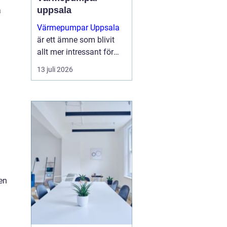
uppsala
a
Värmepumpar Uppsala
är ett ämne som blivit
allt mer intressant för
villaägare,
13 juli 2026
bostadsrättsföreningar
och mindre
fastighetsägare som vill
sänka sina
energikostnader och
samtidigt g...
en