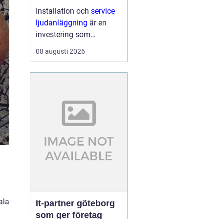
hemma och på
Installation och
service
jobbet
ljudanläggning
är en
investering som
påverkar både vardag,
08 augusti 2026
arbetsmiljö och
upplevelsen av film,
musik eller
presentationer...
ala
It-partner göteborg
som ger företag