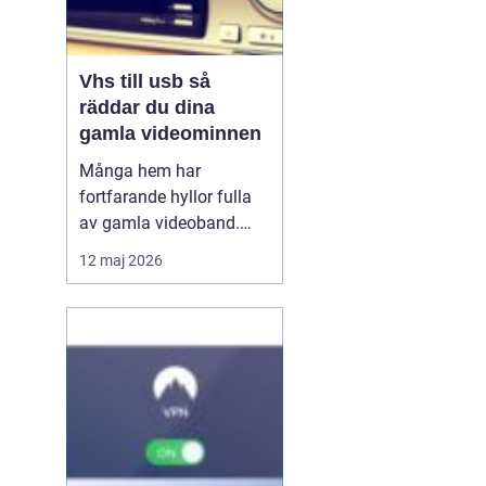
Vhs till usb så
räddar du dina
gamla videominnen
Många hem har
fortfarande hyllor fulla
av gamla videoband.
Familjefester, barns
12 maj 2026
första steg, resor och
högtider allt ligger kvar
på ett skört magnetband
som sakta bryts ner.
Samtidigt försvinner
fungerande videospelare
från marknaden. För den
som vi...