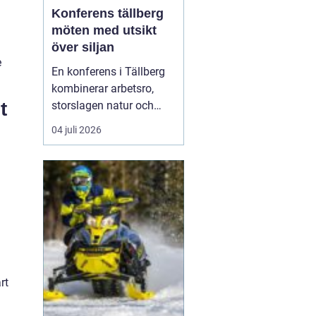
Konferens tällberg
möten med utsikt
över siljan
e
En konferens i Tällberg
kombinerar arbetsro,
t
storslagen natur och
genuin dalakultur. Här
04 juli 2026
möts grupper som vill ha
mer än bara en
standardlokal med
projektor och block.
Läget vid Siljan, de
klassiska trähusen och
den stilla bymiljön
skapar en inramnin...
rt