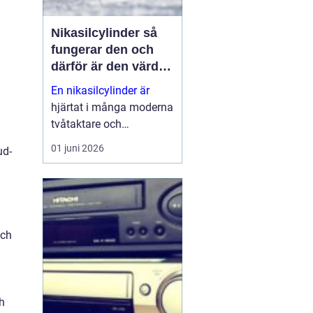
Nikasilcylinder så
fungerar den och
därför är den värd
att rädda
En nikasilcylinder är
hjärtat i många moderna
tvåtaktare och
högpresterande
01 juni 2026
ud-
fyrtaktsmotorer. När
beläggningen skadas
förlorar motorn både
kraft och livslängd.
Samtidigt går många
och
cylindrar att rädda till en
b...
h