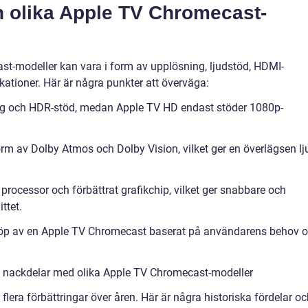
n olika Apple TV Chromecast-
t-modeller kan vara i form av upplösning, ljudstöd, HDMI-
kationer. Här är några punkter att överväga:
ng och HDR-stöd, medan Apple TV HD endast stöder 1080p-
orm av Dolby Atmos och Dolby Vision, vilket ger en överlägsen lj
rocessor och förbättrat grafikchip, vilket ger snabbare och
ttet.
 köp av en Apple TV Chromecast baserat på användarens behov 
h nackdelar med olika Apple TV Chromecast-modeller
era förbättringar över åren. Här är några historiska fördelar oc