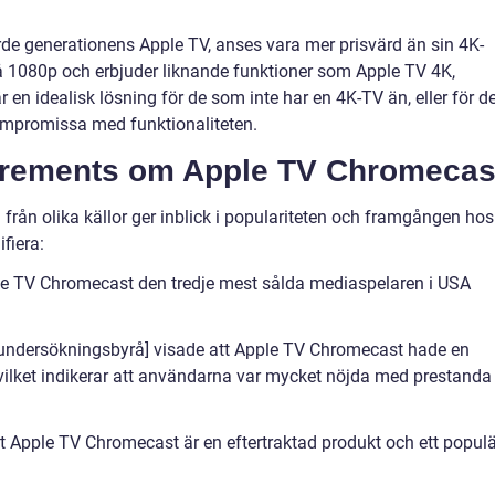
de generationens Apple TV, anses vara mer prisvärd än sin 4K-
å 1080p och erbjuder liknande funktioner som Apple TV 4K,
en idealisk lösning för de som inte har en 4K-TV än, eller för d
ompromissa med funktionaliteten.
urements om Apple TV Chromecas
från olika källor ger inblick i populariteten och framgången hos
fiera:
pple TV Chromecast den tredje mest sålda mediaspelaren i USA
 undersökningsbyrå] visade att Apple TV Chromecast hade en
ilket indikerar att användarna var mycket nöjda med prestanda
tt Apple TV Chromecast är en eftertraktad produkt och ett populä