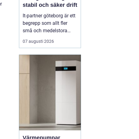
r
stabil och säker drift
It-partner göteborg är ett
begrepp som allt fler
små och medelstora
företag söker efter när
07 augusti 2026
de behöver trygga,
smidiga och långsiktiga
lösningar för sin
teknikvardag. Många
företag har vuxit snabbt,
har spridda system och
beroende av
molntjänster, me...
Värmepumpar