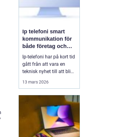
Ip telefoni smart
kommunikation för
både företag och
privatpersoner
Ip-telefoni har på kort tid
gått från att vara en
teknisk nyhet till att bli
ett naturligt val för
13 mars 2026
många företag och hem.
När kopparnätet stängs
ner och mobilen tar över
vår vardag behövs
n
flexibla lösningar som
V
kombinerar klassisk
telefoni med modern...