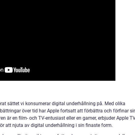
at sättet vi konsumerar digital underhållning på. Med olika
ättringar över tid har Apple fortsatt att förbättra och förfinar si
 är en film- och TV-entusiast eller en gamer, erbjuder Apple T
 att njuta av digital underhållning i sin finaste form.