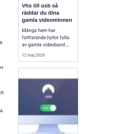
Vhs till usb så
räddar du dina
gamla videominnen
Många hem har
fortfarande hyllor fulla
ra
av gamla videoband.
Familjefester, barns
12 maj 2026
första steg, resor och
högtider allt ligger kvar
e+
på ett skört magnetband
som sakta bryts ner.
Samtidigt försvinner
ch
fungerande videospelare
från marknaden. För den
som vi...
ra