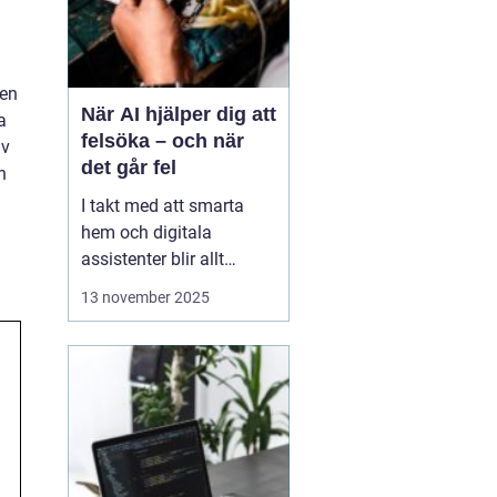
 en
När AI hjälper dig att
a
felsöka – och när
av
det går fel
n
I takt med att smarta
hem och digitala
assistenter blir allt
vanligare, har artificiell
13 november 2025
intelligens blivit en
naturlig del av vår
tekniska vardag. Vi
frågar AI om allt från
varför Wi-Fi:et plötsligt
kraschar till hur vi &a...