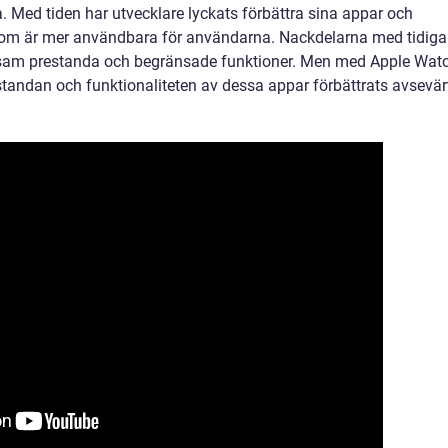
 Med tiden har utvecklare lyckats förbättra sina appar och
som är mer användbara för användarna. Nackdelarna med tidiga
sam prestanda och begränsade funktioner. Men med Apple Wat
standan och funktionaliteten av dessa appar förbättrats avsevär