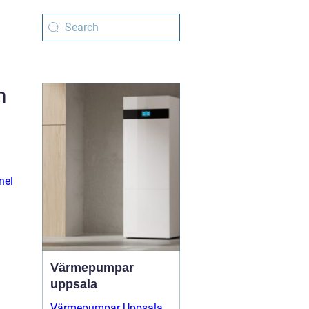
n
nel
Värmepumpar
uppsala
Värmepumpar Uppsala