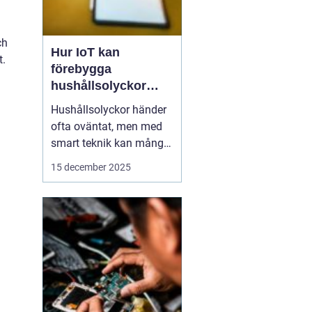
ch
Hur IoT kan
t.
förebygga
hushållsolyckor
innan de inträffar
Hushållsolyckor händer
ofta oväntat, men med
smart teknik kan många
av dem förebyggas
15 december 2025
innan de inträffar. IoT-
enheter, eller Internet of
Things, gör det möjligt
för hemmet att övervaka
och reagera p...