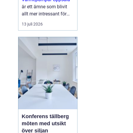
är ett ämne som blivit
allt mer intressant för
villaägare,
13 juli 2026
bostadsrättsföreningar
och mindre
fastighetsägare som vill
sänka sina
energikostnader och
samtidigt g...
Konferens tällberg
möten med utsikt
över siljan