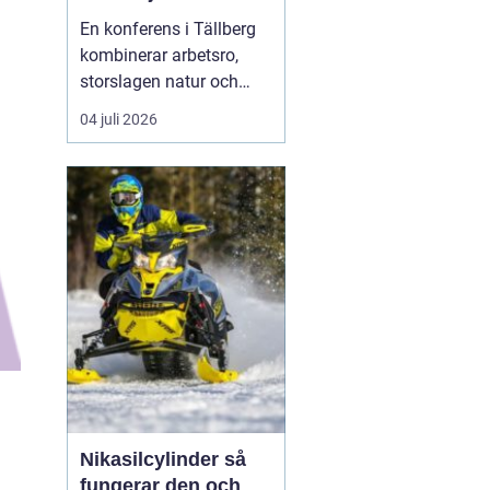
En konferens i Tällberg
kombinerar arbetsro,
storslagen natur och
genuin dalakultur. Här
04 juli 2026
möts grupper som vill ha
mer än bara en
standardlokal med
projektor och block.
Läget vid Siljan, de
klassiska trähusen och
den stilla bymiljön
skapar en inramnin...
Nikasilcylinder så
fungerar den och