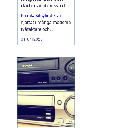
därför är den värd
att rädda
En nikasilcylinder är
hjärtat i många moderna
tvåtaktare och
högpresterande
01 juni 2026
fyrtaktsmotorer. När
beläggningen skadas
förlorar motorn både
kraft och livslängd.
Samtidigt går många
cylindrar att rädda till en
b...