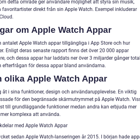
om detta område ger användare möjlighet att styra sin musik,
favoritartister direkt från sin Apple Watch. Exempel inkluderar
Cloud.
ngar om Apple Watch Appar
 antalet Apple Watch appar tillgängliga i App Store och hur
 Enligt deras senaste rapport finns det över 20 000 appar
e, och dessa appar har laddats ner över 3 miljarder gånger total
och efterfrågan för dessa appar bland användarna.
n olika Apple Watch Appar
g åt i sina funktioner, design och användarupplevelse. En viktig
passade för den begränsade skärmutrymmet på Apple Watch. Vis
t till grundläggande funktioner medan andra kan erbjuda mer
 mer komplexa att använda.
ckdelar med Apple Watch Appar
cket sedan Apple Watch-lanseringen år 2015. I början hade app