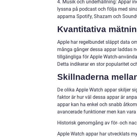
4. Musik och underhållning: Appar in
lyssna på podcast och följa med sina 
apparna Spotify, Shazam och Sound
Kvantitativa mätni
Apple har regelbundet släppt data om
många gånger dessa appar laddas ner.
tillgängliga för Apple Watch-användar
Detta indikerar en stor popularitet 
Skillnaderna mella
De olika Apple Watch appar skiljer si
faktor är hur väl dessa appar är an
appar kan ha enkel och snabb åtkoms
avancerade funktioner men kan vara
Historisk genomgång av för- och na
Apple Watch appar har utvecklats my