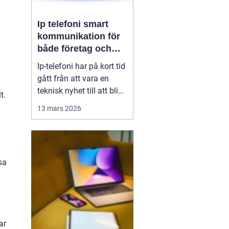
Ip telefoni smart
kommunikation för
både företag och
privatpersoner
Ip-telefoni har på kort tid
gått från att vara en
teknisk nyhet till att bli
t.
ett naturligt val för
13 mars 2026
många företag och hem.
När kopparnätet stängs
ner och mobilen tar över
vår vardag behövs
sa
flexibla lösningar som
kombinerar klassisk
telefoni med modern...
ar