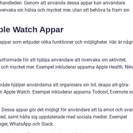
 på handleden. Genom att använda dessa appar kan användare
vervaka sin hälsa och mycket mer, utan att behöva ta fram sin
ple Watch Appar
appar som erbjuder olika funktioner och möjligheter. Här är någ
utformade för att hjälpa användare att övervaka sin aktivitet,
ns och mycket mer. Exempel inkluderar apparna Apple Health, Nik
råde hjälper användarna att organisera sin tid, skapa att-göra-
 sin Apple Watch. Exempel inkluderar apparna Todoist, Evernote o
essa appar gör det möjligt för användare att ta emot och sva
led, samt hålla sig uppdaterade med sociala medier. Exempel
ger, WhatsApp och Slack.