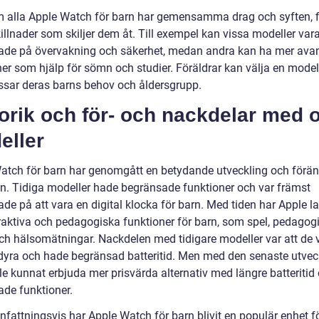
 alla Apple Watch för barn har gemensamma drag och syften, f
illnader som skiljer dem åt. Till exempel kan vissa modeller var
ade på övervakning och säkerhet, medan andra kan ha mer ava
ner som hjälp för sömn och studier. Föräldrar kan välja en mode
ssar deras barns behov och åldersgrupp.
orik och för- och nackdelar med o
eller
atch för barn har genomgått en betydande utveckling och förän
en. Tidiga modeller hade begränsade funktioner och var främst
de på att vara en digital klocka för barn. Med tiden har Apple lag
teraktiva och pedagogiska funktioner för barn, som spel, pedagog
ch hälsomätningar. Nackdelen med tidigare modeller var att de 
t dyra och hade begränsad batteritid. Men med den senaste utvec
le kunnat erbjuda mer prisvärda alternativ med längre batteritid
ade funktioner.
attningsvis har Apple Watch för barn blivit en populär enhet f