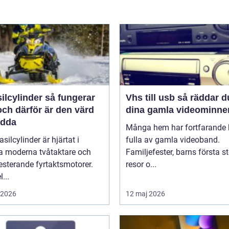
linder så fungerar
Vhs till usb så räddar du
ch därför är den värd
dina gamla videominne
ädda
Många hem har fortfarande h
asilcylinder är hjärtat i
fulla av gamla videoband.
 moderna tvåtaktare och
Familjefester, barns första st
sterande fyrtaktsmotorer.
resor o...
...
i 2026
12 maj 2026