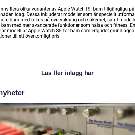
inns flera olika varianter av Apple Watch för barn tillgängliga på
naden idag. Dessa inkluderar modeller som är speciellt utform
yngre barn med fokus på övervakning och säkerhet, samt modelle
e barn med mer avancerade funktioner som hälsa och fitness. E
lär modell är Apple Watch SE för barn som erbjuder grundlägg
ioner till ett överkomligt pris.
Läs fler inlägg här
 nyheter