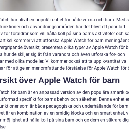
atch har blivit en populär enhet för både vuxna och barn. Med s
unktioner och användningsområden har det blivit ett populärt
iv för föräldrar som vill hålla koll på sina barns aktiviteter och s
 artikel kommer vi att utforska Apple Watch för barn mer ingåen
ergripande översikt, presentera olika typer av Apple Watch för b
a hur de skiljer sig åt från varandra och även utforska för- och
ar med olika modeller. Vi kommer också att ta upp kvantitativa
ar för att ge en mer omfattande förståelse för Apple Watch för 
sikt över Apple Watch för barn
atch för barn är en anpassad version av den populära smartkl
utformad specifikt för barns behov och säkerhet. Denna enhet e
funktioner som är både pedagogiska och underhållande för barn 
Det är en kombination av en smidig klocka och en smart enhet, vi
r möjlighet att hålla koll på sina barn och ge dem en säkrare dig
lse.