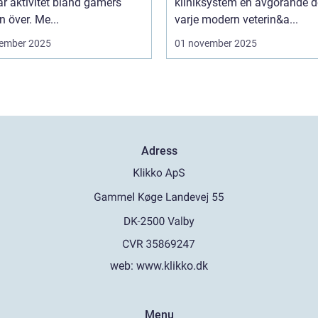
r aktivitet bland gamers
kliniksystem en avgörande d
n över. Me...
varje modern veterin&a...
ember 2025
01 november 2025
Adress
web:
www.klikko.dk
Menu