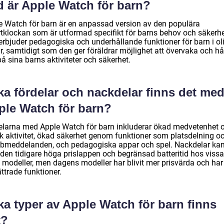
d är Apple Watch för barn?
e Watch för barn är en anpassad version av den populära
tklockan som är utformad specifikt för barns behov och säkerhe
erbjuder pedagogiska och underhållande funktioner för barn i ol
r, samtidigt som den ger föräldrar möjlighet att övervaka och hå
på sina barns aktiviteter och säkerhet.
ka fördelar och nackdelar finns det me
ple Watch för barn?
elarna med Apple Watch för barn inkluderar ökad medvetenhet
sk aktivitet, ökad säkerhet genom funktioner som platsdelning o
bmeddelanden, och pedagogiska appar och spel. Nackdelar ka
 den tidigare höga prislappen och begränsad batteritid hos vissa
e modeller, men dagens modeller har blivit mer prisvärda och har
ttrade funktioner.
ka typer av Apple Watch för barn finns
t?