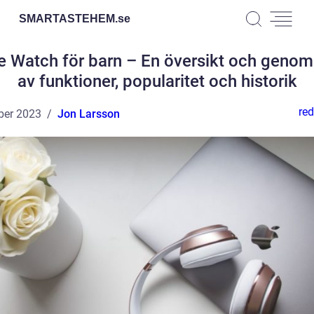
SMARTASTEHEM.
se
e Watch för barn – En översikt och geno
av funktioner, popularitet och historik
red
ber 2023
Jon Larsson