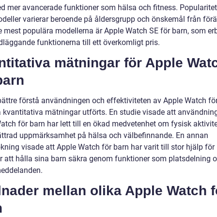
d mer avancerade funktioner som hälsa och fitness. Popularite
odeller varierar beroende på åldersgrupp och önskemål från föräl
e mest populära modellerna är Apple Watch SE för barn, som er
läggande funktionerna till ett överkomligt pris.
titativa mätningar för Apple Wat
barn
bättre förstå användningen och effektiviteten av Apple Watch för
a kvantitativa mätningar utförts. En studie visade att användnin
tch för barn har lett till en ökad medvetenhet om fysisk aktivit
ättrad uppmärksamhet på hälsa och välbefinnande. En annan
ning visade att Apple Watch för barn har varit till stor hjälp för
ar att hålla sina barn säkra genom funktioner som platsdelning 
eddelanden.
lnader mellan olika Apple Watch f
n