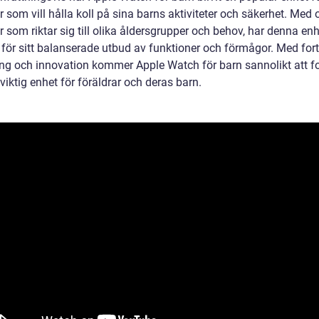
r som vill hålla koll på sina barns aktiviteter och säkerhet. Med 
 som riktar sig till olika åldersgrupper och behov, har denna enhe
 för sitt balanserade utbud av funktioner och förmågor. Med fort
ing och innovation kommer Apple Watch för barn sannolikt att fo
viktig enhet för föräldrar och deras barn.