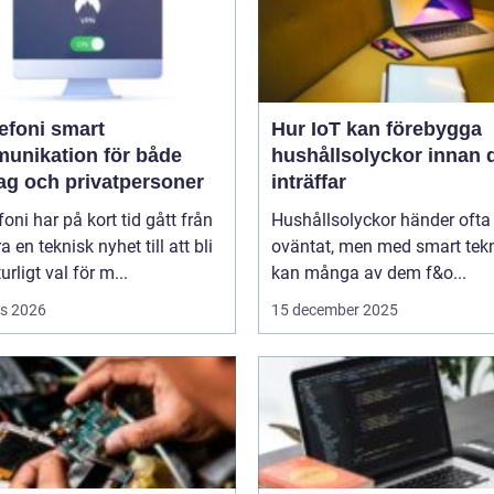
oni smart
Hur IoT kan förebygga
unikation för både
hushållsolyckor innan 
tag och privatpersoner
inträffar
efoni har på kort tid gått från
Hushållsolyckor händer ofta
a en teknisk nyhet till att bli
oväntat, men med smart tek
urligt val för m...
kan många av dem f&o...
s 2026
15 december 2025