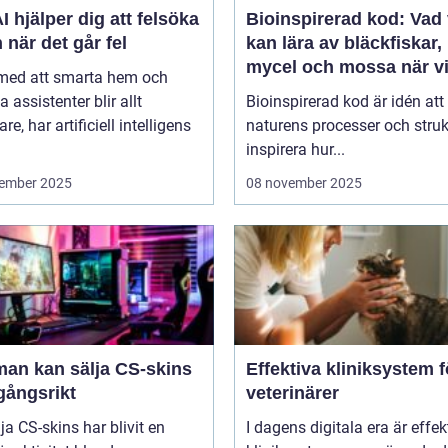
I hjälper dig att felsöka
Bioinspirerad kod: Vad 
 när det går fel
kan lära av bläckfiskar,
mycel och mossa när v
 med att smarta hem och
bygger nya system
a assistenter blir allt
Bioinspirerad kod är idén att
re, har artificiell intelligens
naturens processer och struk
inspirera hur...
ember 2025
08 november 2025
man kan sälja CS-skins
Effektiva kliniksystem f
gångsrikt
veterinärer
lja CS-skins har blivit en
I dagens digitala era är effek