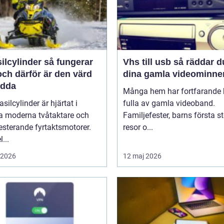
linder så fungerar
Vhs till usb så räddar du
ch därför är den värd
dina gamla videominne
ädda
Många hem har fortfarande h
asilcylinder är hjärtat i
fulla av gamla videoband.
 moderna tvåtaktare och
Familjefester, barns första st
sterande fyrtaktsmotorer.
resor o...
...
i 2026
12 maj 2026