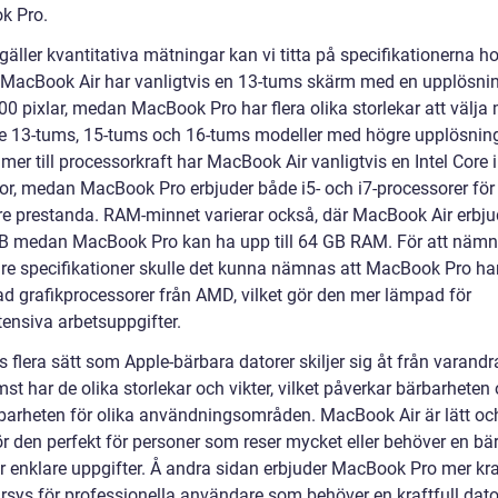
k Pro.
gäller kvantitativa mätningar kan vi titta på specifikationerna ho
 MacBook Air har vanligtvis en 13-tums skärm med en upplösni
0 pixlar, medan MacBook Pro har flera olika storlekar att välja 
ve 13-tums, 15-tums och 16-tums modeller med högre upplösning
er till processorkraft har MacBook Air vanligtvis en Intel Core i
or, medan MacBook Pro erbjuder både i5- och i7-processorer för
e prestanda. RAM-minnet varierar också, där MacBook Air erbju
 GB medan MacBook Pro kan ha upp till 64 GB RAM. För att näm
gare specifikationer skulle det kunna nämnas att MacBook Pro ha
ad grafikprocessorer från AMD, vilket gör den mer lämpad för
tensiva arbetsuppgifter.
s flera sätt som Apple-bärbara datorer skiljer sig åt från varandr
st har de olika storlekar och vikter, vilket påverkar bärbarheten
arheten för olika användningsområden. MacBook Air är lätt och
ör den perfekt för personer som reser mycket eller behöver en bä
ör enklare uppgifter. Å andra sidan erbjuder MacBook Pro mer kr
rsys för professionella användare som behöver en kraftfull dato