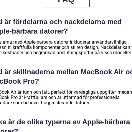
d är fördelarna och nackdelarna med
ple-bärbara datorer?
elarna med Apple-bärbara datorer inkluderar användarvänliga
ssnitt, kraftfulla komponenter och stilren design. Nackdelar kan
e kostnader och begränsad anslutningsportar på vissa modeller.
d är skillnaderna mellan MacBook Air o
cBook Pro?
ok Air är tunn och lätt, perfekt för vardagliga uppgifter, medan
ook Pro är kraftfullare och är utformad för professionella
ndare som behöver högpresterande datorer.
ka är de olika typerna av Apple-bärbara
torer?