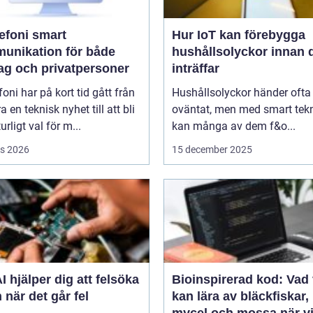
oni smart
Hur IoT kan förebygga
unikation för både
hushållsolyckor innan 
tag och privatpersoner
inträffar
efoni har på kort tid gått från
Hushållsolyckor händer ofta
a en teknisk nyhet till att bli
oväntat, men med smart tek
urligt val för m...
kan många av dem f&o...
s 2026
15 december 2025
I hjälper dig att felsöka
Bioinspirerad kod: Vad 
 när det går fel
kan lära av bläckfiskar,