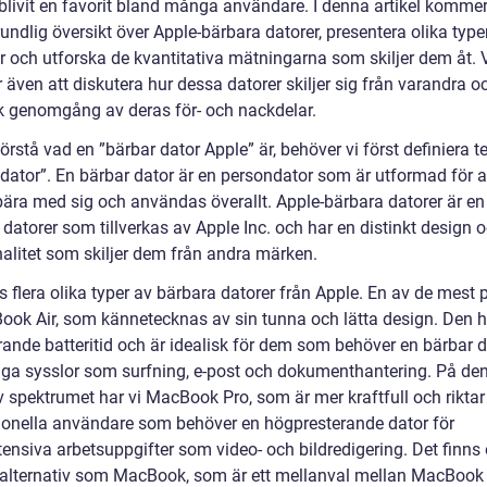
blivit en favorit bland många användare. I denna artikel kommer 
undlig översikt över Apple-bärbara datorer, presentera olika type
r och utforska de kvantitativa mätningarna som skiljer dem åt. 
även att diskutera hur dessa datorer skiljer sig från varandra o
sk genomgång av deras för- och nackdelar.
förstå vad en ”bärbar dator Apple” är, behöver vi först definiera 
 dator”. En bärbar dator är en persondator som är utformad för a
 bära med sig och användas överallt. Apple-bärbara datorer är en
datorer som tillverkas av Apple Inc. och har en distinkt design 
nalitet som skiljer dem från andra märken.
s flera olika typer av bärbara datorer från Apple. En av de mest
ook Air, som kännetecknas av sin tunna och lätta design. Den h
ande batteritid och är idealisk för dem som behöver en bärbar d
iga sysslor som surfning, e-post och dokumenthantering. På de
 spektrumet har vi MacBook Pro, som är mer kraftfull och riktar s
ionella användare som behöver en högpresterande dator för
tensiva arbetsuppgifter som video- och bildredigering. Det finns
 alternativ som MacBook, som är ett mellanval mellan MacBook 