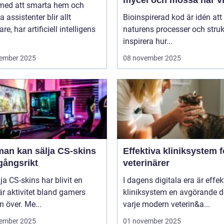
mycel och mossa när v
 med att smarta hem och
bygger nya system
a assistenter blir allt
Bioinspirerad kod är idén att
re, har artificiell intelligens
naturens processer och struk
inspirera hur...
ember 2025
08 november 2025
man kan sälja CS-skins
Effektiva kliniksystem f
gångsrikt
veterinärer
lja CS-skins har blivit en
I dagens digitala era är effek
r aktivitet bland gamers
kliniksystem en avgörande d
n över. Me...
varje modern veterin&a...
ember 2025
01 november 2025