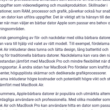
ppgifter som videoredigering och musikproduktion. Skillnader i
kationer, som RAM, processor och grafik, påverkar också hur sna
t en dator kan utföra uppgifter. Det är viktigt att ta hänsyn till d
der när man väljer en bärbar dator Apple som passar ens behov 
ningsområden.
orisk genomgång av för- och nackdelar med olika bärbara datore
n vara till hjälp vid valet av rätt modell. Till exempel, fördelarn
 Air inkluderar dess tunna och lätta design, lång batteritid och
ng för traditionella bärbara datorer. Nackdelarna kan vara den n
restandan jämfört med MacBook Pro och mindre flexibilitet när de
ingsportar. Å andra sidan har MacBook Pro fördelar som kraftfu
nter, högupplösta skärmar och dedikerade grafikprocessorer.
rna inkluderar högre kostnader och potentiellt högre vikt och st
 jämfört med MacBook Air.
 summera, Apple-bärbara datorer är populära och utmärkta altern
rdagliga användare och professionella. Med olika modeller som
 Air och MacBook Pro kan användare hitta en dator som passa