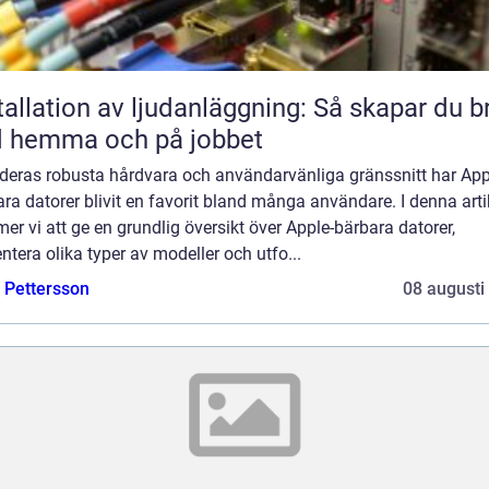
tallation av ljudanläggning: Så skapar du b
d hemma och på jobbet
deras robusta hårdvara och användarvänliga gränssnitt har App
ra datorer blivit en favorit bland många användare. I denna arti
r vi att ge en grundlig översikt över Apple-bärbara datorer,
ntera olika typer av modeller och utfo...
e Pettersson
08 augusti