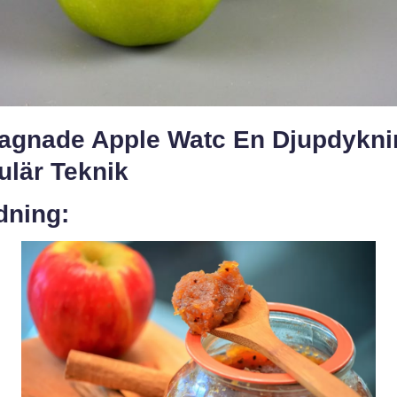
agnade Apple Watc En Djupdykni
ulär Teknik
dning: