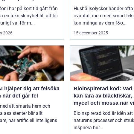
efoni har på kort tid gått från
Hushållsolyckor händer ofta
a en teknisk nyhet till att bli
oväntat, men med smart tek
urligt val för m...
kan många av dem f&o...
s 2026
15 december 2025
I hjälper dig att felsöka
Bioinspirerad kod: Vad 
 när det går fel
kan lära av bläckfiskar,
mycel och mossa när v
 med att smarta hem och
bygger nya system
a assistenter blir allt
Bioinspirerad kod är idén att
re, har artificiell intelligens
naturens processer och struk
inspirera hur...