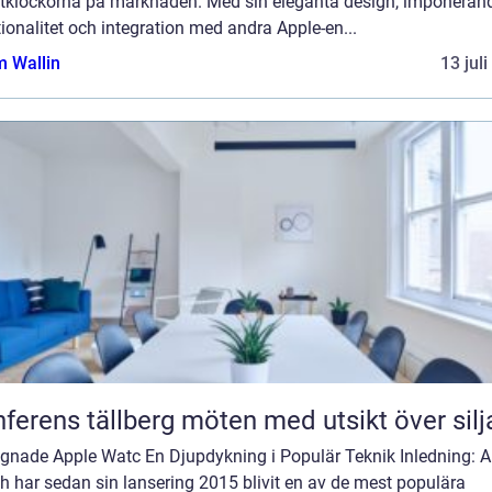
tklockorna på marknaden. Med sin eleganta design, imponeran
ionalitet och integration med andra Apple-en...
 Wallin
13 jul
Konferens tällberg möten med utsikt över si
gnade Apple Watc En Djupdykning i Populär Teknik Inledning: A
 har sedan sin lansering 2015 blivit en av de mest populära