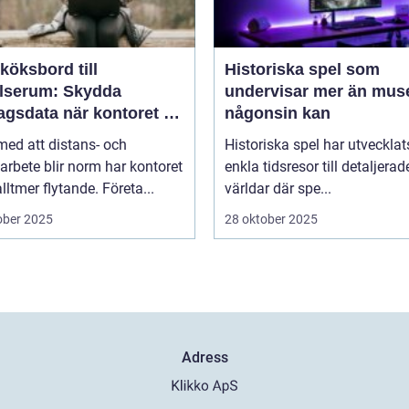
köksbord till
Historiska spel som
elserum: Skydda
undervisar mer än mus
agsdata när kontoret är
någonsin kan
llt
 med att distans- och
Historiska spel har utvecklat
arbete blir norm har kontoret
enkla tidsresor till detaljerad
alltmer flytande. Företa...
världar där spe...
ober 2025
28 oktober 2025
Adress