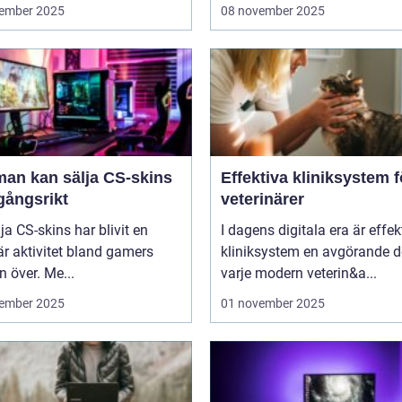
ember 2025
08 november 2025
man kan sälja CS-skins
Effektiva kliniksystem f
gångsrikt
veterinärer
lja CS-skins har blivit en
I dagens digitala era är effek
r aktivitet bland gamers
kliniksystem en avgörande d
n över. Me...
varje modern veterin&a...
ember 2025
01 november 2025