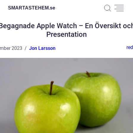
SMARTASTEHEM.
se
Begagnade Apple Watch – En Översikt oc
Presentation
red
ember 2023
Jon Larsson