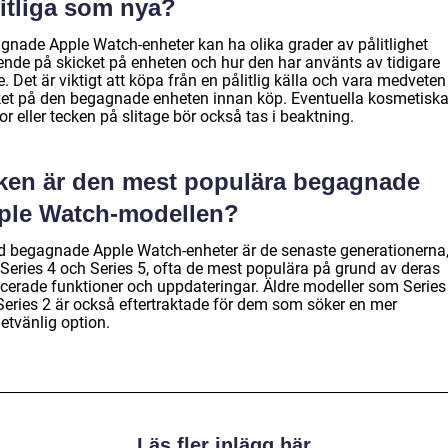
litliga som nya?
gnade Apple Watch-enheter kan ha olika grader av pålitlighet
ende på skicket på enheten och hur den har använts av tidigare
. Det är viktigt att köpa från en pålitlig källa och vara medvete
ket på den begagnade enheten innan köp. Eventuella kosmetisk
r eller tecken på slitage bör också tas i beaktning.
lken är den mest populära begagnade
ple Watch-modellen?
d begagnade Apple Watch-enheter är de senaste generationerna
Series 4 och Series 5, ofta de mest populära på grund av deras
cerade funktioner och uppdateringar. Äldre modeller som Series
Series 2 är också eftertraktade för dem som söker en mer
etvänlig option.
Läs fler inlägg här