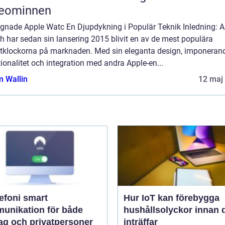
deominnen
gnade Apple Watc En Djupdykning i Populär Teknik Inledning: A
 har sedan sin lansering 2015 blivit en av de mest populära
tklockorna på marknaden. Med sin eleganta design, imponeran
ionalitet och integration med andra Apple-en...
 Wallin
12 maj
oni smart
Hur IoT kan förebygga
unikation för både
hushållsolyckor innan 
tag och privatpersoner
inträffar