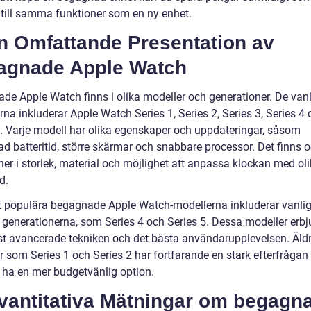
g till samma funktioner som en ny enhet.
En Omfattande Presentation av
agnade Apple Watch
de Apple Watch finns i olika modeller och generationer. De van
na inkluderar Apple Watch Series 1, Series 2, Series 3, Series 4
5. Varje modell har olika egenskaper och uppdateringar, såsom
ad batteritid, större skärmar och snabbare processor. Det finns 
ner i storlek, material och möjlighet att anpassa klockan med ol
d.
 populära begagnade Apple Watch-modellerna inkluderar vanlig
 generationerna, som Series 4 och Series 5. Dessa modeller erbj
t avancerade tekniken och det bästa användarupplevelsen. Äld
r som Series 1 och Series 2 har fortfarande en stark efterfrågan
l ha en mer budgetvänlig option.
Kvantitativa Mätningar om begagn