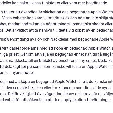
odeller kan sakna vissa funktioner eller vara mer begränsade.
n faktor att överväga är skicket på den begagnade Apple Watch
 Vissa enheter kan vara i utmärkt skick och nästan inte skilja si
nhet, medan andra kan ha några mindre kosmetiska skador eller
ge. Det är viktigt att ta hänsyn till detta vid köpet av en begagna
orisk Genomgång av För- och Nackdelar med begagnade Apple 
e viktigaste fördelarna med att köpa en begagnad Apple Watch ä
iga priset. Genom att välja en begagnad enhet kan du få tillgång
d smartklocka till en bråkdel av priset för en ny enhet. Detta k
 fördelaktigt för personer som kanske vill testa en Apple Watch 
ar i en nyare modell.
del med att köpa en begagnad Apple Watch är att du kanske int
 till den senaste tekniken eller funktionerna som finns i de nyast
na. Det är viktigt att överväga dina behov och krav när du välje
 enhet för att säkerställa att den uppfyller dina förväntningar.