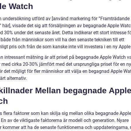
le Watch
en undersökning utförd av [använd markering för ”Framträdande
” här], visade det sig att försäljningen av begagnade Apple Wat
 30% under det senaste året. Detta indikerar ett stort intresse f
 både från människor som vill ha den senaste tekniken till ett
igt pris och från de som kanske inte vill investera i en ny Appl
n intressant mätning är att priset på begagnade Apple Watch va
 med cirka 20-30% jämfört med det ursprungliga priset för en ny
ör det möjligt för fler människor att välja en begagnad Apple W
ärt alternativ.
Skillnader Mellan begagnade Appl
ch
ns flera faktorer som kan skilja sig mellan olika begagnade Appl
 En av de viktigaste faktorerna är modell och generation. Nyare
r kommer att ha de senaste funktionerna och uppdateringarna,