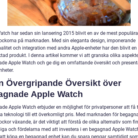
atch har sedan sin lansering 2015 blivit en av de mest populära
ockorna på marknaden. Med sin eleganta design, imponerande
alitet och integration med andra Apple-enheter har den blivit en
ktad produkt. I denna artikel kommer vi att granska olika aspekt
de Apple Watch och ge dig en omfattande översikt och present
nheter.
En Övergripande Översikt över
agnade Apple Watch
de Apple Watch erbjuder en möjlighet för privatpersoner att få t
na teknologi till ett överkomligt pris. Med marknaden för begagn
ckor växande, är det viktigt att förstå de olika alternativ som fi
gliga och fördelarna med att investera i en begagnad Apple Watc
tt köpa en begagnad enhet kan du spara pengar samtidigt som