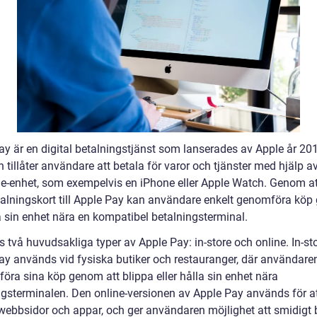
ay är en digital betalningstjänst som lanserades av Apple år 20
 tillåter användare att betala för varor och tjänster med hjälp a
le-enhet, som exempelvis en iPhone eller Apple Watch. Genom at
talningskort till Apple Pay kan användare enkelt genomföra kö
a sin enhet nära en kompatibel betalningsterminal.
s två huvudsakliga typer av Apple Pay: in-store och online. In-st
ay används vid fysiska butiker och restauranger, där användaren
föra sina köp genom att blippa eller hålla sin enhet nära
ngsterminalen. Den online-versionen av Apple Pay används för a
webbsidor och appar, och ger användaren möjlighet att smidigt 