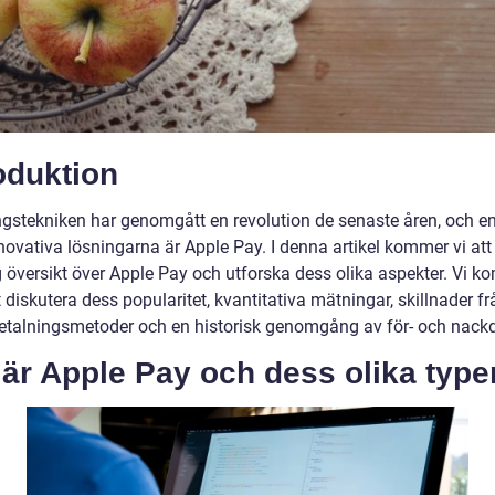
oduktion
ngstekniken har genomgått en revolution de senaste åren, och e
novativa lösningarna är Apple Pay. I denna artikel kommer vi att
g översikt över Apple Pay och utforska dess olika aspekter. Vi 
 diskutera dess popularitet, kvantitativa mätningar, skillnader fr
etalningsmetoder och en historisk genomgång av för- och nackd
är Apple Pay och dess olika type