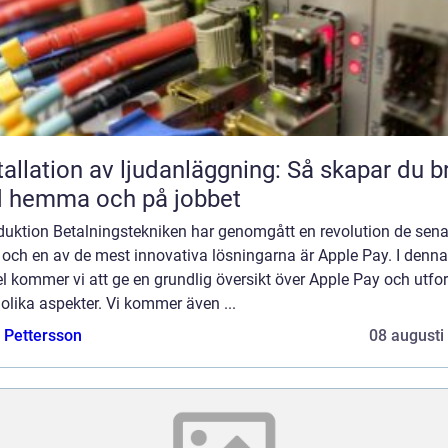
tallation av ljudanläggning: Så skapar du b
d hemma och på jobbet
oduktion Betalningstekniken har genomgått en revolution de sen
 och en av de mest innovativa lösningarna är Apple Pay. I denna
el kommer vi att ge en grundlig översikt över Apple Pay och utfo
olika aspekter. Vi kommer även ...
e Pettersson
08 augusti