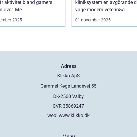
r aktivitet bland gamers
kliniksystem en avgörande d
n över. Me...
varje modern veterin&a...
ember 2025
01 november 2025
Adress
web:
www.klikko.dk
Menu