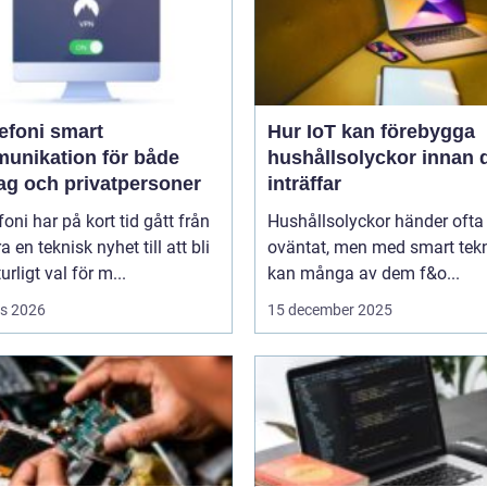
oni smart
Hur IoT kan förebygga
unikation för både
hushållsolyckor innan 
tag och privatpersoner
inträffar
efoni har på kort tid gått från
Hushållsolyckor händer ofta
a en teknisk nyhet till att bli
oväntat, men med smart tek
urligt val för m...
kan många av dem f&o...
s 2026
15 december 2025