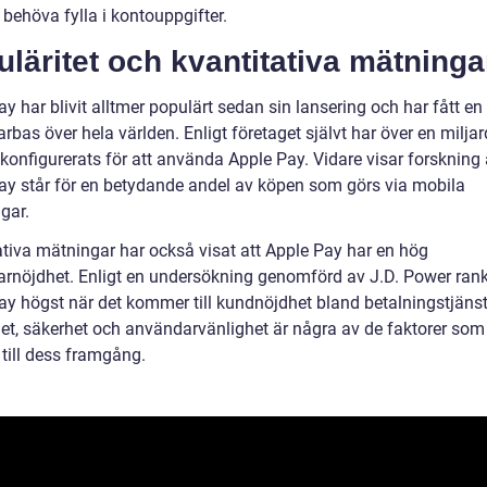
 behöva fylla i kontouppgifter.
läritet och kvantitativa mätninga
y har blivit alltmer populärt sedan sin lansering och har fått en 
bas över hela världen. Enligt företaget självt har över en miljar
konfigurerats för att använda Apple Pay. Vidare visar forskning 
ay står för en betydande andel av köpen som görs via mobila
gar.
ativa mätningar har också visat att Apple Pay har en hög
rnöjdhet. Enligt en undersökning genomförd av J.D. Power ran
ay högst när det kommer till kundnöjdhet bland betalningstjänst
et, säkerhet och användarvänlighet är några av de faktorer som
 till dess framgång.