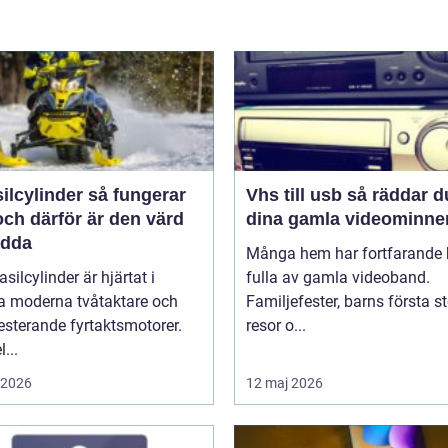
linder så fungerar
Vhs till usb så räddar du
ch därför är den värd
dina gamla videominne
ädda
Många hem har fortfarande h
asilcylinder är hjärtat i
fulla av gamla videoband.
 moderna tvåtaktare och
Familjefester, barns första st
sterande fyrtaktsmotorer.
resor o...
...
i 2026
12 maj 2026