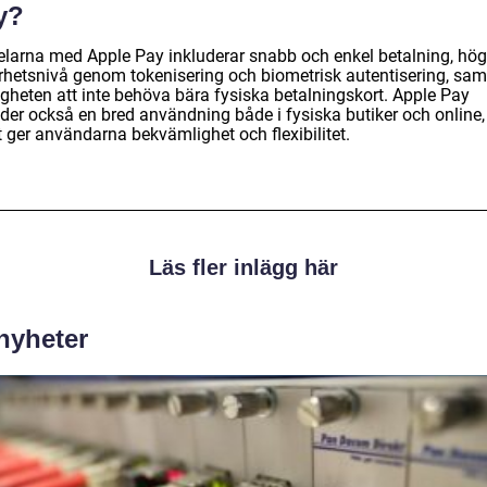
y?
elarna med Apple Pay inkluderar snabb och enkel betalning, hög
rhetsnivå genom tokenisering och biometrisk autentisering, sam
igheten att inte behöva bära fysiska betalningskort. Apple Pay
uder också en bred användning både i fysiska butiker och online,
t ger användarna bekvämlighet och flexibilitet.
Läs fler inlägg här
 nyheter