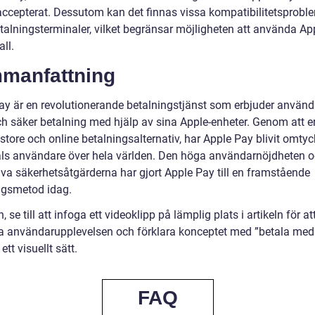
t accepterat. Dessutom kan det finnas vissa kompatibilitetsprob
etalningsterminaler, vilket begränsar möjligheten att använda Ap
all.
manfattning
ay är en revolutionerande betalningstjänst som erbjuder använd
ch säker betalning med hjälp av sina Apple-enheter. Genom att e
store och online betalningsalternativ, har Apple Pay blivit omtyc
als användare över hela världen. Den höga användarnöjdheten 
iva säkerhetsåtgärderna har gjort Apple Pay till en framstående
ngsmetod idag.
n, se till att infoga ett videoklipp på lämplig plats i artikeln för at
ra användarupplevelsen och förklara konceptet med ”betala med
ett visuellt sätt.
FAQ