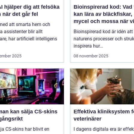
I hjälper dig att felsöka
Bioinspirerad kod: Vad 
 när det går fel
kan lära av bläckfiskar,
mycel och mossa när v
 med att smarta hem och
bygger nya system
a assistenter blir allt
Bioinspirerad kod är idén att
re, har artificiell intelligens
naturens processer och struk
inspirera hur...
ember 2025
08 november 2025
man kan sälja CS-skins
Effektiva kliniksystem f
gångsrikt
veterinärer
lja CS-skins har blivit en
I dagens digitala era är effek