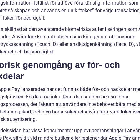
gsinformation. Istället för att överföra känslig information som
ret så skapas och används en unik ”token” för varje transaktion,
risken för bedrägeri.
n skillnad är den avancerade biometriska autentiseringen som 
juder. Användare kan autentisera sina köp genom att använda
trycksscanning (Touch ID) eller ansiktsigenkänning (Face ID), vi
äkerhet och bekvämlighet.
torisk genomgång av för- och
kdelar
pple Pay lanserades har det funnits både för- och nackdelar m
ngstjänsten. Fördelarna inkluderar den snabba och smidiga
ngsprocessen, det faktum att användare inte behöver bära med s
 betalningskort, och den höga säkerhetsnivån tack vare tokenise
sk autentisering.
delssidan har vissa konsumenter upplevt begränsningar i anvä
 Pay, särskilt vid mindre butiker eller regioner där Apple Pay än