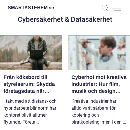
SMARTASTEHEM.
se
Cybersäkerhet & Datasäkerhet
Från köksbord till
Cyberhot mot kreativa
styrelserum: Skydda
industrier: Hur film,
företagsdata när
musik och design
kontoret är överallt
skyddar sina
I takt med att distans- och
Kreativa industrier har
immateriella
hybridarbete blir norm har
alltid varit sårbara för
rättigheter
kontoret blivit alltmer
kopiering och
flytande. Företa...
piratkopiering, men i den ...