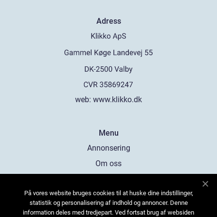
Adress
web:
www.klikko.dk
Menu
Annonsering
Om oss
Cookies
På vores website bruges cookies til at huske dine indstillinger,
Kontakta oss
statistik og personalisering af indhold og annoncer. Denne
Sitemap
information deles med tredjepart. Ved fortsat brug af websiden