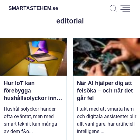
SMARTASTEHEM.
se
editorial
Hur IoT kan
När AI hjälper dig att
förebygga
felsöka – och när det
hushållsolyckor innan
går fel
de inträffar
Hushållsolyckor händer
I takt med att smarta hem
ofta oväntat, men med
och digitala assistenter blir
smart teknik kan många
allt vanligare, har artificiell
av dem f&o...
intelligens ...