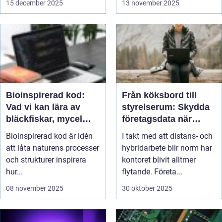
15 december 2025
13 november 2025
Bioinspirerad kod:
Från köksbord till
Vad vi kan lära av
styrelserum: Skydda
bläckfiskar, mycel
företagsdata när
och mossa när vi
kontoret är överallt
Bioinspirerad kod är idén
I takt med att distans- och
bygger nya system
att låta naturens processer
hybridarbete blir norm har
och strukturer inspirera
kontoret blivit alltmer
hur...
flytande. Företa...
08 november 2025
30 oktober 2025