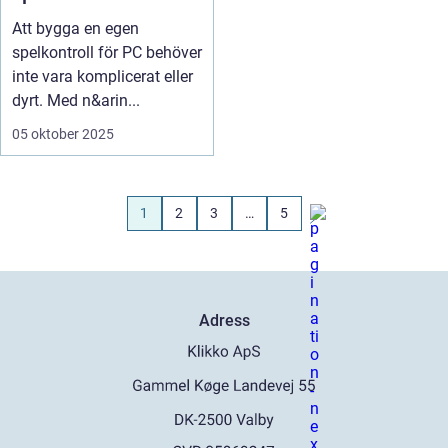
Att bygga en egen
spelkontroll för PC behöver
inte vara komplicerat eller
dyrt. Med n&arin...
05 oktober 2025
1
2
3
…
5
Adress