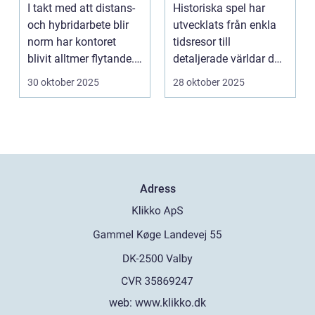
företagsdata när
någonsin kan
I takt med att distans-
Historiska spel har
kontoret är överallt
och hybridarbete blir
utvecklats från enkla
norm har kontoret
tidsresor till
blivit alltmer flytande.
detaljerade världar där
Företa...
spe...
30 oktober 2025
28 oktober 2025
Adress
web:
www.klikko.dk