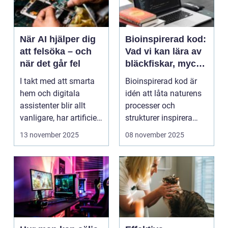
När AI hjälper dig
Bioinspirerad kod:
att felsöka – och
Vad vi kan lära av
när det går fel
bläckfiskar, mycel
och mossa när vi
I takt med att smarta
Bioinspirerad kod är
bygger nya system
hem och digitala
idén att låta naturens
assistenter blir allt
processer och
vanligare, har artificiell
strukturer inspirera
intelligens ...
hur...
13 november 2025
08 november 2025