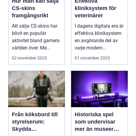
Hur man kan sälja
Effektiva
CS-skins
kliniksystem för
framgångsrikt
veterinärer
Att sälja CS-skins har
I dagens digitala era är
blivit en populär
effektiva kliniksystem
aktivitet bland gamers
en avgörande del av
världen över. Me...
varje modern
veterin&a...
02 november 2025
01 november 2025
Från köksbord till
Historiska spel
styrelserum:
som undervisar
Skydda
mer än museer