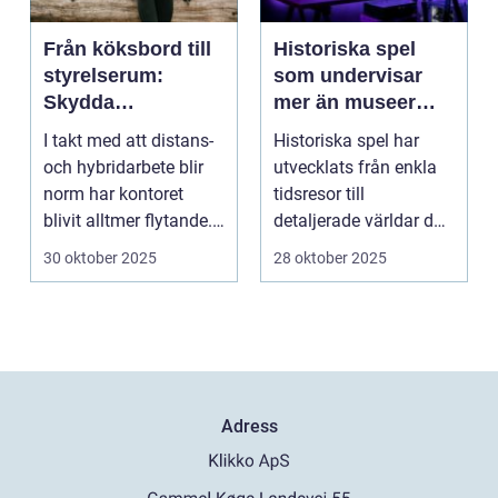
Från köksbord till
Historiska spel
styrelserum:
som undervisar
Skydda
mer än museer
företagsdata när
någonsin kan
I takt med att distans-
Historiska spel har
kontoret är överallt
och hybridarbete blir
utvecklats från enkla
norm har kontoret
tidsresor till
blivit alltmer flytande.
detaljerade världar där
Företa...
spe...
30 oktober 2025
28 oktober 2025
Adress