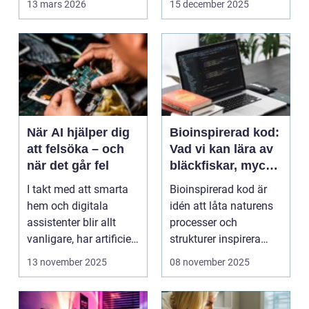
13 mars 2026
15 december 2025
När AI hjälper dig
Bioinspirerad kod:
att felsöka – och
Vad vi kan lära av
när det går fel
bläckfiskar, mycel
och mossa när vi
I takt med att smarta
Bioinspirerad kod är
bygger nya system
hem och digitala
idén att låta naturens
assistenter blir allt
processer och
vanligare, har artificiell
strukturer inspirera
intelligens ...
hur...
13 november 2025
08 november 2025