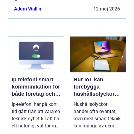
Adam Wallin
12 maj 2026
Ip telefoni smart
Hur IoT kan
kommunikation för
förebygga
både företag och
hushållsolyckor
privatpersoner
innan de inträffar
Ip-telefoni har på kort
Hushållsolyckor
tid gått från att vara en
händer ofta oväntat,
teknisk nyhet till att bli
men med smart teknik
ett naturligt val för m...
kan många av dem
f&o...