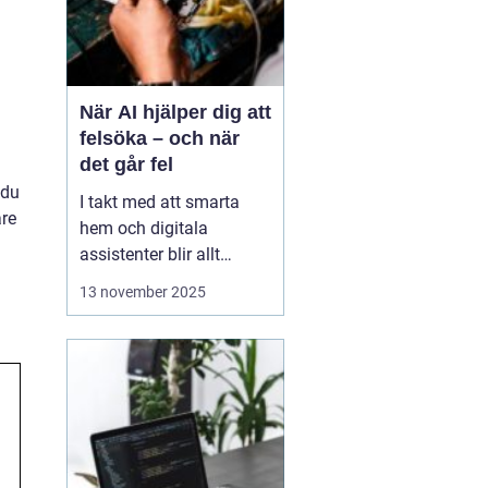
När AI hjälper dig att
felsöka – och när
det går fel
 du
I takt med att smarta
are
hem och digitala
assistenter blir allt
vanligare, har artificiell
13 november 2025
intelligens blivit en
naturlig del av vår
tekniska vardag. Vi
frågar AI om allt från
varför Wi-Fi:et plötsligt
kraschar till hur vi &a...