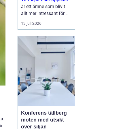
är ett ämne som blivit
allt mer intressant för
villaägare,
13 juli 2026
bostadsrättsföreningar
och mindre
fastighetsägare som vill
sänka sina
energikostnader och
samtidigt g...
Konferens tällberg
ka.
möten med utsikt
ör
över siljan