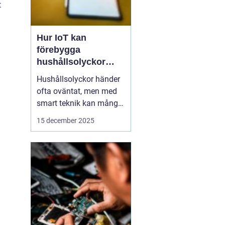
t
Hur IoT kan
förebygga
hushållsolyckor
innan de inträffar
Hushållsolyckor händer
ofta oväntat, men med
smart teknik kan många
av dem förebyggas
15 december 2025
innan de inträffar. IoT-
enheter, eller Internet of
Things, gör det möjligt
för hemmet att övervaka
och reagera p...