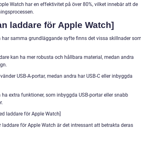
Apple Watch har en effektivitet på över 80%, vilket innebär att de
ningsprocessen.
an laddare för Apple Watch]
ch har samma grundläggande syfte finns det vissa skillnader so
ddare kan ha mer robusta och hållbara material, medan andra
ign.
använder USB-A-portar, medan andra har USB-C eller inbyggda
n ha extra funktioner, som inbyggda USB-portar eller snabb
r.
med laddare för Apple Watch]
ör laddare för Apple Watch är det intressant att betrakta deras