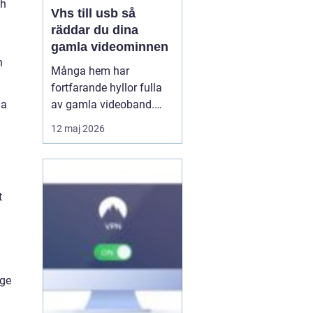
ch
Vhs till usb så
räddar du dina
gamla videominnen
n
Många hem har
fortfarande hyllor fulla
da
av gamla videoband.
Familjefester, barns
12 maj 2026
första steg, resor och
högtider allt ligger kvar
]
på ett skört magnetband
som sakta bryts ner.
t
Samtidigt försvinner
fungerande videospelare
från marknaden. För den
som vi...
 ge