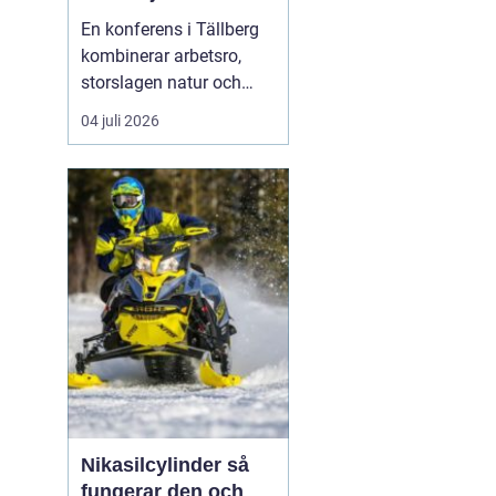
En konferens i Tällberg
kombinerar arbetsro,
storslagen natur och
genuin dalakultur. Här
04 juli 2026
möts grupper som vill ha
mer än bara en
standardlokal med
projektor och block.
Läget vid Siljan, de
klassiska trähusen och
den stilla bymiljön
skapar en inramnin...
Nikasilcylinder så
fungerar den och