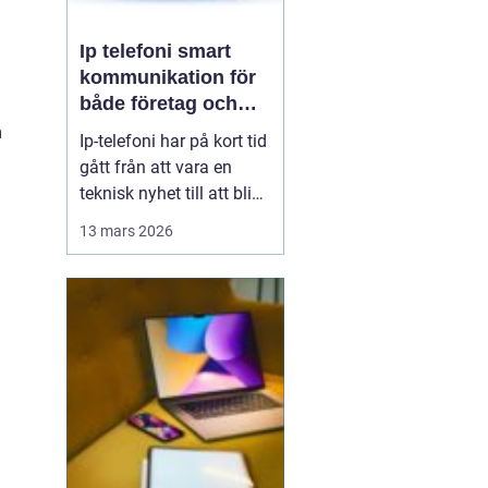
Ip telefoni smart
kommunikation för
både företag och
privatpersoner
m
Ip-telefoni har på kort tid
gått från att vara en
teknisk nyhet till att bli
ett naturligt val för
13 mars 2026
många företag och hem.
När kopparnätet stängs
ner och mobilen tar över
vår vardag behövs
flexibla lösningar som
kombinerar klassisk
telefoni med modern...