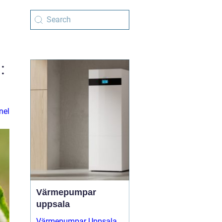
:
nel
Värmepumpar
uppsala
Värmepumpar Uppsala