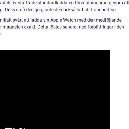
le Watch överträffade standardladdaren förväntningarna genom at
g. Dess små design gjorde den också lätt att transportera.
nitialt svårt att ladda sin Apple Watch med den medföljande
n magneten exakt. Detta löstes senare med förbättringar i den
n.