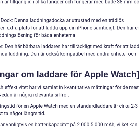
en är tillgänglig i olika längder och fungerar med både 38 mm o
g Dock: Denna laddningsdocka är utrustad med en trådlös
en extra plats för att ladda upp din iPhone samtidigt. Den har e
ddningslösning för båda enheterna.
 Den här bärbara laddaren har tillräckligt med kraft för att lad
enda laddning. Den är också kompatibel med andra enheter och
ingar om laddare för Apple Watch
h effektivitet har vi samlat in kvantitativa mätningar för de mes
edan är några relevanta siffror:
ingstid för en Apple Watch med en standardladdare är cirka 2-3
 ta något längre tid.
har vanligtvis en batterikapacitet på 2 000-5 000 mAh, vilket kan