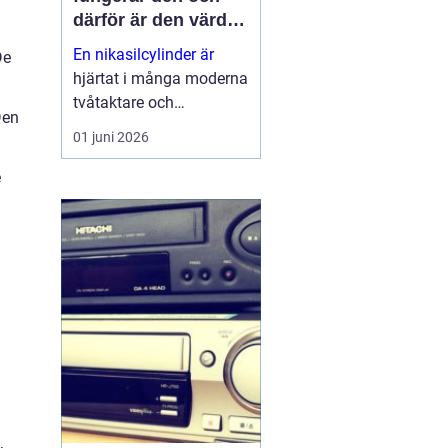
därför är den värd
att rädda
En nikasilcylinder är
De
hjärtat i många moderna
tvåtaktare och
Den
högpresterande
01 juni 2026
fyrtaktsmotorer. När
beläggningen skadas
e
förlorar motorn både
kraft och livslängd.
Samtidigt går många
cylindrar att rädda till en
b...