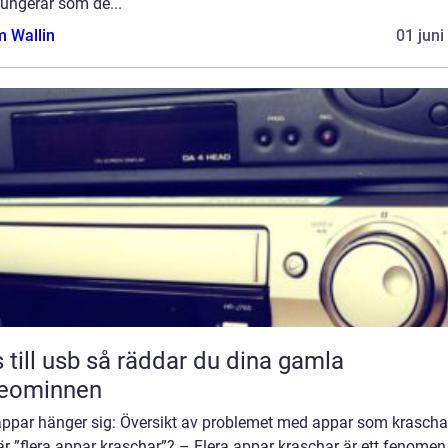
fungerar som de...
 Wallin
01 juni
sb så räddar du dina gamla
deominnen
appar hänger sig: Översikt av problemet med appar som krascha
r ”flera appar kraschar”? – Flera appar kraschar är ett fenomen