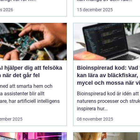
s 2026
15 december 2025
I hjälper dig att felsöka
Bioinspirerad kod: Vad 
 när det går fel
kan lära av bläckfiskar,
mycel och mossa när v
 med att smarta hem och
bygger nya system
a assistenter blir allt
Bioinspirerad kod är idén att
re, har artificiell intelligens
naturens processer och struk
inspirera hur...
ember 2025
08 november 2025