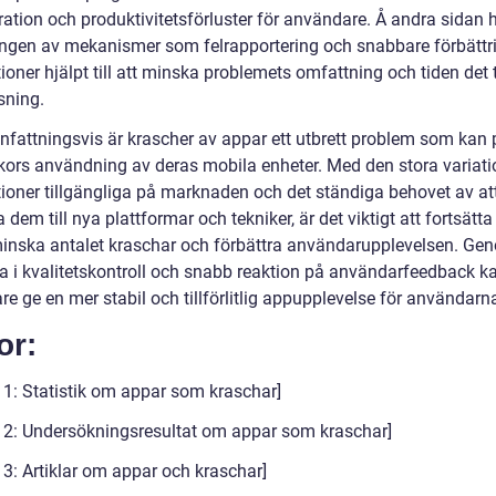
stration och produktivitetsförluster för användare. Å andra sidan 
ingen av mekanismer som felrapportering och snabbare förbättr
ioner hjälpt till att minska problemets omfattning och tiden det t
sning.
attningsvis är krascher av appar ett utbrett problem som kan
ors användning av deras mobila enheter. Med den stora variat
tioner tillgängliga på marknaden och det ständiga behovet av at
dem till nya plattformar och tekniker, är det viktigt att fortsätta
minska antalet kraschar och förbättra användarupplevelsen. Ge
ra i kvalitetskontroll och snabb reaktion på användarfeedback k
re ge en mer stabil och tillförlitlig appupplevelse för användarn
or:
a 1: Statistik om appar som kraschar]
a 2: Undersökningsresultat om appar som kraschar]
 3: Artiklar om appar och kraschar]