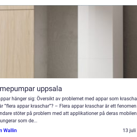
rmepumpar uppsala
appar hänger sig: Översikt av problemet med appar som krascha
r ”flera appar kraschar”? – Flera appar kraschar är ett fenomen
ndare stöter på problem med att applikationer på deras mobilen
fungerar som de...
 Wallin
13 jul