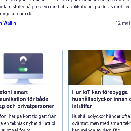
ndare stöter på problem med att applikationer på deras mobilen
fungerar som de...
 Wallin
12 maj
oni smart
Hur IoT kan förebygga
unikation för både
hushållsolyckor innan 
tag och privatpersoner
inträffar
efoni har på kort tid gått från
Hushållsolyckor händer ofta
a en teknisk nyhet till att bli
oväntat, men med smart tek
urligt val för m...
kan många av dem f&o...