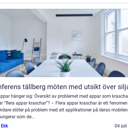
Konferens tällberg möten med utsikt över si
appar hänger sig: Översikt av problemet med appar som krascha
r ”flera appar kraschar”? – Flera appar kraschar är ett fenomen
ndare stöter på problem med att applikationer på deras mobilen
fungerar som de...
 Ekk
04 jul