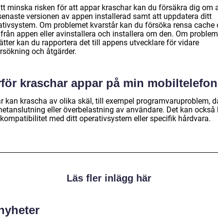
tt minska risken för att appar kraschar kan du försäkra dig om a
senaste versionen av appen installerad samt att uppdatera ditt
ativsystem. Om problemet kvarstår kan du försöka rensa cache
 från appen eller avinstallera och installera om den. Om problem
ätter kan du rapportera det till appens utvecklare för vidare
rsökning och åtgärder.
rför kraschar appar på min mobiltelefo
r kan krascha av olika skäl, till exempel programvaruproblem, d
rnetanslutning eller överbelastning av användare. Det kan också
kompatibilitet med ditt operativsystem eller specifik hårdvara.
Läs fler inlägg här
 nyheter