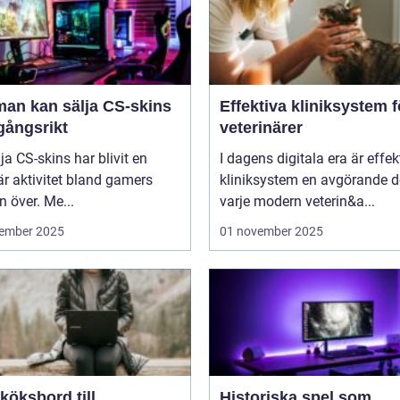
man kan sälja CS-skins
Effektiva kliniksystem f
gångsrikt
veterinärer
lja CS-skins har blivit en
I dagens digitala era är effek
r aktivitet bland gamers
kliniksystem en avgörande d
n över. Me...
varje modern veterin&a...
ember 2025
01 november 2025
köksbord till
Historiska spel som