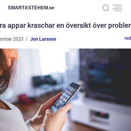
SMARTASTEHEM.
se
ra appar kraschar en översikt över probl
red
ember 2023
Jon Larsson