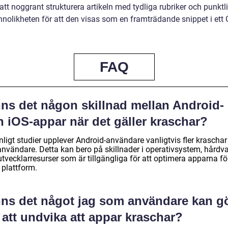
t noggrant strukturera artikeln med tydliga rubriker och punktli
nnolikheten för att den visas som en framträdande snippet i ett 
FAQ
nns det någon skillnad mellan Android-
 iOS-appar när det gäller kraschar?
nligt studier upplever Android-användare vanligtvis fler kraschar
användare. Detta kan bero på skillnader i operativsystem, hårdv
tvecklarresurser som är tillgängliga för att optimera apparna fö
 plattform.
nns det något jag som användare kan g
 att undvika att appar kraschar?