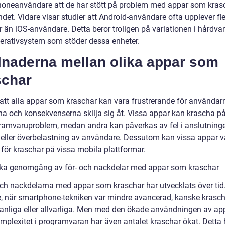
oneanvändare att de har stött på problem med appar som kras
det. Vidare visar studier att Android-användare ofta upplever fle
r än iOS-användare. Detta beror troligen på variationen i hårdva
perativsystem som stöder dessa enheter.
llnaderna mellan olika appar som
schar
 att alla appar som kraschar kan vara frustrerande för användar
na och konsekvenserna skilja sig åt. Vissa appar kan krascha p
ramvaruproblem, medan andra kan påverkas av fel i anslutningen
t eller överbelastning av användare. Dessutom kan vissa appar 
 för kraschar på vissa mobila plattformar.
ska genomgång av för- och nackdelar med appar som kraschar
och nackdelarna med appar som kraschar har utvecklats över tid
e, när smartphone-tekniken var mindre avancerad, kanske krasch
vanliga eller allvarliga. Men med den ökade användningen av ap
mplexitet i programvaran har även antalet kraschar ökat. Detta h