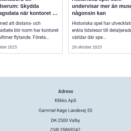
elserum: Skydda
undervisar mer än mus
agsdata när kontoret är
någonsin kan
llt
 med att distans- och
Historiska spel har utvecklat
arbete blir norm har kontoret
enkla tidsresor till detaljerad
alltmer flytande. Företa...
världar där spe...
ober 2025
28 oktober 2025
Adress