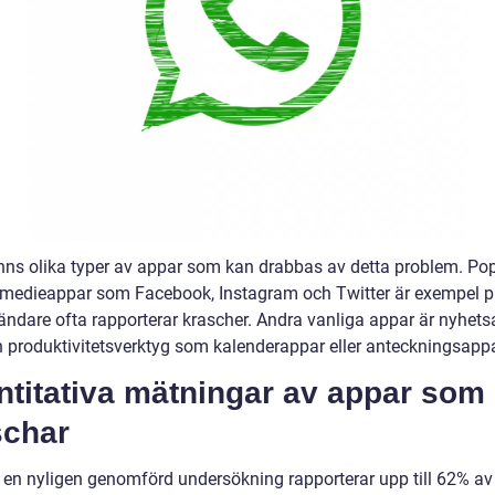
inns olika typer av appar som kan drabbas av detta problem. Po
 medieappar som Facebook, Instagram och Twitter är exempel 
ändare ofta rapporterar krascher. Andra vanliga appar är nyhets
h produktivitetsverktyg som kalenderappar eller anteckningsappa
ntitativa mätningar av appar som
schar
t en nyligen genomförd undersökning rapporterar upp till 62% av