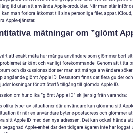
 lång tid utan att använda Apple-produkter. När man står inför d
kan man förlora åtkomst till sina personliga filer, appar, iCloud
a Apple-tjänster.
ntitativa mätningar om ”glömt Ap
svårt att exakt mäta hur många användare som glömmer bort sit
 problemet är känt och vanligt förekommande. Genom att titta p
forum och diskussionssidor ser man att många användare söker
lp angående glömt Apple ID. Dessutom finns det flera guider oc
uder lösningar för att återfå tillgång till glömda Apple ID.
ssion om hur olika ”glömt Apple ID” skiljer sig från varandra:
s olika typer av situationer där användare kan glömma sitt Apple
situation är när en användare byter e-postadress och glömmer at
ra sitt Apple ID med den nya adressen. Det kan också hända at
n begagnad Apple-enhet där den tidigare ägaren inte har loggat u