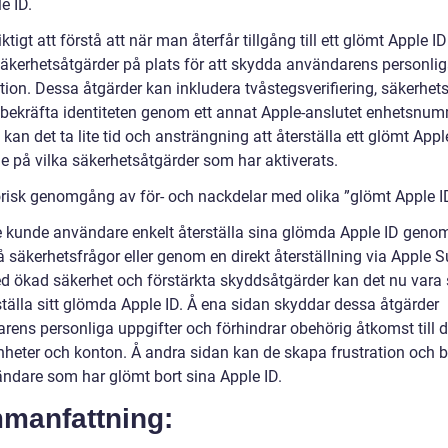
le ID.
iktigt att förstå att när man återfår tillgång till ett glömt Apple I
säkerhetsåtgärder på plats för att skydda användarens personli
tion. Dessa åtgärder kan inkludera tvåstegsverifiering, säkerhet
tt bekräfta identiteten genom ett annat Apple-anslutet enhetsnum
kan det ta lite tid och ansträngning att återställa ett glömt Appl
e på vilka säkerhetsåtgärder som har aktiverats.
orisk genomgång av för- och nackdelar med olika ”glömt Apple I
e kunde användare enkelt återställa sina glömda Apple ID genom
 säkerhetsfrågor eller genom en direkt återställning via Apple S
 ökad säkerhet och förstärkta skyddsåtgärder kan det nu vara 
ställa sitt glömda Apple ID. Å ena sidan skyddar dessa åtgärder
rens personliga uppgifter och förhindrar obehörig åtkomst till 
nheter och konton. Å andra sidan kan de skapa frustration och 
ändare som har glömt bort sina Apple ID.
manfattning: