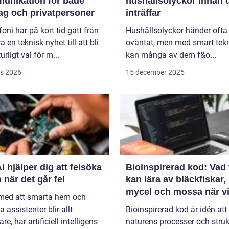
unikation för både
hushållsolyckor innan 
tag och privatpersoner
inträffar
efoni har på kort tid gått från
Hushållsolyckor händer ofta
a en teknisk nyhet till att bli
oväntat, men med smart tek
urligt val för m...
kan många av dem f&o...
s 2026
15 december 2025
I hjälper dig att felsöka
Bioinspirerad kod: Vad 
 när det går fel
kan lära av bläckfiskar,
mycel och mossa när v
 med att smarta hem och
bygger nya system
a assistenter blir allt
Bioinspirerad kod är idén att
re, har artificiell intelligens
naturens processer och struk