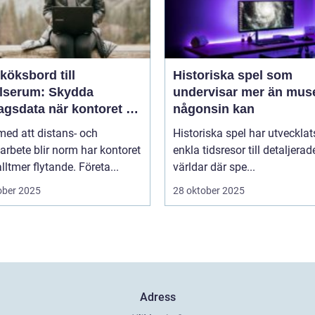
köksbord till
Historiska spel som
elserum: Skydda
undervisar mer än mus
agsdata när kontoret är
någonsin kan
llt
 med att distans- och
Historiska spel har utvecklat
arbete blir norm har kontoret
enkla tidsresor till detaljerad
alltmer flytande. Företa...
världar där spe...
ober 2025
28 oktober 2025
Adress