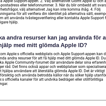
a Apple Support-appen. 2. Välj alternativet Glömt Apple ID och 
e-postadress eller telefonnummer. 3. När du blir ombedd att svar
hetsfrågor, välj alternativet Jag kan inte komma ihåg. 4. Följ
ningarna för att verifiera din identitet på alternativa sätt, exemp
m att använda tvåstegsverifiering eller kontakta Apple Support 
ligare hjälp.
ka andra resurser kan jag använda för a
 hjälp med mitt glömda Apple ID?
tom Apple:s officiella webbplats och Apple Support-appen kan 
nda andra resurser för att få hjälp med ditt glömda Apple ID. D
ka Apple Community-forumet där användare delar sina erfarenh
ger råd. Det finns också appar och webbplatser som specialisera
t hjälpa användare att återställa glömda Apple ID. Det är viktigt 
 försiktig och använda betrodda källor när du söker hjälp utanfö
:s officiella kanaler för att undvika bedrägeri eller otillförlitliga
ngar.