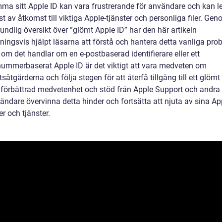
ma sitt Apple ID kan vara frustrerande för användare och kan led
st av åtkomst till viktiga Apple-tjänster och personliga filer. Gen
undlig översikt över ”glömt Apple ID” har den här artikeln
ningsvis hjälpt läsarna att förstå och hantera detta vanliga pro
om det handlar om en e-postbaserad identifierare eller ett
nummerbaserat Apple ID är det viktigt att vara medveten om
såtgärderna och följa stegen för att återfå tillgång till ett glömt
 förbättrad medvetenhet och stöd från Apple Support och andra 
ändare övervinna detta hinder och fortsätta att njuta av sina Ap
r och tjänster.