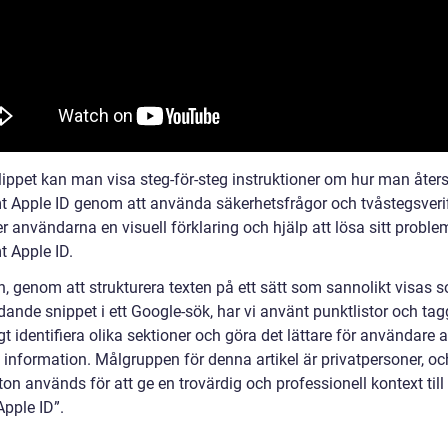
lippet kan man visa steg-för-steg instruktioner om hur man åters
mt Apple ID genom att använda säkerhetsfrågor och tvåstegsverif
r användarna en visuell förklaring och hjälp att lösa sitt probl
t Apple ID.
n, genom att strukturera texten på ett sätt som sannolikt visas 
ande snippet i ett Google-sök, har vi använt punktlistor och tag
igt identifiera olika sektioner och göra det lättare för användare a
 information. Målgruppen för denna artikel är privatpersoner, oc
ton används för att ge en trovärdig och professionell kontext til
Apple ID”.