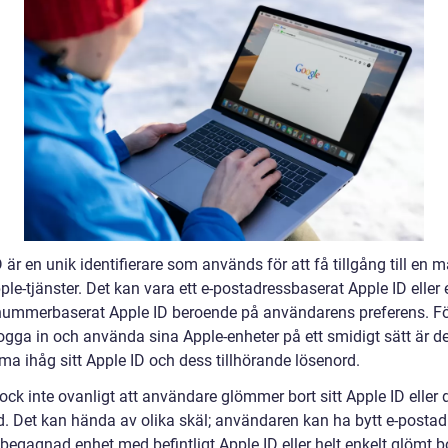
 är en unik identifierare som används för att få tillgång till en 
ple-tjänster. Det kan vara ett e-postadressbaserat Apple ID eller 
nummerbaserat Apple ID beroende på användarens preferens. Fö
gga in och använda sina Apple-enheter på ett smidigt sätt är det
ma ihåg sitt Apple ID och dess tillhörande lösenord.
ock inte ovanligt att användare glömmer bort sitt Apple ID eller 
d. Det kan hända av olika skäl; användaren kan ha bytt e-postad
begagnad enhet med befintligt Apple ID eller helt enkelt glömt b