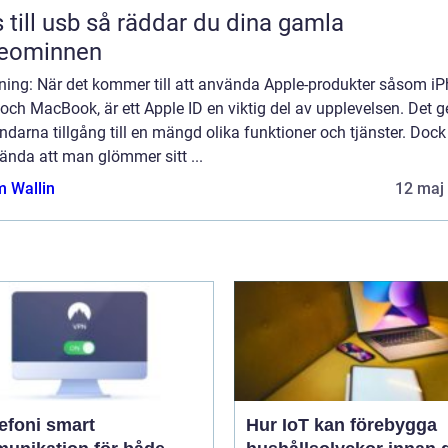
sb så räddar du dina gamla
deominnen
dning: När det kommer till att använda Apple-produkter såsom iP
och MacBook, är ett Apple ID en viktig del av upplevelsen. Det g
darna tillgång till en mängd olika funktioner och tjänster. Dock
ända att man glömmer sitt ...
 Wallin
12 maj
oni smart
Hur IoT kan förebygga