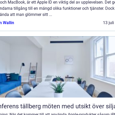
och MacBook, är ett Apple ID en viktig del av upplevelsen. Det g
darna tillgång till en mängd olika funktioner och tjänster. Dock
ända att man glömmer sitt ...
 Wallin
13 jul
Konferens tällberg möten med utsikt över si
dning: När det kommer till att använda Apple-produkter såsom iP