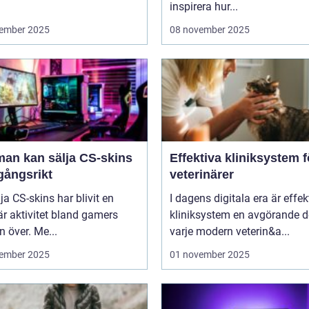
inspirera hur...
ember 2025
08 november 2025
man kan sälja CS-skins
Effektiva kliniksystem f
gångsrikt
veterinärer
lja CS-skins har blivit en
I dagens digitala era är effek
r aktivitet bland gamers
kliniksystem en avgörande d
n över. Me...
varje modern veterin&a...
ember 2025
01 november 2025