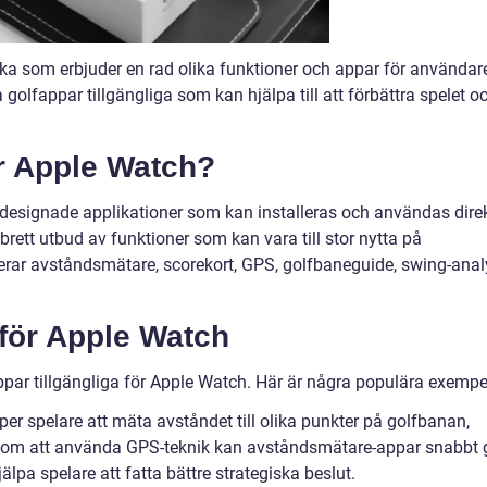
a som erbjuder en rad olika funktioner och appar för användar
a golfappar tillgängliga som kan hjälpa till att förbättra spelet o
ör Apple Watch?
ldesignade applikationer som kan installeras och användas dire
brett utbud av funktioner som kan vara till stor nytta på
erar avståndsmätare, scorekort, GPS, golfbaneguide, swing-anal
 för Apple Watch
ppar tillgängliga för Apple Watch. Här är några populära exempe
er spelare att mäta avståndet till olika punkter på golfbanan,
Genom att använda GPS-teknik kan avståndsmätare-appar snabbt 
lpa spelare att fatta bättre strategiska beslut.