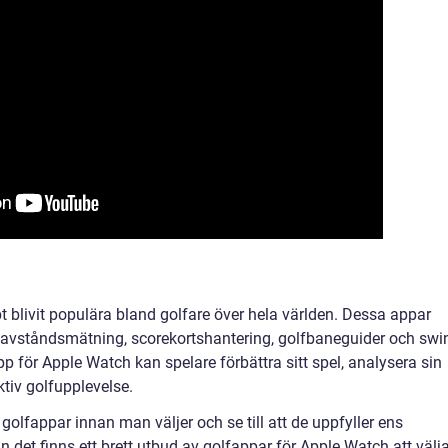
 blivit populära bland golfare över hela världen. Dessa appar
avståndsmätning, scorekortshantering, golfbaneguider och swi
 för Apple Watch kan spelare förbättra sitt spel, analysera sin
ktiv golfupplevelse.
 golfappar innan man väljer och se till att de uppfyller ens
det finns ett brett utbud av golfappar för Apple Watch att välj