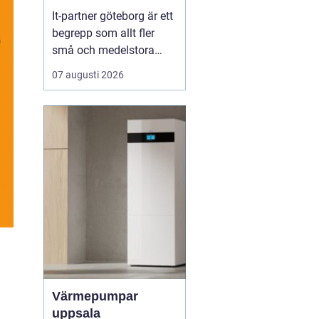
It-partner göteborg är ett
begrepp som allt fler
små och medelstora
företag söker efter när
07 augusti 2026
de behöver trygga,
smidiga och långsiktiga
lösningar för sin
teknikvardag. Många
företag har vuxit snabbt,
har spridda system och
beroende av
molntjänster, me...
Värmepumpar
uppsala