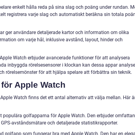
spelare enkelt hålla reda på sina slag och poäng under rundan. 
elt registrera varje slag och automatiskt beräkna sin totala poä
ar ger användare detaljerade kartor och information om olika
mation om varje hål, inklusive avstånd, layout, hinder och
 Apple Watch erbjuder avancerade funktioner för att analysera
da inbyggda rörelsesensorer i klockan kan dessa appar analys
h rörelsemönster för att hjälpa spelare att förbättra sin teknik.
 för Apple Watch
Apple Watch finns det ett antal alternativ att välja mellan. Här ä
est populära golfapparna för Apple Watch. Den erbjuder omfatta
, GPS-avståndsmätare och detaljerade statistikrapporter.
nd golfapp som fungerar bra med Apple Watch. Den har en eleg