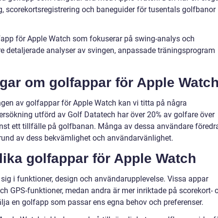
 scorekortsregistrering och baneguider för tusentals golfbanor
fapp för Apple Watch som fokuserar på swing-analys och
re detaljerade analyser av svingen, anpassade träningsprogram
ngar om golfappar för Apple Watc
ngen av golfappar för Apple Watch kan vi titta på några
dersökning utförd av Golf Datatech har över 20% av golfare över
nst ett tillfälle på golfbanan. Många av dessa användare föredr
rund av dess bekvämlighet och användarvänlighet.
lika golfappar för Apple Watch
 sig i funktioner, design och användarupplevelse. Vissa appar
h GPS-funktioner, medan andra är mer inriktade på scorekort- 
t välja en golfapp som passar ens egna behov och preferenser.