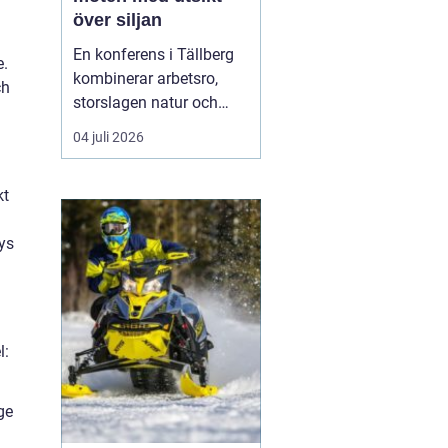
över siljan
En konferens i Tällberg
e.
kombinerar arbetsro,
ch
storslagen natur och
genuin dalakultur. Här
04 juli 2026
möts grupper som vill ha
mer än bara en
kt
standardlokal med
projektor och block.
ys
Läget vid Siljan, de
klassiska trähusen och
den stilla bymiljön
skapar en inramnin...
l:
ge