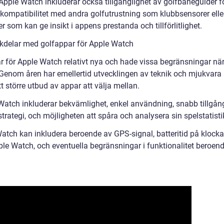
 Apple Watch inkluderar också tillgänglighet av golfbaneguider f
kompatibilitet med andra golfutrustning som klubbsensorer elle
som kan ge insikt i appens prestanda och tillförlitlighet.
kdelar med golfappar för Apple Watch
r för Apple Watch relativt nya och hade vissa begränsningar nä
 Genom åren har emellertid utvecklingen av teknik och mjukvara
ett större utbud av appar att välja mellan.
Watch inkluderar bekvämlighet, enkel användning, snabb tillgån
lstrategi, och möjligheten att spåra och analysera sin spelstatisti
tch kan inkludera beroende av GPS-signal, batteritid på klocka
le Watch, och eventuella begränsningar i funktionalitet beroen