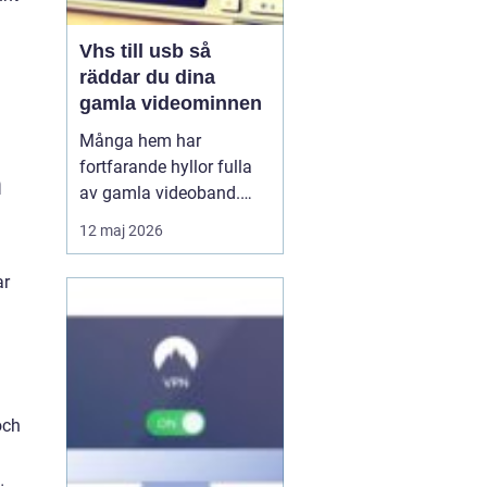
Vhs till usb så
räddar du dina
gamla videominnen
Många hem har
fortfarande hyllor fulla
h
av gamla videoband.
Familjefester, barns
12 maj 2026
första steg, resor och
högtider allt ligger kvar
ar
på ett skört magnetband
som sakta bryts ner.
Samtidigt försvinner
fungerande videospelare
från marknaden. För den
och
som vi...