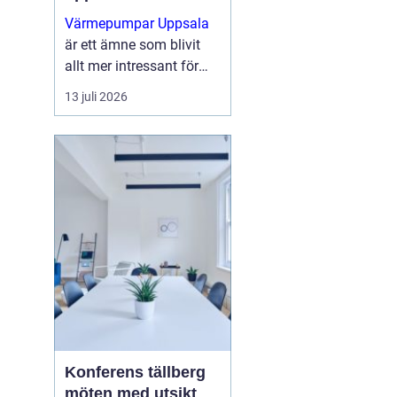
Värmepumpar Uppsala
är ett ämne som blivit
allt mer intressant för
villaägare,
13 juli 2026
bostadsrättsföreningar
och mindre
fastighetsägare som vill
sänka sina
energikostnader och
samtidigt g...
Konferens tällberg
möten med utsikt