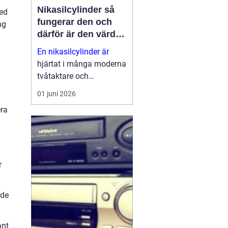
Nikasilcylinder så
Med
fungerar den och
ng
därför är den värd
att rädda
En nikasilcylinder är
hjärtat i många moderna
tvåtaktare och
högpresterande
01 juni 2026
fyrtaktsmotorer. När
era
beläggningen skadas
förlorar motorn både
kraft och livslängd.
Samtidigt går många
cylindrar att rädda till en
r
b...
nde
ant