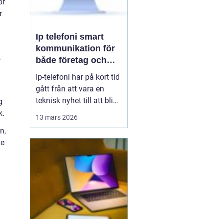
ör
r
Ip telefoni smart
kommunikation för
både företag och
r
privatpersoner
Ip-telefoni har på kort tid
gått från att vara en
teknisk nyhet till att bli
g
ett naturligt val för
k.
13 mars 2026
många företag och hem.
n,
När kopparnätet stängs
de
ner och mobilen tar över
vår vardag behövs
flexibla lösningar som
kombinerar klassisk
telefoni med modern...