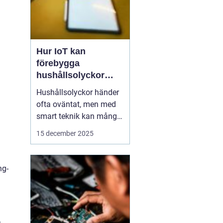
Hur IoT kan
förebygga
hushållsolyckor
innan de inträffar
Hushållsolyckor händer
ofta oväntat, men med
smart teknik kan många
av dem förebyggas
15 december 2025
innan de inträffar. IoT-
enheter, eller Internet of
Things, gör det möjligt
ng-
för hemmet att övervaka
och reagera p...
a