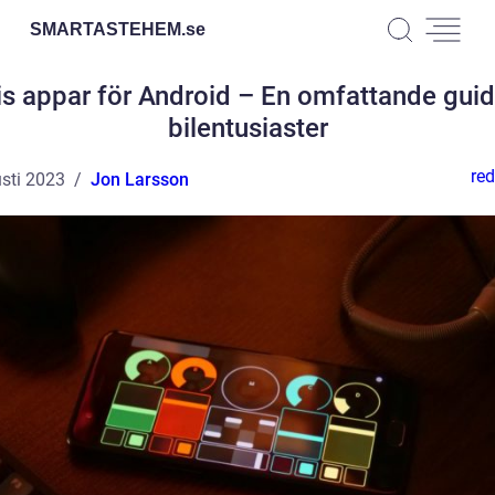
SMARTASTEHEM.
se
is appar för Android – En omfattande guid
bilentusiaster
red
sti 2023
Jon Larsson