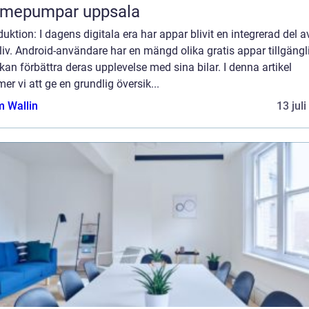
rmepumpar uppsala
duktion: I dagens digitala era har appar blivit en integrerad del a
liv. Android-användare har en mängd olika gratis appar tillgängl
an förbättra deras upplevelse med sina bilar. I denna artikel
r vi att ge en grundlig översik...
 Wallin
13 jul