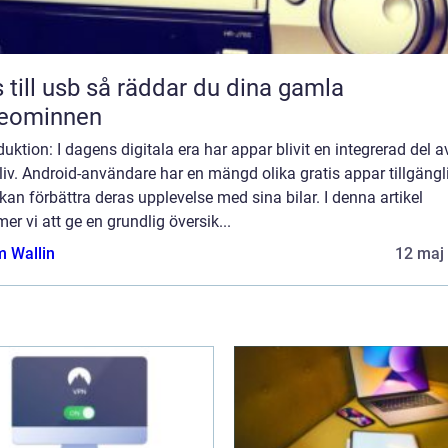
sb så räddar du dina gamla
deominnen
duktion: I dagens digitala era har appar blivit en integrerad del a
liv. Android-användare har en mängd olika gratis appar tillgängl
an förbättra deras upplevelse med sina bilar. I denna artikel
r vi att ge en grundlig översik...
 Wallin
12 maj