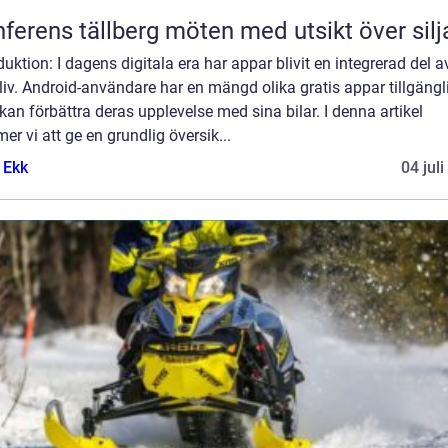
Konferens tällberg möten med utsikt över si
duktion: I dagens digitala era har appar blivit en integrerad del a
liv. Android-användare har en mängd olika gratis appar tillgängl
an förbättra deras upplevelse med sina bilar. I denna artikel
r vi att ge en grundlig översik...
 Ekk
04 jul