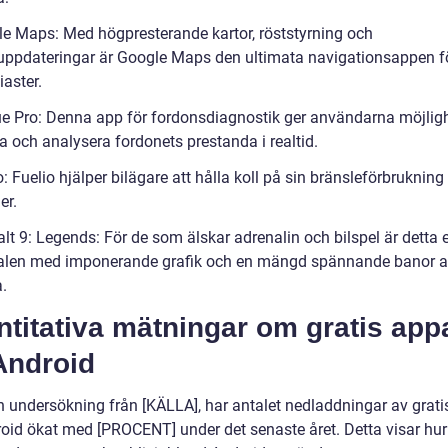
le Maps: Med högpresterande kartor, röststyrning och
suppdateringar är Google Maps den ultimata navigationsappen f
iaster.
ue Pro: Denna app för fordonsdiagnostik ger användarna möjligh
a och analysera fordonets prestanda i realtid.
o: Fuelio hjälper bilägare att hålla koll på sin bränsleförbrukning
er.
lt 9: Legends: För de som älskar adrenalin och bilspel är detta e
alen med imponerande grafik och en mängd spännande banor a
.
titativa mätningar om gratis app
Android
en undersökning från [KÄLLA], har antalet nedladdningar av grati
roid ökat med [PROCENT] under det senaste året. Detta visar hur