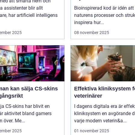
 med att smarta hem och
bygger nya system
a assistenter blir allt
Bioinspirerad kod är idén att
re, har artificiell intelligens
naturens processer och struk
inspirera hur...
ember 2025
08 november 2025
man kan sälja CS-skins
Effektiva kliniksystem f
gångsrikt
veterinärer
lja CS-skins har blivit en
I dagens digitala era är effek
r aktivitet bland gamers
kliniksystem en avgörande d
n över. Me...
varje modern veterin&a...
ember 2025
01 november 2025