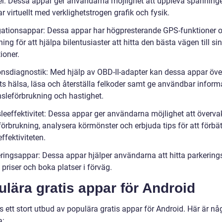
pel: Dessa appar ger användarna möjlighet att uppleva spänninge
ar virtuellt med verklighetstrogen grafik och fysik.
gationsappar: Dessa appar har högpresterande GPS-funktioner 
ning för att hjälpa bilentusiaster att hitta den bästa vägen till si
ioner.
onsdiagnostik: Med hjälp av OBD-II-adapter kan dessa appar öv
ts hälsa, läsa och återställa felkoder samt ge användbar inform
sleförbrukning och hastighet.
sleeffektivitet: Dessa appar ger användarna möjlighet att överva
örbrukning, analysera körmönster och erbjuda tips för att förbät
ffektiviteten.
eringsappar: Dessa appar hjälper användarna att hitta parkerings
priser och boka platser i förväg.
lära gratis appar för Android
s ett stort utbud av populära gratis appar för Android. Här är nå
a: