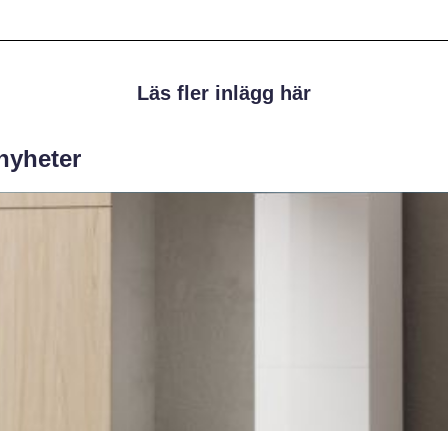
Läs fler inlägg här
 nyheter