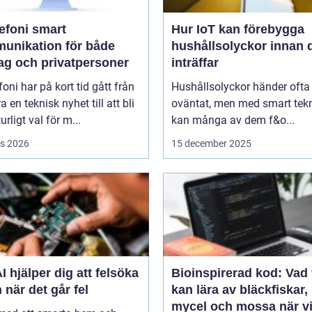
oni smart
Hur IoT kan förebygga
unikation för både
hushållsolyckor innan 
tag och privatpersoner
inträffar
efoni har på kort tid gått från
Hushållsolyckor händer ofta
a en teknisk nyhet till att bli
oväntat, men med smart tek
urligt val för m...
kan många av dem f&o...
s 2026
15 december 2025
I hjälper dig att felsöka
Bioinspirerad kod: Vad 
 när det går fel
kan lära av bläckfiskar,
mycel och mossa när v