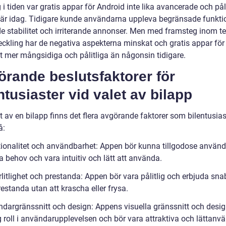
i tiden var gratis appar för Android inte lika avancerade och pål
är idag. Tidigare kunde användarna uppleva begränsade funktio
de stabilitet och irriterande annonser. Men med framsteg inom t
eckling har de negativa aspekterna minskat och gratis appar för
it mer mångsidiga och pålitliga än någonsin tidigare.
rande beslutsfaktorer för
ntusiaster vid valet av bilapp
t av en bilapp finns det flera avgörande faktorer som bilentusias
å:
tionalitet och användbarhet: Appen bör kunna tillgodose använ
a behov och vara intuitiv och lätt att använda.
örlitlighet och prestanda: Appen bör vara pålitlig och erbjuda sn
restanda utan att krascha eller frysa.
ndargränssnitt och design: Appens visuella gränssnitt och desig
g roll i användarupplevelsen och bör vara attraktiva och lättanv