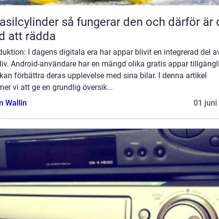
inder så fungerar den och därför är den
d att rädda
duktion: I dagens digitala era har appar blivit en integrerad del a
liv. Android-användare har en mängd olika gratis appar tillgängl
an förbättra deras upplevelse med sina bilar. I denna artikel
r vi att ge en grundlig översik...
 Wallin
01 juni