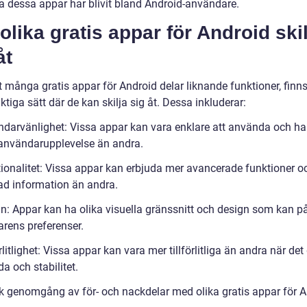
a dessa appar har blivit bland Android-användare.
olika gratis appar för Android skil
åt
t många gratis appar för Android delar liknande funktioner, finns
ktiga sätt där de kan skilja sig åt. Dessa inkluderar:
ndarvänlighet: Vissa appar kan vara enklare att använda och ha
v användarupplevelse än andra.
tionalitet: Vissa appar kan erbjuda mer avancerade funktioner o
rad information än andra.
gn: Appar kan ha olika visuella gränssnitt och design som kan p
rens preferenser.
örlitlighet: Vissa appar kan vara mer tillförlitliga än andra när det 
a och stabilitet.
sk genomgång av för- och nackdelar med olika gratis appar för 