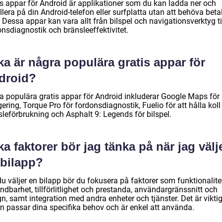
is appar för Android är applikationer som du kan ladda ner och
llera på din Android-telefon eller surfplatta utan att behöva beta
Dessa appar kan vara allt från bilspel och navigationsverktyg ti
nsdiagnostik och bränsleeffektivitet.
ka är några populära gratis appar för
droid?
a populära gratis appar för Android inkluderar Google Maps för
ering, Torque Pro för fordonsdiagnostik, Fuelio för att hålla koll
sleförbrukning och Asphalt 9: Legends för bilspel.
ka faktorer bör jag tänka på när jag välj
 bilapp?
u väljer en bilapp bör du fokusera på faktorer som funktionalite
dbarhet, tillförlitlighet och prestanda, användargränssnitt och
n, samt integration med andra enheter och tjänster. Det är viktig
n passar dina specifika behov och är enkel att använda.