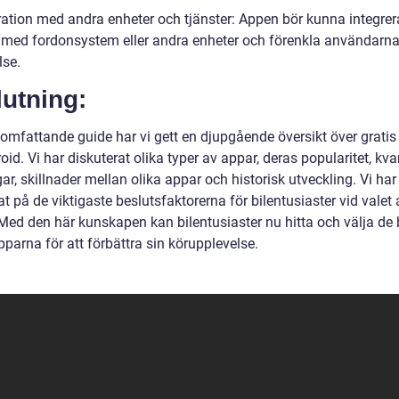
gration med andra enheter och tjänster: Appen bör kunna integrer
 med fordonsystem eller andra enheter och förenkla användarn
lse.
utning:
 omfattande guide har vi gett en djupgående översikt över gratis
oid. Vi har diskuterat olika typer av appar, deras popularitet, kva
r, skillnader mellan olika appar och historisk utveckling. Vi ha
t på de viktigaste beslutsfaktorerna för bilentusiaster vid valet 
 Med den här kunskapen kan bilentusiaster nu hitta och välja de
pparna för att förbättra sin körupplevelse.