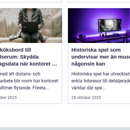
köksbord till
Historiska spel som
elserum: Skydda
undervisar mer än mus
agsdata när kontoret är
någonsin kan
llt
 med att distans- och
Historiska spel har utvecklat
arbete blir norm har kontoret
enkla tidsresor till detaljerad
alltmer flytande. Företa...
världar där spe...
ober 2025
28 oktober 2025