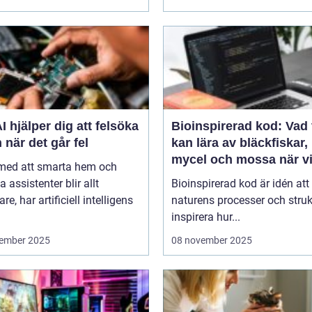
I hjälper dig att felsöka
Bioinspirerad kod: Vad 
 när det går fel
kan lära av bläckfiskar,
mycel och mossa när v
 med att smarta hem och
bygger nya system
a assistenter blir allt
Bioinspirerad kod är idén att
re, har artificiell intelligens
naturens processer och struk
inspirera hur...
ember 2025
08 november 2025