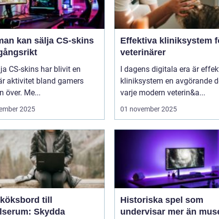
man kan sälja CS-skins
Effektiva kliniksystem f
gångsrikt
veterinärer
lja CS-skins har blivit en
I dagens digitala era är effek
r aktivitet bland gamers
kliniksystem en avgörande d
n över. Me...
varje modern veterin&a...
ember 2025
01 november 2025
köksbord till
Historiska spel som
elserum: Skydda
undervisar mer än mus