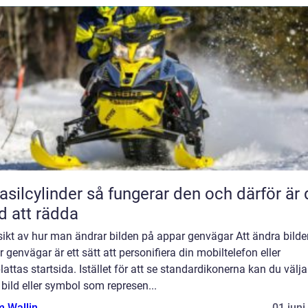
inder så fungerar den och därför är den
d att rädda
sikt av hur man ändrar bilden på appar genvägar Att ändra bild
 genvägar är ett sätt att personifiera din mobiltelefon eller
lattas startsida. Istället för att se standardikonerna kan du välja
bild eller symbol som represen...
 Wallin
01 juni