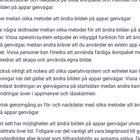
ilden på appar genvägar.
der mellan olika metoder att ändra bilden på appar genvägar
s några skillnader mellan olika metoder för att ändra bilden på 
r. Vissa operativsystem erbjuder en inbyggd funktion för att än
på genvägar, medan andra kräver att du använder en extern app e
et. Vissa personer kan föredra att använda färdiga ikonpaket 
öredrar att skapa och använda egna bilder.
ckså viktigt att notera att olika operativsystem och enheter kan 
ningar när det gäller att ändra bilden på appar genvägar. Vissa
r endast ändringar av genvägarna på startsidan medan andra ka
r ändringar även i appmenyer och låsskärmen.
orisk genomgång av för- och nackdelar med olika metoder att ä
på appar genvägar
kt sett har möjligheten att ändra bilden på appar genvägar utvec
ättrats över tid. Tidigare var det vanligt att vara begränsad till
ndardbilder eller ikoner som tillhandahölls av apparna själva. D