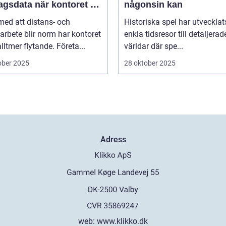
agsdata när kontoret är
någonsin kan
llt
 med att distans- och
Historiska spel har utvecklat
arbete blir norm har kontoret
enkla tidsresor till detaljerad
alltmer flytande. Företa...
världar där spe...
ober 2025
28 oktober 2025
Adress
web:
www.klikko.dk