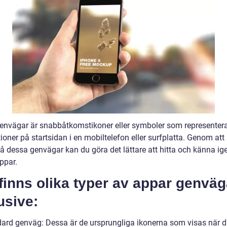
envägar är snabbåtkomstikoner eller symboler som representer
ioner på startsidan i en mobiltelefon eller surfplatta. Genom att
på dessa genvägar kan du göra det lättare att hitta och känna ig
ppar.
finns olika typer av appar genväg
usive:
dard genväg: Dessa är de ursprungliga ikonerna som visas när 