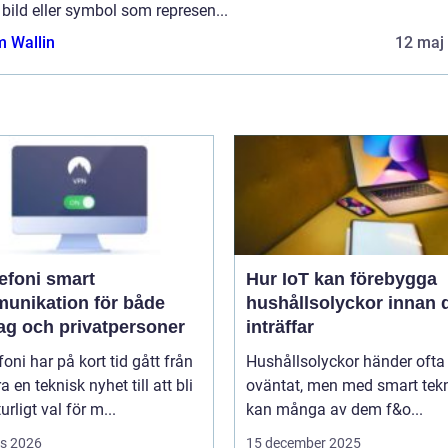
bild eller symbol som represen...
 Wallin
12 maj
oni smart
Hur IoT kan förebygga
unikation för både
hushållsolyckor innan 
tag och privatpersoner
inträffar
efoni har på kort tid gått från
Hushållsolyckor händer ofta
a en teknisk nyhet till att bli
oväntat, men med smart tek
urligt val för m...
kan många av dem f&o...
s 2026
15 december 2025