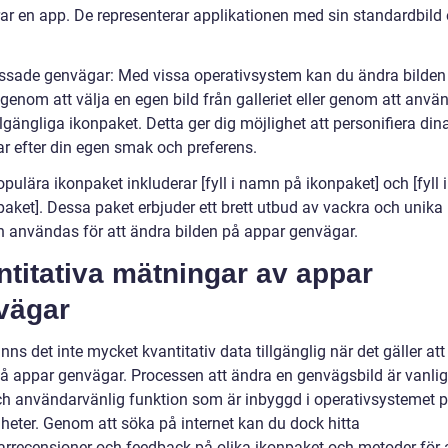
rar en app. De representerar applikationen med sin standardbild e
ssade genvägar: Med vissa operativsystem kan du ändra bilden
genom att välja en egen bild från galleriet eller genom att anvä
llgängliga ikonpaket. Detta ger dig möjlighet att personifiera di
r efter din egen smak och preferens.
pulära ikonpaket inkluderar [fyll i namn på ikonpaket] och [fyll
aket]. Dessa paket erbjuder ett brett utbud av vackra och unika 
 användas för att ändra bilden på appar genvägar.
titativa mätningar av appar
vägar
inns det inte mycket kvantitativ data tillgänglig när det gäller at
på appar genvägar. Processen att ändra en genvägsbild är vanlig
ch användarvänlig funktion som är inbyggd i operativsystemet 
heter. Genom att söka på internet kan du dock hitta
rrecensioner och feedback på olika ikonpaket och metoder för 