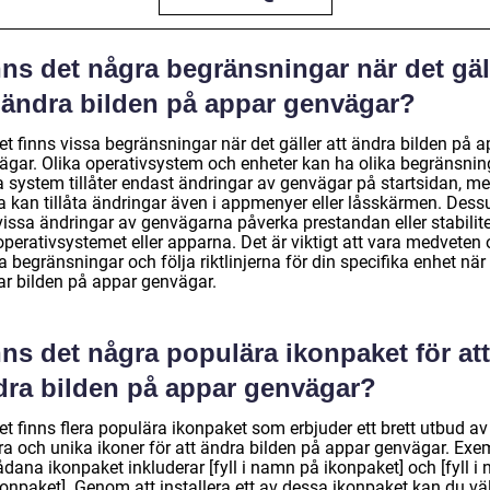
ns det några begränsningar när det gäl
t ändra bilden på appar genvägar?
et finns vissa begränsningar när det gäller att ändra bilden på 
ägar. Olika operativsystem och enheter kan ha olika begränsnin
a system tillåter endast ändringar av genvägar på startsidan, m
a kan tillåta ändringar även i appmenyer eller låsskärmen. Des
vissa ändringar av genvägarna påverka prestandan eller stabilit
operativsystemet eller apparna. Det är viktigt att vara medveten
 begränsningar och följa riktlinjerna för din specifika enhet när
ar bilden på appar genvägar.
ns det några populära ikonpaket för att
dra bilden på appar genvägar?
et finns flera populära ikonpaket som erbjuder ett brett utbud av
ra och unika ikoner för att ändra bilden på appar genvägar. Exe
dana ikonpaket inkluderar [fyll i namn på ikonpaket] och [fyll i
konpaket]. Genom att installera ett av dessa ikonpaket kan du vä