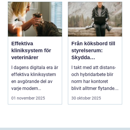
Effektiva
Från köksbord till
kliniksystem för
styrelserum:
veterinärer
Skydda
företagsdata när
I dagens digitala era är
I takt med att distans-
kontoret är överallt
effektiva kliniksystem
och hybridarbete blir
en avgörande del av
norm har kontoret
varje modern
blivit alltmer flytande.
veterin&a...
Företa...
01 november 2025
30 oktober 2025