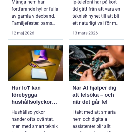
Många hem har
Ip-telefoni har på kort
fortfarande hyllor fulla
tid gått från att vara en
av gamla videoband.
teknisk nyhet till att bli
Familjefester, barns
ett naturligt val för m...
första steg, resor o...
12 maj 2026
13 mars 2026
Hur IoT kan
När AI hjälper dig
förebygga
att felsöka – och
hushållsolyckor
när det går fel
innan de inträffar
Hushållsolyckor
I takt med att smarta
händer ofta oväntat,
hem och digitala
men med smart teknik
assistenter blir allt