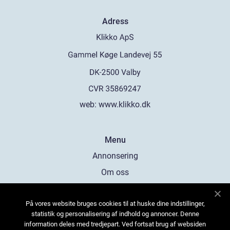
Adress
web:
www.klikko.dk
Menu
Annonsering
Om oss
Cookies
På vores website bruges cookies til at huske dine indstillinger,
Kontakta oss
statistik og personalisering af indhold og annoncer. Denne
Sitemap
information deles med tredjepart. Ved fortsat brug af websiden