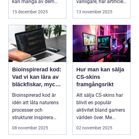
kan många av dem
vanligare, har artificiell
f&o...
intelligens ...
15 december 2025
13 november 2025
Bioinspirerad kod:
Hur man kan sälja
Vad vi kan lära av
CS-skins
bläckfiskar, mycel
framgångsrikt
och mossa när vi
Bioinspirerad kod är
Att sälja CS-skins har
bygger nya system
idén att låta naturens
blivit en populär
processer och
aktivitet bland gamers
strukturer inspirera
världen över. Me...
hur...
08 november 2025
02 november 2025