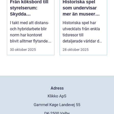
Från köksbord till
Historiska spel
styrelserum:
som undervisar
Skydda
mer än museer
företagsdata när
någonsin kan
I takt med att distans-
Historiska spel har
kontoret är överallt
och hybridarbete blir
utvecklats från enkla
norm har kontoret
tidsresor till
blivit alltmer flytande.
detaljerade världar där
Företa...
spe...
30 oktober 2025
28 oktober 2025
Adress