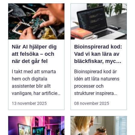
När AI hjälper dig
Bioinspirerad kod:
att felsöka – och
Vad vi kan lära av
när det går fel
bläckfiskar, mycel
och mossa när vi
I takt med att smarta
Bioinspirerad kod är
bygger nya system
hem och digitala
idén att låta naturens
assistenter blir allt
processer och
vanligare, har artificiell
strukturer inspirera
intelligens ...
hur...
13 november 2025
08 november 2025