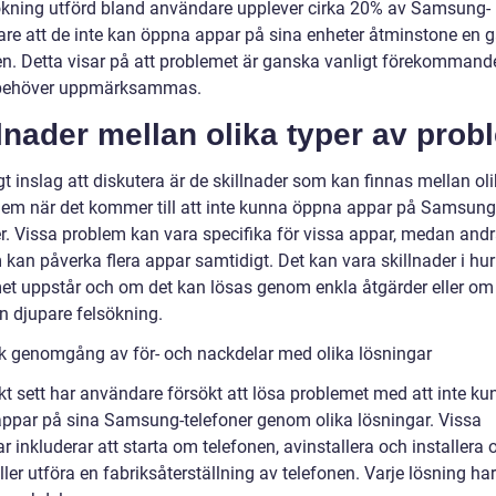
kning utförd bland användare upplever cirka 20% av Samsung-
re att de inte kan öppna appar på sina enheter åtminstone en g
. Detta visar på att problemet är ganska vanligt förekommand
 behöver uppmärksammas.
lnader mellan olika typer av prob
igt inslag att diskutera är de skillnader som kan finnas mellan ol
lem när det kommer till att inte kunna öppna appar på Samsung
er. Vissa problem kan vara specifika för vissa appar, medan and
kan påverka flera appar samtidigt. Det kan vara skillnader i hur
et uppstår och om det kan lösas genom enkla åtgärder eller om
n djupare felsökning.
sk genomgång av för- och nackdelar med olika lösningar
kt sett har användare försökt att lösa problemet med att inte ku
ppar på sina Samsung-telefoner genom olika lösningar. Vissa
r inkluderar att starta om telefonen, avinstallera och installera
ler utföra en fabriksåterställning av telefonen. Varje lösning har