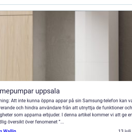
rmepumpar uppsala
dning: Att inte kunna öppna appar på sin Samsung-telefon kan v
rerande och hindra användare från att utnyttja de funktioner oc
gheter som apparna erbjuder. I denna artikel kommer vi att ge e
lig översikt över fenomenet ”...
 Wallin
13 jul