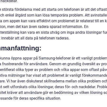
 nackdelar.
 största fördelarna med att starta om telefonen är att det oftast
ch enkel åtgärd som kan lösa temporära problem. Att avinstalle
ra om appen kan vara effektivt om problemet är relaterat till en 
ation, men det kan även radera sparad information. En
återställning kan vara en sista utväg om inga andra lösningar fu
innebär att all data på telefonen raderas.
manfattning:
e kunna öppna appar på Samsung-telefoner är ett vanligt probl
a frustrerande för användare. Genom en grundlig översikt av pr
dentifierat olika typer av problem och vilka appar som oftast påv
ativa mätningar har visat att problemet är vanligt förekommand
re. Vi har även diskuterat skillnaderna mellan olika problem oc
kt sett utforskats olika lösningar, deras för- och nackdelar. Prob
itet kräver att användare gör en bedömning av vilken lösning s
ssande för deras specifika situation.