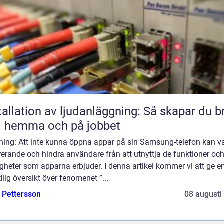
tallation av ljudanläggning: Så skapar du b
d hemma och på jobbet
dning: Att inte kunna öppna appar på sin Samsung-telefon kan v
rerande och hindra användare från att utnyttja de funktioner oc
gheter som apparna erbjuder. I denna artikel kommer vi att ge e
lig översikt över fenomenet ”...
e Pettersson
08 augusti