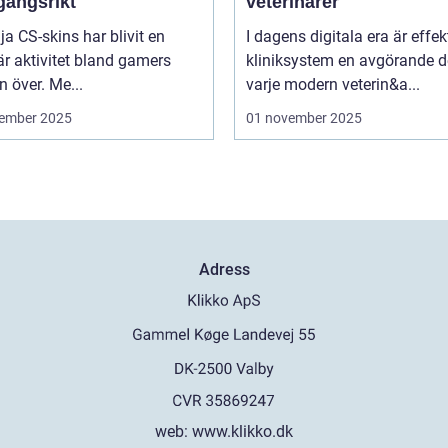
gångsrikt
veterinärer
lja CS-skins har blivit en
I dagens digitala era är effek
r aktivitet bland gamers
kliniksystem en avgörande d
n över. Me...
varje modern veterin&a...
ember 2025
01 november 2025
Adress
web:
www.klikko.dk