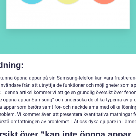
dning:
e kunna öppna appar på sin Samsung-telefon kan vara frustrera
användare från att utnyttja de funktioner och möjligheter som a
. I denna artikel kommer vi att ge en grundlig översikt över fen
te öppna appar Samsung” och undersöka de olika typerna av pr
a appar som berörs samt för- och nackdelarna med olika lösnin
roblem. Vi kommer även att presentera kvantitativa mätningar fö
förstå omfattningen av problemet. Låt oss dyka djupare in i ämne
sikt över ”kan inte öppna appar