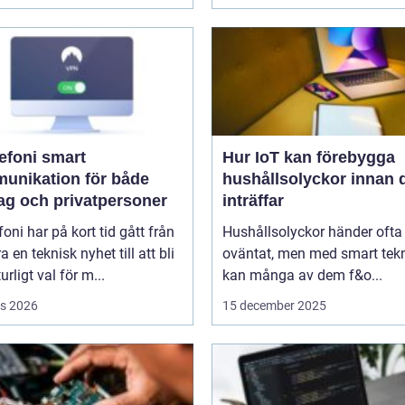
oni smart
Hur IoT kan förebygga
unikation för både
hushållsolyckor innan 
tag och privatpersoner
inträffar
efoni har på kort tid gått från
Hushållsolyckor händer ofta
a en teknisk nyhet till att bli
oväntat, men med smart tek
urligt val för m...
kan många av dem f&o...
s 2026
15 december 2025