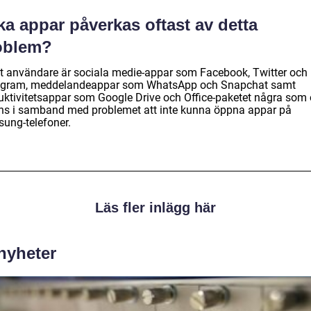
ka appar påverkas oftast av detta
oblem?
gt användare är sociala medie-appar som Facebook, Twitter och
agram, meddelandeappar som WhatsApp och Snapchat samt
uktivitetsappar som Google Drive och Office-paketet några som 
s i samband med problemet att inte kunna öppna appar på
ung-telefoner.
Läs fler inlägg här
 nyheter