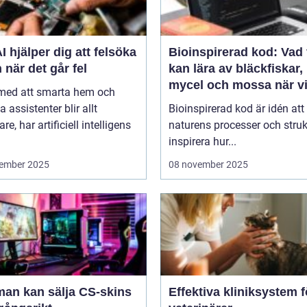
I hjälper dig att felsöka
Bioinspirerad kod: Vad 
 när det går fel
kan lära av bläckfiskar,
mycel och mossa när v
 med att smarta hem och
bygger nya system
a assistenter blir allt
Bioinspirerad kod är idén att
re, har artificiell intelligens
naturens processer och struk
inspirera hur...
ember 2025
08 november 2025
man kan sälja CS-skins
Effektiva kliniksystem f