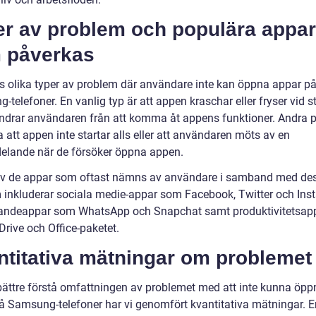
er av problem och populära appar
 påverkas
ns olika typer av problem där användare inte kan öppna appar på
telefoner. En vanlig typ är att appen kraschar eller fryser vid st
hindrar användaren från att komma åt appens funktioner. Andra 
 att appen inte startar alls eller att användaren möts av en
elande när de försöker öppna appen.
v de appar som oftast nämns av användare i samband med de
 inkluderar sociala medie-appar som Facebook, Twitter och Ins
ndeappar som WhatsApp och Snapchat samt produktivitetsap
Drive och Office-paketet.
ntitativa mätningar om problemet
 bättre förstå omfattningen av problemet med att inte kunna öpp
å Samsung-telefoner har vi genomfört kvantitativa mätningar. En