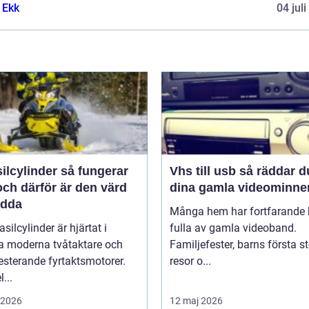
 Ekk
04 jul
linder så fungerar
Vhs till usb så räddar du
ch därför är den värd
dina gamla videominne
ädda
Många hem har fortfarande h
asilcylinder är hjärtat i
fulla av gamla videoband.
 moderna tvåtaktare och
Familjefester, barns första st
sterande fyrtaktsmotorer.
resor o...
...
i 2026
12 maj 2026