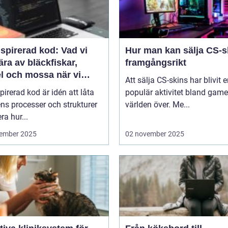
spirerad kod: Vad vi
Hur man kan sälja CS-s
ära av bläckfiskar,
framgångsrikt
l och mossa när vi
Att sälja CS-skins har blivit 
er nya system
pirerad kod är idén att låta
populär aktivitet bland game
ns processer och strukturer
världen över. Me...
ra hur...
ember 2025
02 november 2025