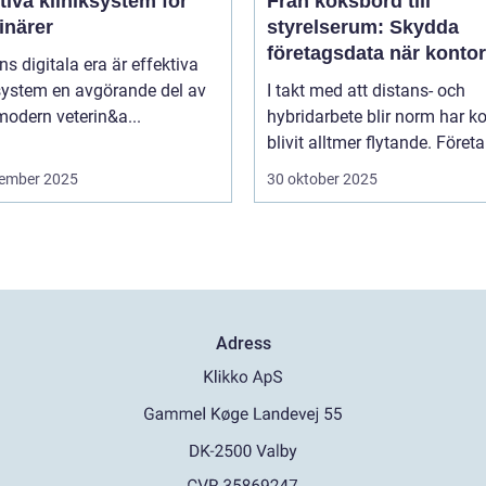
tiva kliniksystem för
Från köksbord till
inärer
styrelserum: Skydda
företagsdata när kontor
ns digitala era är effektiva
överallt
system en avgörande del av
I takt med att distans- och
modern veterin&a...
hybridarbete blir norm har k
blivit alltmer flytande. Företa.
ember 2025
30 oktober 2025
Adress