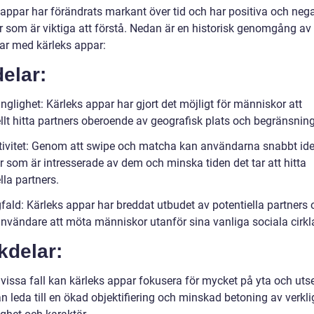
 appar har förändrats markant över tid och har positiva och neg
r som är viktiga att förstå. Nedan är en historisk genomgång av 
ar med kärleks appar:
elar:
änglighet: Kärleks appar har gjort det möjligt för människor att
llt hitta partners oberoende av geografisk plats och begränsning
ktivitet: Genom att swipe och matcha kan användarna snabbt iden
r som är intresserade av dem och minska tiden det tar att hitta
lla partners.
fald: Kärleks appar har breddat utbudet av potentiella partners 
 användare att möta människor utanför sina vanliga sociala cirkla
kdelar:
I vissa fall kan kärleks appar fokusera för mycket på yta och ut
an leda till en ökad objektifiering och minskad betoning av verkli