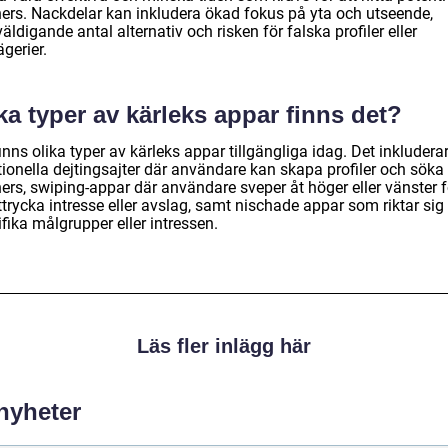
ners. Nackdelar kan inkludera ökad fokus på yta och utseende,
äldigande antal alternativ och risken för falska profiler eller
gerier.
ka typer av kärleks appar finns det?
inns olika typer av kärleks appar tillgängliga idag. Det inkludera
tionella dejtingsajter där användare kan skapa profiler och söka 
ers, swiping-appar där användare sveper åt höger eller vänster f
ttrycka intresse eller avslag, samt nischade appar som riktar sig t
fika målgrupper eller intressen.
Läs fler inlägg här
 nyheter