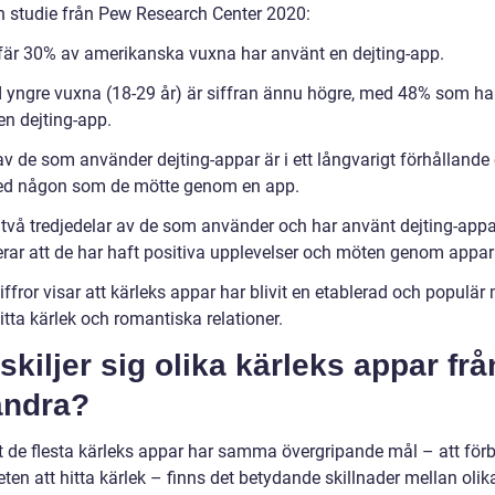
en studie från Pew Research Center 2020:
fär 30% av amerikanska vuxna har använt en dejting-app.
d yngre vuxna (18-29 år) är siffran ännu högre, med 48% som ha
en dejting-app.
v de som använder dejting-appar är i ett långvarigt förhållande 
ed någon som de mötte genom en app.
a två tredjedelar av de som använder och har använt dejting-appa
erar att de har haft positiva upplevelser och möten genom appar
ffror visar att kärleks appar har blivit en etablerad och populär
hitta kärlek och romantiska relationer.
skiljer sig olika kärleks appar frå
andra?
tt de flesta kärleks appar har samma övergripande mål – att förb
ten att hitta kärlek – finns det betydande skillnader mellan olik