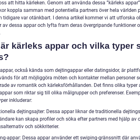
 oss att hitta kärleken. Genom att använda dessa ”kärleks appar
or koppla samman med potentiella partners över hela världen p
 tidigare var otänkbart. I denna artikel kommer vi att utforska o
r av dessa appar och lyfta fram deras övergripande funktioner 
.
är kärleks appar och vilka typer
s?
 appar, också kända som dejtingappar eller datingsidor, är platt
änds för att möjliggöra möten och kontakter mellan personer 
rade av romantik och kärleksförhållanden. Det finns olika typer 
appar som riktar sig till olika målgrupper och preferenser. Exem
per inkluderar:
tionella dejtingsajter: Dessa appar liknar de traditionella dejting
ändare kan skapa profiler och söka efter partners med hjälp av o
ngsalternativ och sökkriterier.
ing-appar: Dessa appar använder ett swiping-gränssnitt där an