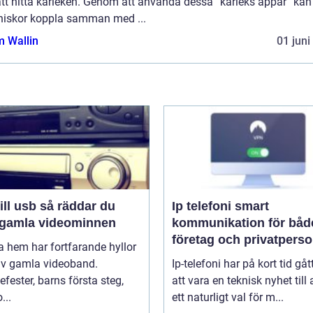
tt hitta kärleken. Genom att använda dessa ”kärleks appar” kan
iskor koppla samman med ...
 Wallin
01 juni
sb så räddar du
Ip telefoni smart
 gamla videominnen
kommunikation för båd
företag och privatpers
 hem har fortfarande hyllor
 av gamla videoband.
Ip-telefoni har på kort tid gåt
efester, barns första steg,
att vara en teknisk nyhet till a
...
ett naturligt val för m...