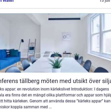
 Wallin
13 jul
Konferens tällberg möten med utsikt över si
ks appar: en revolution inom kärlekslivet Introduktion: I dagens
ala era finns det en mängd olika plattformar och appar som hjäl
tt hitta kärleken. Genom att använda dessa ”kärleks appar” kan
iskor koppla samman med ...