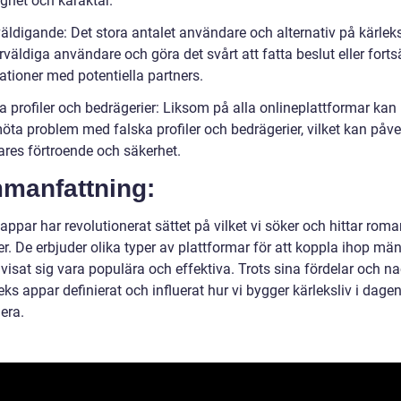
ghet och karaktär.
väldigande: Det stora antalet användare och alternativ på kärlek
väldiga användare och göra det svårt att fatta beslut eller forts
ationer med potentiella partners.
a profiler och bedrägerier: Liksom på alla onlineplattformar kan
öta problem med falska profiler och bedrägerier, vilket kan påv
res förtroende och säkerhet.
manfattning:
appar har revolutionerat sättet på vilket vi söker och hittar rom
er. De erbjuder olika typer av plattformar för att koppla ihop mä
visat sig vara populära och effektiva. Trots sina fördelar och n
eks appar definierat och influerat hur vi bygger kärleksliv i dage
 era.