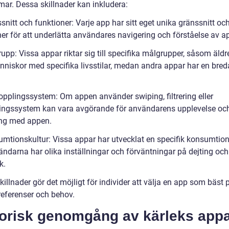
mar. Dessa skillnader kan inkludera:
snitt och funktioner: Varje app har sitt eget unika gränssnitt oc
ner för att underlätta användares navigering och förståelse av a
upp: Vissa appar riktar sig till specifika målgrupper, såsom äld
änniskor med specifika livsstilar, medan andra appar har en bred
opplingssystem: Om appen använder swiping, filtrering eller
ngssystem kan vara avgörande för användarens upplevelse oc
ng med appen.
umtionskultur: Vissa appar har utvecklat en specifik konsumtion
ändarna har olika inställningar och förväntningar på dejting och
k.
illnader gör det möjligt för individer att välja en app som bäst 
referenser och behov.
torisk genomgång av kärleks app