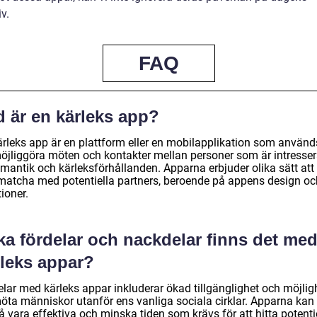
iv.
FAQ
d är en kärleks app?
ärleks app är en plattform eller en mobilapplikation som använd
möjliggöra möten och kontakter mellan personer som är intresse
omantik och kärleksförhållanden. Apparna erbjuder olika sätt att
matcha med potentiella partners, beroende på appens design oc
ioner.
ka fördelar och nackdelar finns det me
rleks appar?
elar med kärleks appar inkluderar ökad tillgänglighet och möjlig
möta människor utanför ens vanliga sociala cirklar. Apparna kan
 vara effektiva och minska tiden som krävs för att hitta potenti