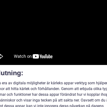
utning:
 era av digitala möjligheter är kärleks appar verktyg som hjälpe
or att hitta kärlek och förhållanden. Genom att erbjuda olika ty
rmar och funktioner har dessa appar förändrat hur vi kopplar ih
änniskor och visar inga tecken på att sakta ner. Oavsett om du ä
mot dessa appar, kan vi inte ignorera deras påverkan på dagens