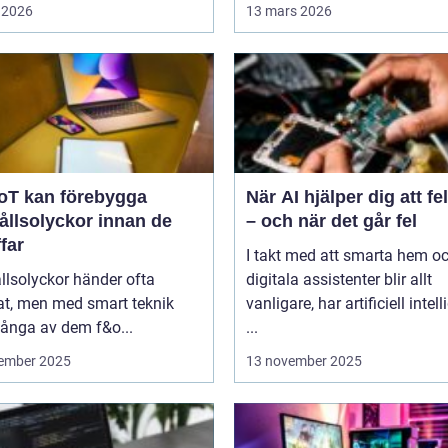
 2026
13 mars 2026
IoT kan förebygga
När AI hjälper dig att f
ållsolyckor innan de
– och när det går fel
ffar
I takt med att smarta hem o
llsolyckor händer ofta
digitala assistenter blir allt
at, men med smart teknik
vanligare, har artificiell intel
ånga av dem f&o...
...
ember 2025
13 november 2025