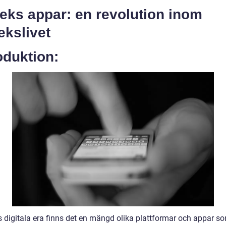
eks appar: en revolution inom
ekslivet
oduktion:
s digitala era finns det en mängd olika plattformar och appar s