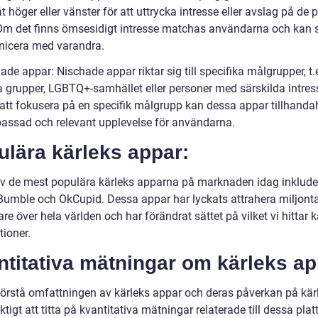
t höger eller vänster för att uttrycka intresse eller avslag på de p
 Om det finns ömsesidigt intresse matchas användarna och kan
icera med varandra.
ade appar: Nischade appar riktar sig till specifika målgrupper, t.
sa grupper, LGBTQ+-samhället eller personer med särskilda intres
tt fokusera på en specifik målgrupp kan dessa appar tillhanda
assad och relevant upplevelse för användarna.
lära kärleks appar:
v de mest populära kärleks apparna på marknaden idag inklude
 Bumble och OkCupid. Dessa appar har lyckats attrahera miljont
e över hela världen och har förändrat sättet på vilket vi hittar k
tioner.
titativa mätningar om kärleks ap
 förstå omfattningen av kärleks appar och deras påverkan på kärl
iktigt att titta på kvantitativa mätningar relaterade till dessa plat