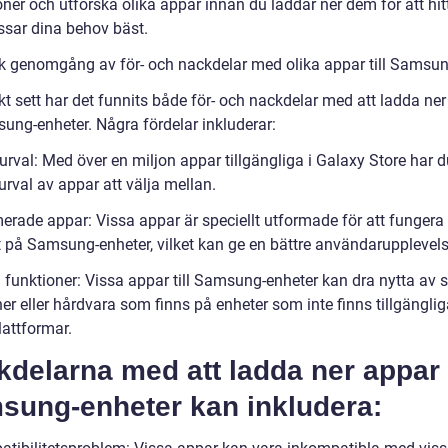
ner och utforska olika appar innan du laddar ner dem för att hit
sar dina behov bäst.
sk genomgång av för- och nackdelar med olika appar till Samsu
kt sett har det funnits både för- och nackdelar med att ladda ne
sung-enheter. Några fördelar inkluderar:
 urval: Med över en miljon appar tillgängliga i Galaxy Store har d
rval av appar att välja mellan.
merade appar: Vissa appar är speciellt utformade för att fungera
 på Samsung-enheter, vilket kan ge en bättre användarupplevels
 funktioner: Vissa appar till Samsung-enheter kan dra nytta av s
er eller hårdvara som finns på enheter som inte finns tillgängli
lattformar.
delarna med att ladda ner appar t
sung-enheter kan inkludera: