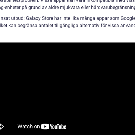
atibilitetsproblem: Vissa appar kan vara inkompatibla med vis
-enheter på grund av äldre mjukvara eller hårdvarubegränsning
änsat utbud: Galaxy Store har inte lika många appar som Googl
ilket kan begränsa antalet tillgängliga alternativ för vissa använ