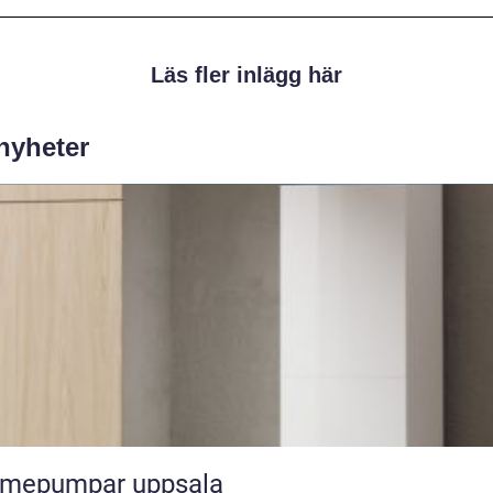
Läs fler inlägg här
 nyheter
rmepumpar uppsala