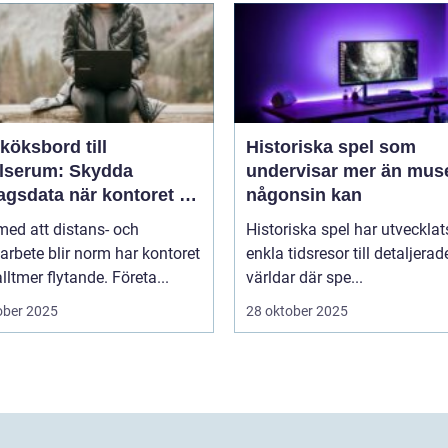
köksbord till
Historiska spel som
elserum: Skydda
undervisar mer än mus
agsdata när kontoret är
någonsin kan
llt
 med att distans- och
Historiska spel har utvecklat
arbete blir norm har kontoret
enkla tidsresor till detaljerad
alltmer flytande. Företa...
världar där spe...
ober 2025
28 oktober 2025