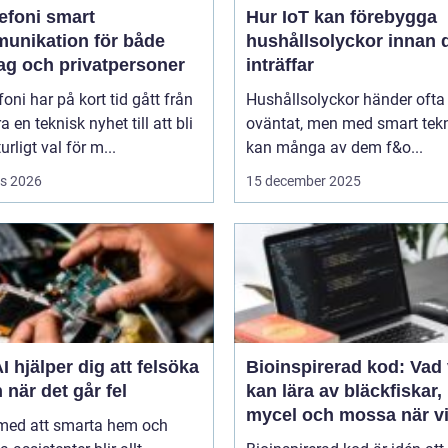
oni smart
Hur IoT kan förebygga
unikation för både
hushållsolyckor innan 
tag och privatpersoner
inträffar
efoni har på kort tid gått från
Hushållsolyckor händer ofta
a en teknisk nyhet till att bli
oväntat, men med smart tek
urligt val för m...
kan många av dem f&o...
s 2026
15 december 2025
I hjälper dig att felsöka
Bioinspirerad kod: Vad 
 när det går fel
kan lära av bläckfiskar,
mycel och mossa när v
 med att smarta hem och
bygger nya system