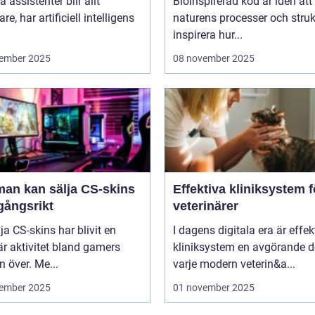
a assistenter blir allt
Bioinspirerad kod är idén att
re, har artificiell intelligens
naturens processer och struk
inspirera hur...
ember 2025
08 november 2025
man kan sälja CS-skins
Effektiva kliniksystem f
gångsrikt
veterinärer
lja CS-skins har blivit en
I dagens digitala era är effek
r aktivitet bland gamers
kliniksystem en avgörande d
n över. Me...
varje modern veterin&a...
ember 2025
01 november 2025