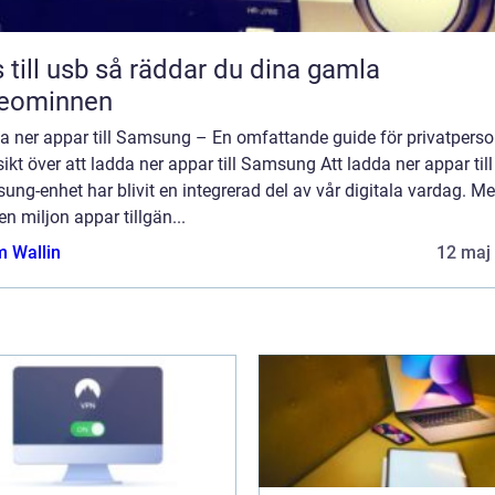
sb så räddar du dina gamla
deominnen
a ner appar till Samsung – En omfattande guide för privatperso
ikt över att ladda ner appar till Samsung Att ladda ner appar till
ng-enhet har blivit en integrerad del av vår digitala vardag. M
en miljon appar tillgän...
 Wallin
12 maj