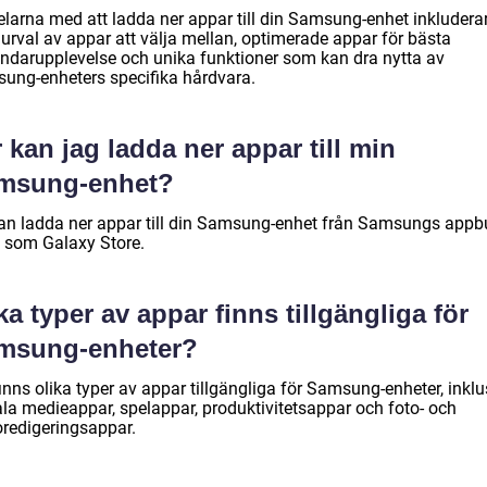
elarna med att ladda ner appar till din Samsung-enhet inkluderar
 urval av appar att välja mellan, optimerade appar för bästa
ndarupplevelse och unika funktioner som kan dra nytta av
ung-enheters specifika hårdvara.
 kan jag ladda ner appar till min
msung-enhet?
an ladda ner appar till din Samsung-enhet från Samsungs appbu
 som Galaxy Store.
ka typer av appar finns tillgängliga för
msung-enheter?
inns olika typer av appar tillgängliga för Samsung-enheter, inklu
ala medieappar, spelappar, produktivitetsappar och foto- och
oredigeringsappar.