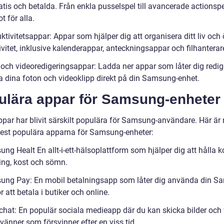
tis och betalda. Från enkla pusselspel till avancerade actionspe
t för alla.
ktivitetsappar: Appar som hjälper dig att organisera ditt liv och
vitet, inklusive kalenderappar, anteckningsappar och filhanterar
- och videoredigeringsappar: Ladda ner appar som låter dig redi
ra dina foton och videoklipp direkt på din Samsung-enhet.
ulära appar för Samsung-enheter
ppar har blivit särskilt populära för Samsung-användare. Här är
est populära apparna för Samsung-enheter:
ng Healt En allt-i-ett-hälsoplattform som hjälper dig att hålla k
ning, kost och sömn.
ung Pay: En mobil betalningsapp som låter dig använda din S
r att betala i butiker och online.
chat: En populär sociala medieapp där du kan skicka bilder och 
a vänner som försvinner efter en viss tid.