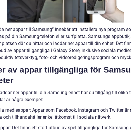
dda ner appar till Samsung” innebär att installera nya program 
s på din Samsung-telefon eller surfplatta. Samsungs appbutik,
r platsen där du hittar och laddar ner appar till din enhet. Det fin
bud av appar tillgängliga i Galaxy Store, inklusive sociala medie
roduktivitetsverktyg, foto- och videoredigeringsprogram och myck
r av appar tillgängliga för Sams
eter
addar ner appar till din Samsung-enhet har du tillgång till olika 
Här är några exempel:
ala medieappar: Appar som Facebook, Instagram och Twitter är
 och tillhandahåller enkel åtkomst till sociala nätverk.
ppar: Det finns ett stort utbud av spel tillgängliga för Samsung-