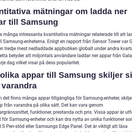
titativa mätningar om ladda ner
ar till Samsung
s många intressanta kvantitativa mätningar relaterade till att la
ill Samsung-enheterna. Enligt en rapport från Sensor Tower var 
en tredje mest nedladdade appbutiken globalt under andra kvart
etta betyder att miljontals användare laddar ner appar från Gal
rje dag vilket visar på dess popularitet.
olika appar till Samsung skiljer s
 varandra
 det finns många appar tillgängliga för Samsung-enheter, skilje
pp från varandra på olika sätt. Det kan vara genom
rgränssnittet, funktioner, prestanda och pris. Vissa appar är u
kt för Samsung-enheter och kan dra nytta av unika funktioner som
 S Pen-stöd eller Samsungs Edge Panel. Det är viktigt att läsa