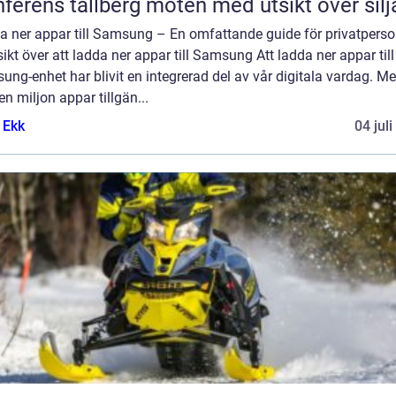
Konferens tällberg möten med utsikt över si
a ner appar till Samsung – En omfattande guide för privatperso
ikt över att ladda ner appar till Samsung Att ladda ner appar till
ng-enhet har blivit en integrerad del av vår digitala vardag. M
en miljon appar tillgän...
 Ekk
04 jul