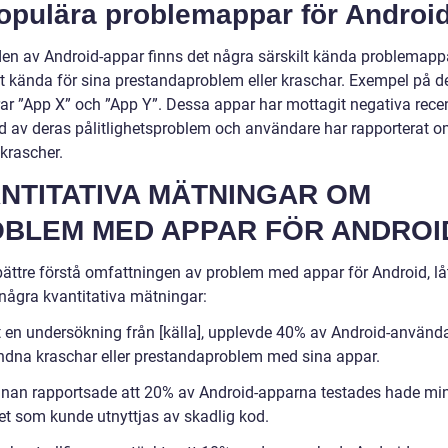
Populära problemappar för Androi
lden av Android-appar finns det några särskilt kända problemap
vit kända för sina prestandaproblem eller kraschar. Exempel på 
rar ”App X” och ”App Y”. Dessa appar har mottagit negativa rece
d av deras pålitlighetsproblem och användare har rapporterat 
krascher.
NTITATIVA MÄTNINGAR OM
BLEM MED APPAR FÖR ANDROI
 bättre förstå omfattningen av problem med appar för Android, lå
 några kvantitativa mätningar:
gt en undersökning från [källa], upplevde 40% av Android-använd
ndna kraschar eller prestandaproblem med sina appar.
nnan rapportsade att 20% av Android-apparna testades hade min
et som kunde utnyttjas av skadlig kod.