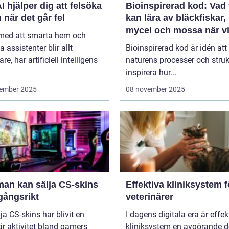
I hjälper dig att felsöka
Bioinspirerad kod: Vad 
 när det går fel
kan lära av bläckfiskar,
mycel och mossa när v
 med att smarta hem och
bygger nya system
a assistenter blir allt
Bioinspirerad kod är idén att
re, har artificiell intelligens
naturens processer och struk
inspirera hur...
ember 2025
08 november 2025
man kan sälja CS-skins
Effektiva kliniksystem f
gångsrikt
veterinärer
lja CS-skins har blivit en
I dagens digitala era är effek
r aktivitet bland gamers
kliniksystem en avgörande d