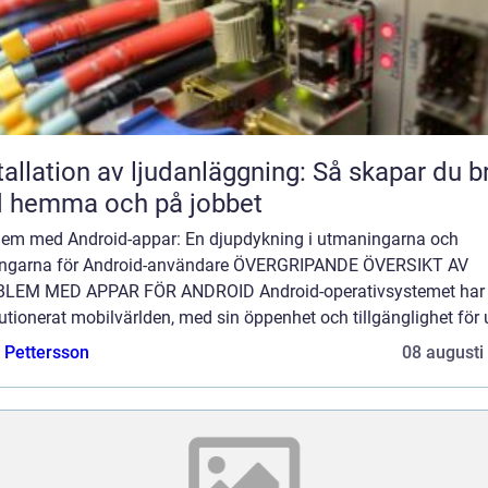
tallation av ljudanläggning: Så skapar du b
d hemma och på jobbet
lem med Android-appar: En djupdykning i utmaningarna och
ingarna för Android-användare ÖVERGRIPANDE ÖVERSIKT AV
LEM MED APPAR FÖR ANDROID Android-operativsystemet har
utionerat mobilvärlden, med sin öppenhet och tillgänglighet för u
e Pettersson
08 augusti