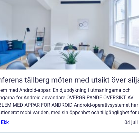
Konferens tällberg möten med utsikt över si
lem med Android-appar: En djupdykning i utmaningarna och
ingarna för Android-användare ÖVERGRIPANDE ÖVERSIKT AV
LEM MED APPAR FÖR ANDROID Android-operativsystemet har
utionerat mobilvärlden, med sin öppenhet och tillgänglighet för u
 Ekk
04 jul