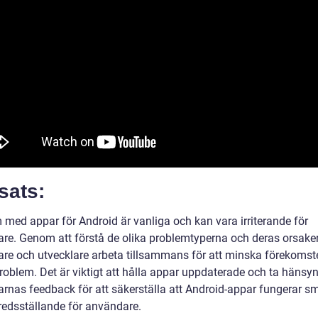
sats:
 med appar för Android är vanliga och kan vara irriterande för
re. Genom att förstå de olika problemtyperna och deras orsake
re och utvecklare arbeta tillsammans för att minska förekomst
oblem. Det är viktigt att hålla appar uppdaterade och ta hänsyn 
rnas feedback för att säkerställa att Android-appar fungerar sm
fredsställande för användare.