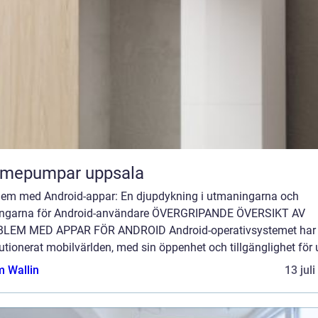
rmepumpar uppsala
lem med Android-appar: En djupdykning i utmaningarna och
ingarna för Android-användare ÖVERGRIPANDE ÖVERSIKT AV
LEM MED APPAR FÖR ANDROID Android-operativsystemet har
utionerat mobilvärlden, med sin öppenhet och tillgänglighet för u
 Wallin
13 jul