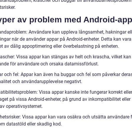
estandaproblem, krascher och buggar till användbarhetsproblem
srisker.
Typer av problem med Android-app
andaproblem: Användare kan uppleva långsamhet, hakningar ell
ningar när de använder appar på Android-enheter. Detta kan vara
et av dålig appoptimering eller överbelastning på enheten.
ascher: Vissa appar kan stängas av helt och krascha, vilket kan
rande för användare och orsaka datamissförlust.
r och fel: Appar kan även ha buggar och fel som påverkar dera
nalitet och användarupplevelse negativt.
ibilitetsproblem: Vissa appar kanske inte fungerar korrekt eller
get på vissa Android-enheter, på grund av inkompatibilitet eller
 av operativsystemet.
hetsrisker: Vissa appar kan vara osäkra och utsätta användare 
om datastöld eller skadlig kod.