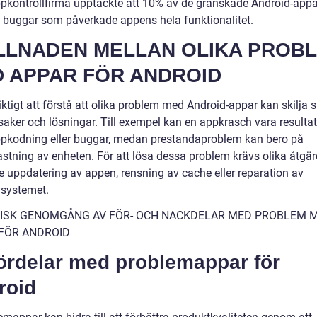
ppkontrollfirma upptäckte att 10% av de granskade Android-app
l buggar som påverkade appens hela funktionalitet.
LLNADEN MELLAN OLIKA PROB
 APPAR FÖR ANDROID
iktigt att förstå att olika problem med Android-appar kan skilja si
saker och lösningar. Till exempel kan en appkrasch vara resultat
ppkodning eller buggar, medan prestandaproblem kan bero på
astning av enheten. För att lösa dessa problem krävs olika åtgär
ve uppdatering av appen, rensning av cache eller reparation av
vsystemet.
ISK GENOMGÅNG AV FÖR- OCH NACKDELAR MED PROBLEM 
FÖR ANDROID
Fördelar med problemappar för
roid