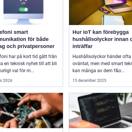
oni smart
Hur IoT kan förebygga
unikation för både
hushållsolyckor innan 
tag och privatpersoner
inträffar
efoni har på kort tid gått från
Hushållsolyckor händer ofta
a en teknisk nyhet till att bli
oväntat, men med smart tek
urligt val för m...
kan många av dem f&o...
s 2026
15 december 2025