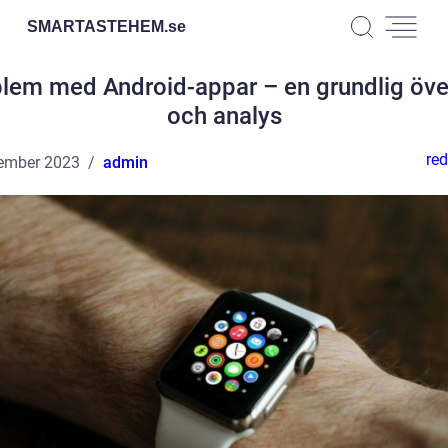
SMARTASTEHEM.
se
lem med Android-appar – en grundlig öve
och analys
red
ember 2023
admin