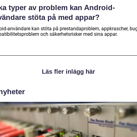
lka typer av problem kan Android-
vändare stöta på med appar?
oid-användare kan stöta på prestandaproblem, appkrascher, bug
atibilitetsproblem och säkerhetsrisker med sina appar.
Läs fler inlägg här
 nyheter