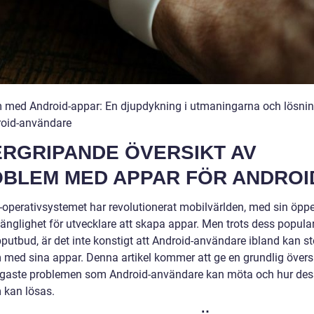
 med Android-appar: En djupdykning i utmaningarna och lösni
roid-användare
RGRIPANDE ÖVERSIKT AV
BLEM MED APPAR FÖR ANDROI
-operativsystemet har revolutionerat mobilvärlden, med sin öpp
gänglighet för utvecklare att skapa appar. Men trots dess popular
pputbud, är det inte konstigt att Android-användare ibland kan s
 med sina appar. Denna artikel kommer att ge en grundlig översi
igaste problemen som Android-användare kan möta och hur de
 kan lösas.