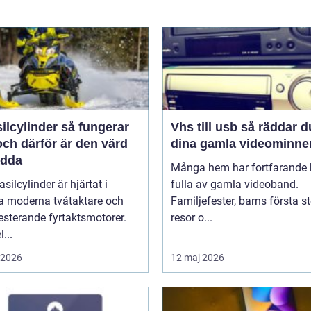
linder så fungerar
Vhs till usb så räddar du
ch därför är den värd
dina gamla videominne
ädda
Många hem har fortfarande h
asilcylinder är hjärtat i
fulla av gamla videoband.
 moderna tvåtaktare och
Familjefester, barns första st
sterande fyrtaktsmotorer.
resor o...
...
i 2026
12 maj 2026