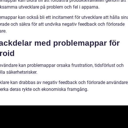
mappar kan bidra till att förbättra produktkvaliteten genom att
samma utvecklare på problem och fel i apparna.
emappar kan också bli ett incitament för utvecklare att hålla si
rade och säkra för att undvika negativ feedback och förlorade
re.
Nackdelar med problemappar för
roid
nvändare kan problemappar orsaka frustration, tidsförlust och
lla säkerhetsrisker.
klare kan drabbas av negativ feedback och förlorade användare, 
erka deras rykte och ekonomiska framgång.