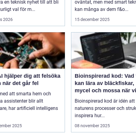
a en teknisk nyhet till att bli
oväntat, men med smart tek
urligt val för m...
kan många av dem f&o...
s 2026
15 december 2025
I hjälper dig att felsöka
Bioinspirerad kod: Vad 
 när det går fel
kan lära av bläckfiskar,
mycel och mossa när v
 med att smarta hem och
bygger nya system
a assistenter blir allt
Bioinspirerad kod är idén att
re, har artificiell intelligens
naturens processer och struk
inspirera hur...
ember 2025
08 november 2025