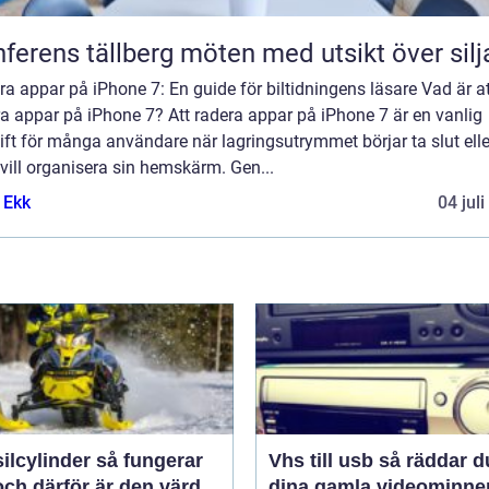
Konferens tällberg möten med utsikt över si
a appar på iPhone 7: En guide för biltidningens läsare Vad är at
a appar på iPhone 7? Att radera appar på iPhone 7 är en vanlig
ft för många användare när lagringsutrymmet börjar ta slut elle
ill organisera sin hemskärm. Gen...
 Ekk
04 jul
linder så fungerar
Vhs till usb så räddar du
ch därför är den värd
dina gamla videominne