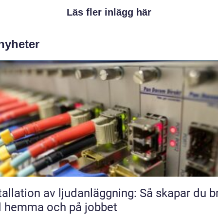
Läs fler inlägg här
 nyheter
tallation av ljudanläggning: Så skapar du b
d hemma och på jobbet