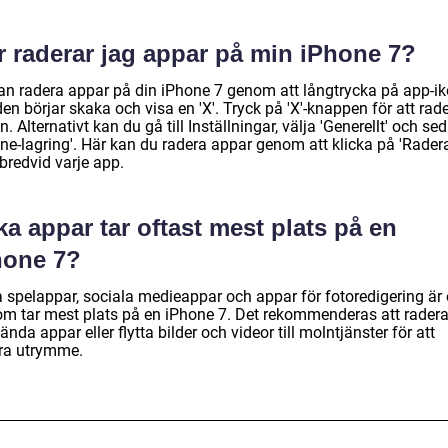
r raderar jag appar på min iPhone 7?
an radera appar på din iPhone 7 genom att långtrycka på app-i
 den börjar skaka och visa en 'X'. Tryck på 'X'-knappen för att rad
. Alternativt kan du gå till Inställningar, välja 'Generellt' och se
one-lagring'. Här kan du radera appar genom att klicka på 'Rader
bredvid varje app.
ka appar tar oftast mest plats på en
hone 7?
a spelappar, sociala medieappar och appar för fotoredigering är 
om tar mest plats på en iPhone 7. Det rekommenderas att rader
nda appar eller flytta bilder och videor till molntjänster för att
öra utrymme.