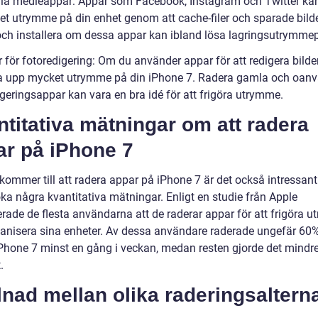
ala medieappar: Appar som Facebook, Instagram och Twitter ka
et utrymme på din enhet genom att cache-filer och sparade bilde
och installera om dessa appar kan ibland lösa lagringsutrymme
 för fotoredigering: Om du använder appar för att redigera bilde
a upp mycket utrymme på din iPhone 7. Radera gamla och oan
geringsappar kan vara en bra idé för att frigöra utrymme.
titativa mätningar om att radera
ar på iPhone 7
kommer till att radera appar på iPhone 7 är det också intressant
ka några kvantitativa mätningar. Enligt en studie från Apple
erade de flesta användarna att de raderar appar för att frigöra 
rganisera sina enheter. Av dessa användare raderade ungefär 60
iPhone 7 minst en gång i veckan, medan resten gjorde det mindr
.
lnad mellan olika raderingsalterna