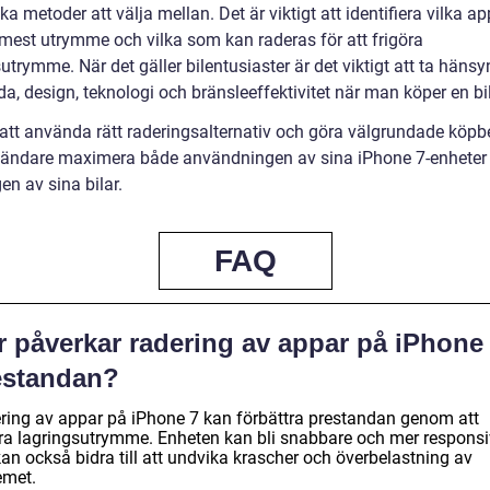
ika metoder att välja mellan. Det är viktigt att identifiera vilka 
 mest utrymme och vilka som kan raderas för att frigöra
utrymme. När det gäller bilentusiaster är det viktigt att ta hänsyn 
a, design, teknologi och bränsleeffektivitet när man köper en bil
tt använda rätt raderingsalternativ och göra välgrundade köpb
ändare maximera både användningen av sina iPhone 7-enheter
en av sina bilar.
FAQ
r påverkar radering av appar på iPhone
estandan?
ring av appar på iPhone 7 kan förbättra prestandan genom att
öra lagringsutrymme. Enheten kan bli snabbare och mer responsi
an också bidra till att undvika krascher och överbelastning av
emet.