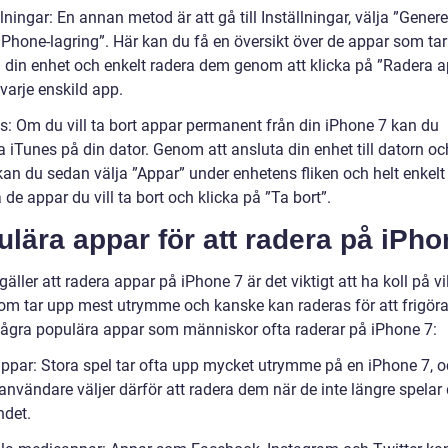
llningar: En annan metod är att gå till Inställningar, välja ”Genere
iPhone-lagring”. Här kan du få en översikt över de appar som ta
å din enhet och enkelt radera dem genom att klicka på ”Radera 
varje enskild app.
es: Om du vill ta bort appar permanent från din iPhone 7 kan du
 iTunes på din dator. Genom att ansluta din enhet till datorn o
kan du sedan välja ”Appar” under enhetens fliken och helt enkelt
de appar du vill ta bort och klicka på ”Ta bort”.
lära appar för att radera på iPho
gäller att radera appar på iPhone 7 är det viktigt att ha koll på vi
om tar upp mest utrymme och kanske kan raderas för att frigöra
några populära appar som människor ofta raderar på iPhone 7:
appar: Stora spel tar ofta upp mycket utrymme på en iPhone 7, 
nvändare väljer därför att radera dem när de inte längre spela
ndet.