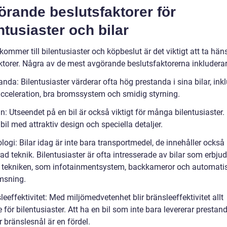
rande beslutsfaktorer för
ntusiaster och bilar
kommer till bilentusiaster och köpbeslut är det viktigt att ta häns
aktorer. Några av de mest avgörande beslutsfaktorerna inkluderar
anda: Bilentusiaster värderar ofta hög prestanda i sina bilar, ink
cceleration, bra bromssystem och smidig styrning.
n: Utseendet på en bil är också viktigt för många bilentusiaster. 
 bil med attraktiv design och speciella detaljer.
logi: Bilar idag är inte bara transportmedel, de innehåller också
d teknik. Bilentusiaster är ofta intresserade av bilar som erbju
 tekniken, som infotainmentsystem, backkameror och automati
msning.
leeffektivitet: Med miljömedvetenhet blir bränsleeffektivitet allt
e för bilentusiaster. Att ha en bil som inte bara levererar prestan
 bränslesnål är en fördel.