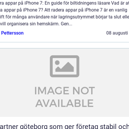
a appar på iPhone 7: En guide för biltidningens läsare Vad är at
a appar på iPhone 7? Att radera appar på iPhone 7 är en vanlig
ft för många användare när lagringsutrymmet börjar ta slut elle
ill organisera sin hemskärm. Gen...
e Pettersson
08 augusti
partner göteborg som ger företag stabil oc