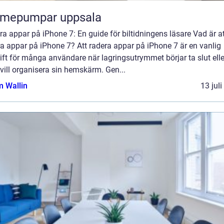
rmepumpar uppsala
a appar på iPhone 7: En guide för biltidningens läsare Vad är at
a appar på iPhone 7? Att radera appar på iPhone 7 är en vanlig
ft för många användare när lagringsutrymmet börjar ta slut elle
ill organisera sin hemskärm. Gen...
 Wallin
13 jul