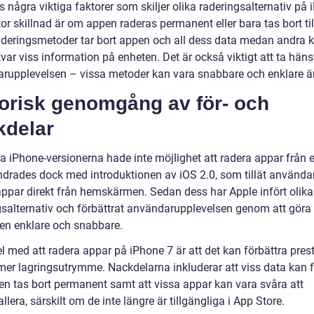
s några viktiga faktorer som skiljer olika raderingsalternativ på
tor skillnad är om appen raderas permanent eller bara tas bort till
aderingsmetoder tar bort appen och all dess data medan andra 
ar viss information på enheten. Det är också viktigt att ta hänsy
rupplevelsen – vissa metoder kan vara snabbare och enklare ä
torisk genomgång av för- och
kdelar
ta iPhone-versionerna hade inte möjlighet att radera appar från 
ndrades dock med introduktionen av iOS 2.0, som tillät användar
appar direkt från hemskärmen. Sedan dess har Apple infört olika
gsalternativ och förbättrat användarupplevelsen genom att göra
en enklare och snabbare.
el med att radera appar på iPhone 7 är att det kan förbättra pre
mer lagringsutrymme. Nackdelarna inkluderar att viss data kan f
n tas bort permanent samt att vissa appar kan vara svåra att
allera, särskilt om de inte längre är tillgängliga i App Store.