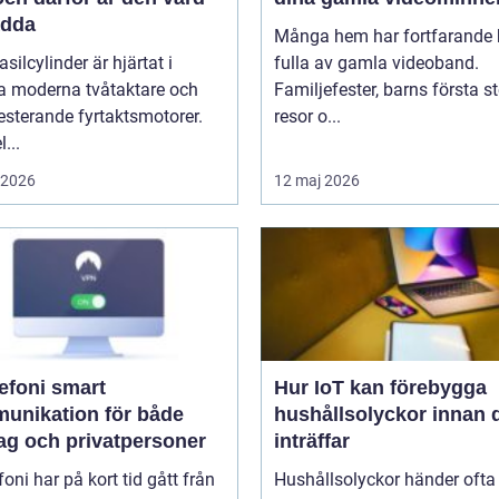
ädda
Många hem har fortfarande h
asilcylinder är hjärtat i
fulla av gamla videoband.
 moderna tvåtaktare och
Familjefester, barns första st
sterande fyrtaktsmotorer.
resor o...
...
i 2026
12 maj 2026
oni smart
Hur IoT kan förebygga
unikation för både
hushållsolyckor innan 
tag och privatpersoner
inträffar
efoni har på kort tid gått från
Hushållsolyckor händer ofta