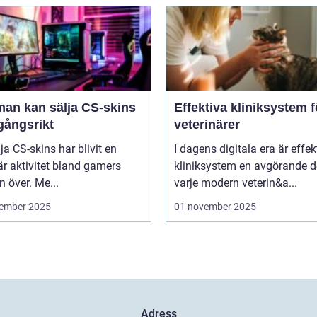
man kan sälja CS-skins
Effektiva kliniksystem f
gångsrikt
veterinärer
lja CS-skins har blivit en
I dagens digitala era är effek
r aktivitet bland gamers
kliniksystem en avgörande d
n över. Me...
varje modern veterin&a...
ember 2025
01 november 2025
Adress