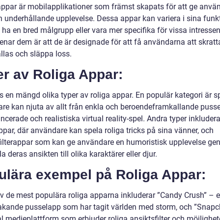
appar är mobilapplikationer som främst skapats för att ge anvä
ch underhållande upplevelse. Dessa appar kan variera i sina funk
ha en bred målgrupp eller vara mer specifika för vissa intressen
enar dem är att de är designade för att få användarna att skratt
llas och släppa loss.
r av Roliga Appar:
s en mängd olika typer av roliga appar. En populär kategori är sp
re kan njuta av allt från enkla och beroendeframkallande pussel 
cerade och realistiska virtual reality-spel. Andra typer inkludera
par, där användare kan spela roliga tricks på sina vänner, och
filterappar som kan ge användare en humoristisk upplevelse ge
a deras ansikten till olika karaktärer eller djur.
ulära exempel på Roliga Appar:
v de mest populära roliga apparna inkluderar ”Candy Crush” – 
akande pusselapp som har tagit världen med storm, och ”Snapc
l medieplattform som erbjuder roliga ansiktsfilter och möjlighet