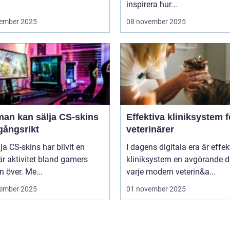
inspirera hur...
ember 2025
08 november 2025
man kan sälja CS-skins
Effektiva kliniksystem f
gångsrikt
veterinärer
lja CS-skins har blivit en
I dagens digitala era är effek
r aktivitet bland gamers
kliniksystem en avgörande d
n över. Me...
varje modern veterin&a...
ember 2025
01 november 2025