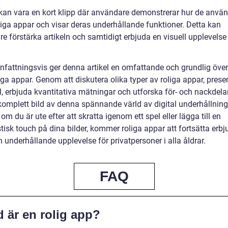
kan vara en kort klipp där användare demonstrerar hur de anvä
liga appar och visar deras underhållande funktioner. Detta kan
are förstärka artikeln och samtidigt erbjuda en visuell upplevelse
.
attningsvis ger denna artikel en omfattande och grundlig över
iga appar. Genom att diskutera olika typer av roliga appar, prese
, erbjuda kvantitativa mätningar och utforska för- och nackdela
komplett bild av denna spännande värld av digital underhållning
om du är ute efter att skratta igenom ett spel eller lägga till en
isk touch på dina bilder, kommer roliga appar att fortsätta erbj
h underhållande upplevelse för privatpersoner i alla åldrar.
FAQ
 är en rolig app?