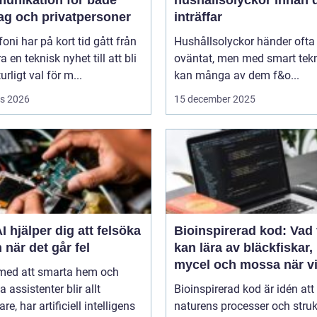
tag och privatpersoner
inträffar
efoni har på kort tid gått från
Hushållsolyckor händer ofta
a en teknisk nyhet till att bli
oväntat, men med smart tek
urligt val för m...
kan många av dem f&o...
s 2026
15 december 2025
I hjälper dig att felsöka
Bioinspirerad kod: Vad 
 när det går fel
kan lära av bläckfiskar,
mycel och mossa när v
 med att smarta hem och
bygger nya system
a assistenter blir allt
Bioinspirerad kod är idén att
re, har artificiell intelligens
naturens processer och struk