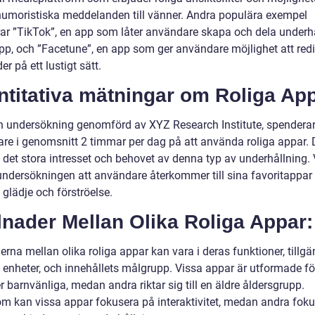
humoristiska meddelanden till vänner. Andra populära exempel
rar ”TikTok”, en app som låter användare skapa och dela underh
ipp, och ”Facetune”, en app som ger användare möjlighet att red
der på ett lustigt sätt.
titativa mätningar om Roliga App
en undersökning genomförd av XYZ Research Institute, spendera
re i genomsnitt 2 timmar per dag på att använda roliga appar. 
 det stora intresset och behovet av denna typ av underhållning. 
undersökningen att användare återkommer till sina favoritappar 
glädje och förströelse.
lnader Mellan Olika Roliga Appar:
erna mellan olika roliga appar kan vara i deras funktioner, tillgä
 enheter, och innehållets målgrupp. Vissa appar är utformade för
 barnvänliga, medan andra riktar sig till en äldre åldersgrupp.
m kan vissa appar fokusera på interaktivitet, medan andra foku