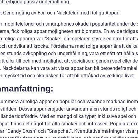
att erbjuda passiv underhållning.
sk Genomgång av För- och Nackdelar med Roliga Appar:
är mobiltelefoner och smartphones ökade i popularitet under de
rna, fick roliga appar möjligheten att blomstra. En av de tidigas
 roliga apparna var ”Snake”, där spelaren styrde en orm för att 
och undvika att krocka. Fördelarna med roliga appar är att de k
en stunds avkoppling och underhållning, vara ett sätt att hålla s
tt eller till och med möjlighet att socialisera genom spel eller d
l. Nackdelarna kan vara att vissa appar kan bli beroendeframkal
ör mycket tid och öka risken för att bli uttråkad av verkliga livet.
manfattning:
 summera är roliga appar en populär och växande marknad inom
a världen. Dessa appar erbjuder användarna en stunds roligt och
llande tidsfördriv. Med en mängd olika typer, inklusive spel och
par, finns det något för alla smaker och intressen. Populära ex
rar ”Candy Crush” och ”Snapchat”. Kvantitativa mätningar visar 