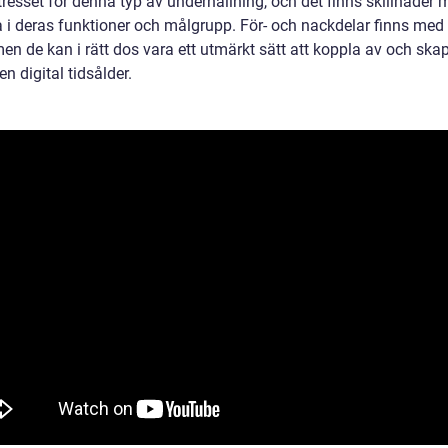
tresset för denna typ av underhållning, och det finns skillnader 
 i deras funktioner och målgrupp. För- och nackdelar finns med 
en de kan i rätt dos vara ett utmärkt sätt att koppla av och ska
 en digital tidsålder.