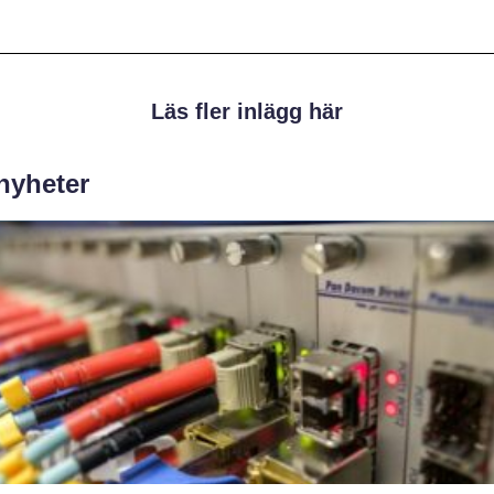
Läs fler inlägg här
 nyheter