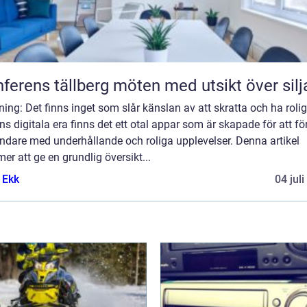
Konferens tällberg möten med utsikt över si
ning: Det finns inget som slår känslan av att skratta och ha roligt
s digitala era finns det ett otal appar som är skapade för att fö
ndare med underhållande och roliga upplevelser. Denna artikel
r att ge en grundlig översikt...
 Ekk
04 jul