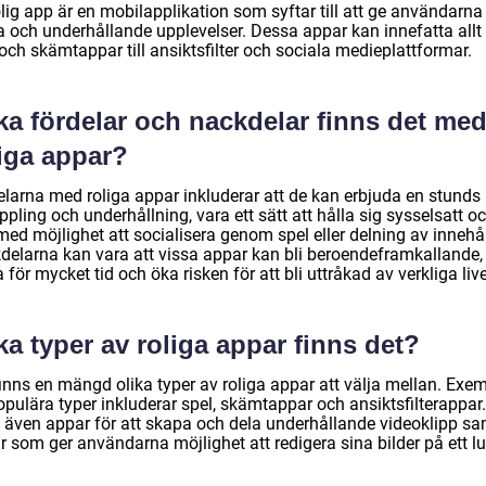
lig app är en mobilapplikation som syftar till att ge användarna
ga och underhållande upplevelser. Dessa appar kan innefatta allt
och skämtappar till ansiktsfilter och sociala medieplattformar.
ka fördelar och nackdelar finns det me
liga appar?
elarna med roliga appar inkluderar att de kan erbjuda en stunds
pling och underhållning, vara ett sätt att hålla sig sysselsatt och
ed möjlighet att socialisera genom spel eller delning av innehål
delarna kan vara att vissa appar kan bli beroendeframkallande,
a för mycket tid och öka risken för att bli uttråkad av verkliga live
ka typer av roliga appar finns det?
finns en mängd olika typer av roliga appar att välja mellan. Exe
pulära typer inkluderar spel, skämtappar och ansiktsfilterappar.
s även appar för att skapa och dela underhållande videoklipp sa
 som ger användarna möjlighet att redigera sina bilder på ett lu