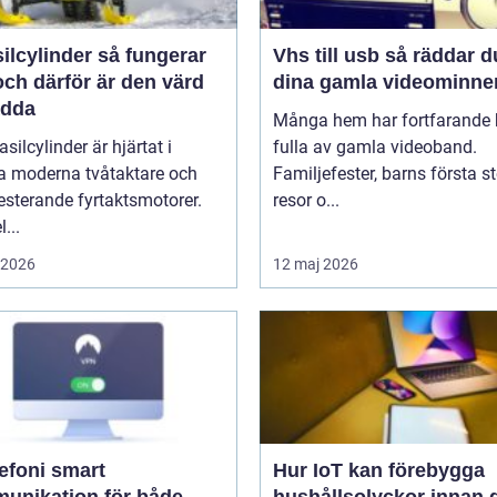
linder så fungerar
Vhs till usb så räddar du
ch därför är den värd
dina gamla videominne
ädda
Många hem har fortfarande h
asilcylinder är hjärtat i
fulla av gamla videoband.
 moderna tvåtaktare och
Familjefester, barns första st
sterande fyrtaktsmotorer.
resor o...
...
i 2026
12 maj 2026
oni smart
Hur IoT kan förebygga
unikation för både
hushållsolyckor innan 