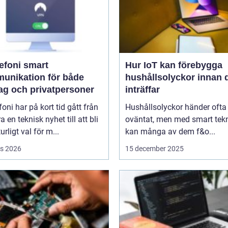
oni smart
Hur IoT kan förebygga
unikation för både
hushållsolyckor innan 
tag och privatpersoner
inträffar
efoni har på kort tid gått från
Hushållsolyckor händer ofta
a en teknisk nyhet till att bli
oväntat, men med smart tek
urligt val för m...
kan många av dem f&o...
s 2026
15 december 2025