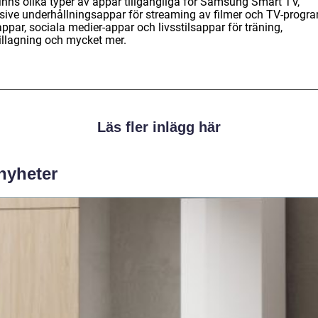
finns olika typer av appar tillgängliga för Samsung Smart TV,
usive underhållningsappar för streaming av filmer och TV-progra
ppar, sociala medier-appar och livsstilsappar för träning,
illagning och mycket mer.
Läs fler inlägg här
 nyheter