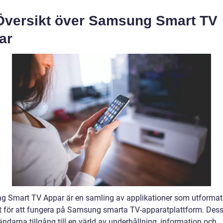
Översikt över Samsung Smart TV
ar
 Smart TV Appar är en samling av applikationer som utformat
kt för att fungera på Samsung smarta TV-apparatplattform. Des
ndarna tillgång till en värld av underhållning, information och