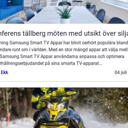
Konferens tällberg möten med utsikt över si
dning Samsung Smart TV Appar har blivit oerhört populära bland
dare runt om i världen. Med en stor mängd appar att välja mell
r Samsung Smart TV Appar användarna anpassa och optimera
rhållningserbjudandet på sina smarta TV-apparat...
 Ekk
04 jul