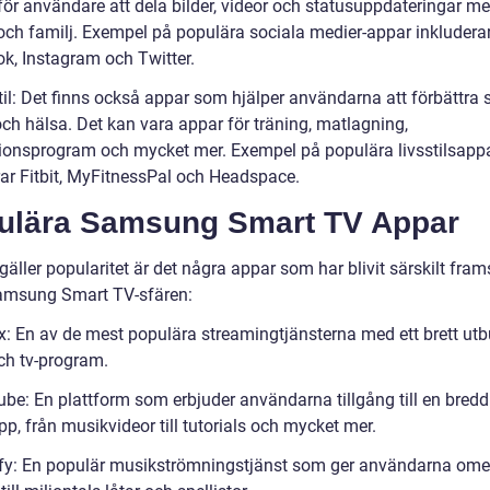
 för användare att dela bilder, videor och statusuppdateringar m
och familj. Exempel på populära sociala medier-appar inkludera
k, Instagram och Twitter.
til: Det finns också appar som hjälper användarna att förbättra 
 och hälsa. Det kan vara appar för träning, matlagning,
ionsprogram och mycket mer. Exempel på populära livsstilsapp
rar Fitbit, MyFitnessPal och Headspace.
ulära Samsung Smart TV Appar
gäller popularitet är det några appar som har blivit särskilt fra
msung Smart TV-sfären:
lix: En av de mest populära streamingtjänsterna med ett brett ut
och tv-program.
ube: En plattform som erbjuder användarna tillgång till en bredd
pp, från musikvideor till tutorials och mycket mer.
ify: En populär musikströmningstjänst som ger användarna ome