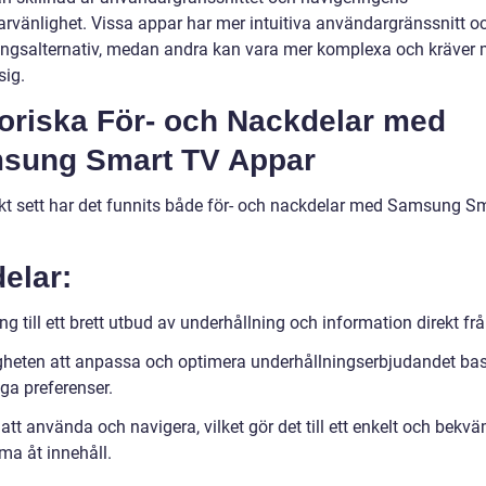
rvänlighet. Vissa appar har mer intuitiva användargränssnitt o
ingsalternativ, medan andra kan vara mer komplexa och kräver m
sig.
toriska För- och Nackdelar med
sung Smart TV Appar
skt sett har det funnits både för- och nackdelar med Samsung S
elar:
ng till ett brett utbud av underhållning och information direkt fr
gheten att anpassa och optimera underhållningserbjudandet bas
ga preferenser.
att använda och navigera, vilket gör det till ett enkelt och bekvä
ma åt innehåll.