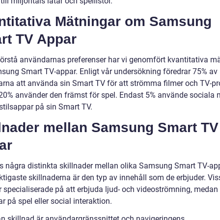
till miljontals låtar och spellistor.
ntitativa Mätningar om Samsung
rt TV Appar
 förstå användarnas preferenser har vi genomfört kvantitativa m
ung Smart TV-appar. Enligt vår undersökning föredrar 75% av
rna att använda sin Smart TV för att strömma filmer och TV-p
0% använder den främst för spel. Endast 5% använde sociala m
stilsappar på sin Smart TV.
llnader mellan Samsung Smart TV
ar
ns några distinkta skillnader mellan olika Samsung Smart TV-ap
ktigaste skillnaderna är den typ av innehåll som de erbjuder. Vi
r specialiserade på att erbjuda ljud- och videoströmning, medan
r på spel eller social interaktion.
n skillnad är användargränssnittet och navigeringens