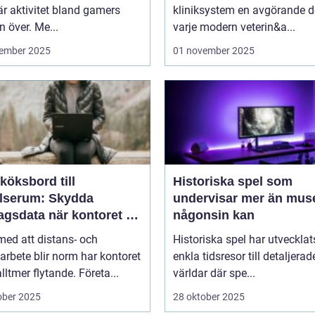
r aktivitet bland gamers
kliniksystem en avgörande d
n över. Me...
varje modern veterin&a...
ember 2025
01 november 2025
köksbord till
Historiska spel som
elserum: Skydda
undervisar mer än mus
agsdata när kontoret är
någonsin kan
llt
 med att distans- och
Historiska spel har utvecklat
arbete blir norm har kontoret
enkla tidsresor till detaljerad
alltmer flytande. Företa...
världar där spe...
ober 2025
28 oktober 2025