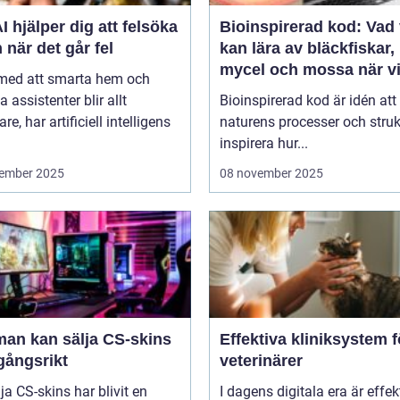
I hjälper dig att felsöka
Bioinspirerad kod: Vad 
 när det går fel
kan lära av bläckfiskar,
mycel och mossa när v
 med att smarta hem och
bygger nya system
a assistenter blir allt
Bioinspirerad kod är idén att
re, har artificiell intelligens
naturens processer och struk
inspirera hur...
ember 2025
08 november 2025
man kan sälja CS-skins
Effektiva kliniksystem f
gångsrikt
veterinärer
lja CS-skins har blivit en
I dagens digitala era är effek