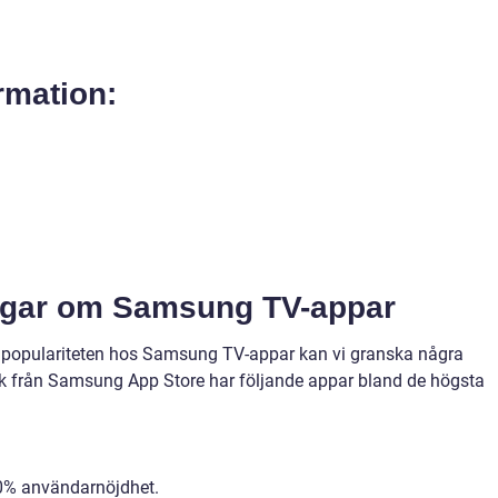
rmation:
ingar om Samsung TV-appar
av populariteten hos Samsung TV-appar kan vi granska några
stik från Samsung App Store har följande appar bland de högsta
90% användarnöjdhet.