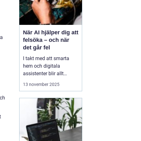
När AI hjälper dig att
ra
felsöka – och när
det går fel
I takt med att smarta
hem och digitala
assistenter blir allt
vanligare, har artificiell
13 november 2025
intelligens blivit en
naturlig del av vår
och
tekniska vardag. Vi
frågar AI om allt från
t
varför Wi-Fi:et plötsligt
kraschar till hur vi &a...