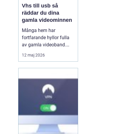
Vhs till usb så
räddar du dina
gamla videominnen
Många hem har
fortfarande hyllor fulla
av gamla videoband.
Familjefester, barns
12 maj 2026
första steg, resor och
högtider allt ligger kvar
på ett skört magnetband
som sakta bryts ner.
Samtidigt försvinner
fungerande videospelare
från marknaden. För den
som vi...