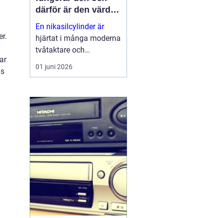
därför är den värd
att rädda
En nikasilcylinder är
r.
hjärtat i många moderna
tvåtaktare och
ar
högpresterande
01 juni 2026
ns
fyrtaktsmotorer. När
beläggningen skadas
förlorar motorn både
kraft och livslängd.
Samtidigt går många
cylindrar att rädda till en
b...