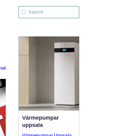
nel
Värmepumpar
uppsala
Värmepumpar Uppsala