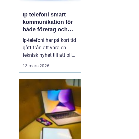
Ip telefoni smart
kommunikation för
både företag och
privatpersoner
Ip-telefoni har på kort tid
gått från att vara en
teknisk nyhet till att bli
ett naturligt val för
13 mars 2026
många företag och hem.
När kopparnätet stängs
ner och mobilen tar över
vår vardag behövs
flexibla lösningar som
kombinerar klassisk
telefoni med modern...