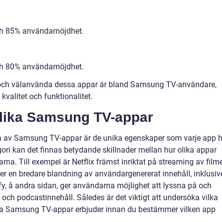
ch 85% användarnöjdhet.
ch 80% användarnöjdhet.
a och välanvända dessa appar är bland Samsung TV-användare,
kvalitet och funktionalitet.
olika Samsung TV-appar
a av Samsung TV-appar är de unika egenskaper som varje app h
ori kan det finnas betydande skillnader mellan hur olika appar
na. Till exempel är Netflix främst inriktat på streaming av film
r en bredare blandning av användargenererat innehåll, inklusiv
fy, å andra sidan, ger användarna möjlighet att lyssna på och
ch podcastinnehåll. Således är det viktigt att undersöka vilka
ika Samsung TV-appar erbjuder innan du bestämmer vilken app