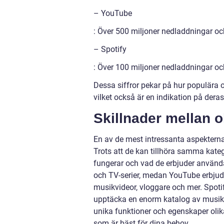
– YouTube
: Över 500 miljoner nedladdningar o
– Spotify
: Över 100 miljoner nedladdningar o
Dessa siffror pekar på hur populär
vilket också är en indikation på deras 
Skillnader mellan 
En av de mest intressanta aspektern
Trots att de kan tillhöra samma kateg
fungerar och vad de erbjuder användar
och TV-serier, medan YouTube erbjude
musikvideor, vloggare och mer. Spoti
upptäcka en enorm katalog av musik o
unika funktioner och egenskaper ol
som är bäst för dina behov.