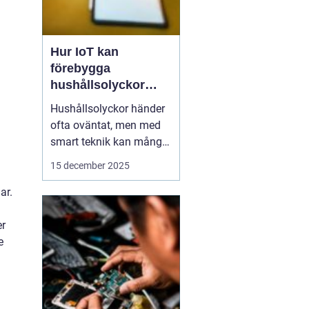
Hur IoT kan
förebygga
hushållsolyckor
innan de inträffar
Hushållsolyckor händer
ofta oväntat, men med
smart teknik kan många
av dem förebyggas
15 december 2025
innan de inträffar. IoT-
enheter, eller Internet of
ar.
Things, gör det möjligt
för hemmet att övervaka
er
och reagera p...
e