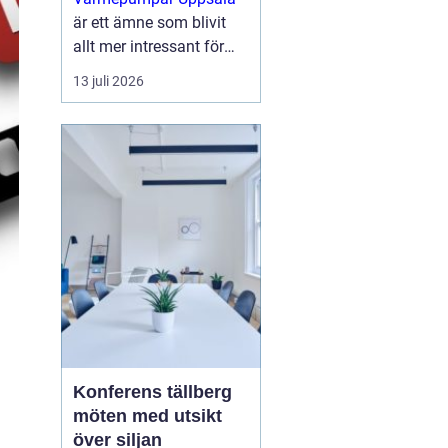
är ett ämne som blivit
allt mer intressant för
villaägare,
13 juli 2026
bostadsrättsföreningar
och mindre
fastighetsägare som vill
sänka sina
energikostnader och
samtidigt g...
Konferens tällberg
möten med utsikt
över siljan