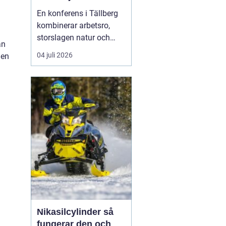
En konferens i Tällberg
kombinerar arbetsro,
storslagen natur och
an
genuin dalakultur. Här
04 juli 2026
 en
möts grupper som vill ha
mer än bara en
standardlokal med
projektor och block.
Läget vid Siljan, de
klassiska trähusen och
den stilla bymiljön
skapar en inramnin...
Nikasilcylinder så
fungerar den och