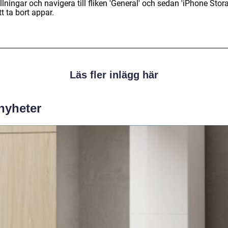
llningar och navigera till fliken 'General' och sedan 'iPhone Stor
tt ta bort appar.
Läs fler inlägg här
 nyheter