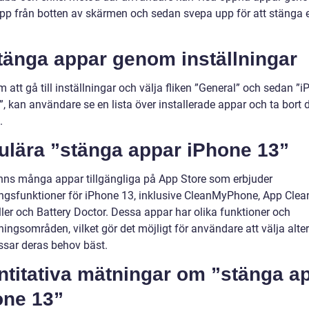
pp från botten av skärmen och sedan svepa upp för att stänga 
tänga appar genom inställningar
att gå till inställningar och välja fliken ”General” och sedan ”
”, kan användare se en lista över installerade appar och ta bort
.
ulära ”stänga appar iPhone 13”
inns många appar tillgängliga på App Store som erbjuder
ngsfunktioner för iPhone 13, inklusive CleanMyPhone, App Clea
ller och Battery Doctor. Dessa appar har olika funktioner och
ngsområden, vilket gör det möjligt för användare att välja alter
sar deras behov bäst.
ntitativa mätningar om ”stänga a
one 13”