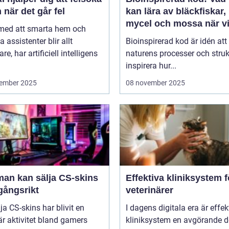
 när det går fel
kan lära av bläckfiskar,
mycel och mossa när v
 med att smarta hem och
bygger nya system
a assistenter blir allt
Bioinspirerad kod är idén att
re, har artificiell intelligens
naturens processer och struk
inspirera hur...
ember 2025
08 november 2025
man kan sälja CS-skins
Effektiva kliniksystem f
gångsrikt
veterinärer
lja CS-skins har blivit en
I dagens digitala era är effek
r aktivitet bland gamers
kliniksystem en avgörande d