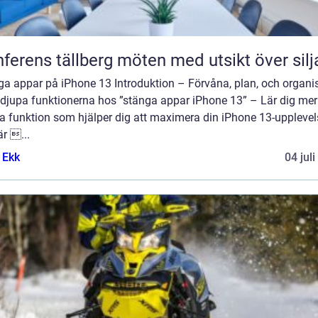
Konferens tällberg möten med utsikt över si
ga appar på iPhone 13 Introduktion – Förvåna, plan, och organi
 djupa funktionerna hos ”stänga appar iPhone 13” – Lär dig me
a funktion som hjälper dig att maximera din iPhone 13-upplevel
r ...
 Ekk
04 jul