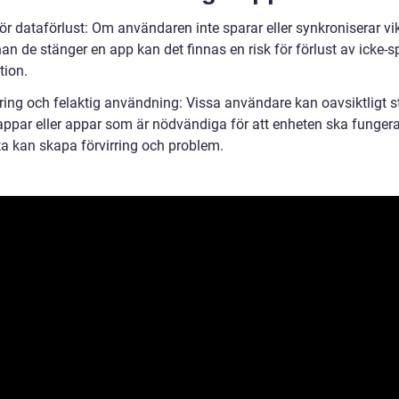
ör dataförlust: Om användaren inte sparar eller synkroniserar vi
an de stänger en app kan det finnas en risk för förlust av icke-
tion.
rring och felaktig användning: Vissa användare kan oavsiktligt 
 appar eller appar som är nödvändiga för att enheten ska fungera
ta kan skapa förvirring och problem.