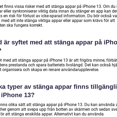
det finns vissa risker med att stänga appar på iPhone 13. Om du 
r eller synkroniserar viktig data innan du stänger en app kan de
s en risk för förlust av icke-sparad information. Du bör också v
med att inte stänga viktiga appar eller appar som krävs för att
ten ska fungera korrekt.
 är syftet med att stänga appar på iPh
?
t med att stänga appar på iPhone 13 är att frigöra minne, förbät
tens prestanda och spara batteriets livslängd. Det kan också hj
 att organisera och skapa en renare användarupplevelse.
ka typer av stänga appar finns tillgängl
r iPhone 13?
finns olika sätt att stänga appar på iPhone 13. Du kan använda
cher genom att svepa upp från botten av skärmen och sedan sv
för att stänga enskilda appar. Alternativt kan du använda