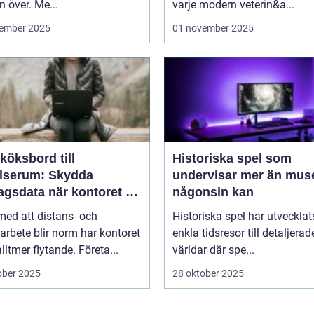
n över. Me...
varje modern veterin&a...
ember 2025
01 november 2025
köksbord till
Historiska spel som
elserum: Skydda
undervisar mer än mus
agsdata när kontoret är
någonsin kan
llt
 med att distans- och
Historiska spel har utvecklat
arbete blir norm har kontoret
enkla tidsresor till detaljerad
alltmer flytande. Företa...
världar där spe...
ober 2025
28 oktober 2025