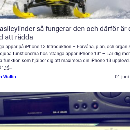
inder så fungerar den och därför är den
d att rädda
ga appar på iPhone 13 Introduktion – Förvåna, plan, och organi
 djupa funktionerna hos ”stänga appar iPhone 13” – Lär dig me
a funktion som hjälper dig att maximera din iPhone 13-upplevel
r ...
 Wallin
01 juni