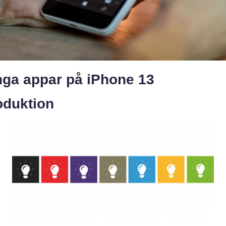
nga appar på iPhone 13
oduktion