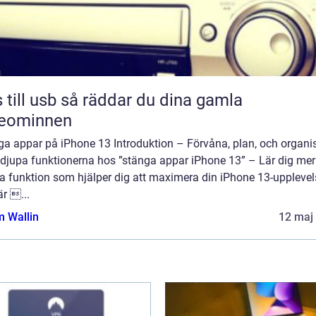
sb så räddar du dina gamla
deominnen
ga appar på iPhone 13 Introduktion – Förvåna, plan, och organi
 djupa funktionerna hos ”stänga appar iPhone 13” – Lär dig me
a funktion som hjälper dig att maximera din iPhone 13-upplevel
r ...
 Wallin
12 maj