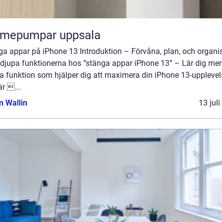
rmepumpar uppsala
ga appar på iPhone 13 Introduktion – Förvåna, plan, och organi
 djupa funktionerna hos ”stänga appar iPhone 13” – Lär dig me
a funktion som hjälper dig att maximera din iPhone 13-upplevel
r ...
 Wallin
13 jul