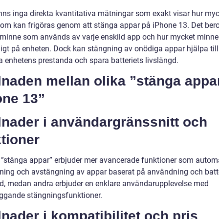
inns inga direkta kvantitativa mätningar som exakt visar hur my
om kan frigöras genom att stänga appar på iPhone 13. Det bero
minne som används av varje enskild app och hur mycket minne
ligt på enheten. Dock kan stängning av onödiga appar hjälpa till
ra enhetens prestanda och spara batteriets livslängd.
lnaden mellan olika ”stänga appa
one 13”
lnader i användargränssnitt och
tioner
 ”stänga appar” erbjuder mer avancerade funktioner som autom
ning och avstängning av appar baserat på användning och batte
gd, medan andra erbjuder en enklare användarupplevelse med
ggande stängningsfunktioner.
lnader i kompatibilitet och pris