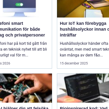
oni smart
Hur IoT kan förebygga
unikation för både
hushållsolyckor innan 
tag och privatpersoner
inträffar
efoni har på kort tid gått från
Hushållsolyckor händer ofta
a en teknisk nyhet till att bli
oväntat, men med smart tek
urligt val för m...
kan många av dem f&o...
s 2026
15 december 2025
I hjälper dig att felsöka
Bioinspirerad kod: Vad 