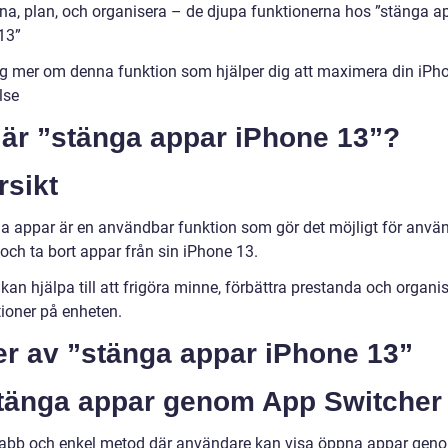
na, plan, och organisera – de djupa funktionerna hos ”stänga a
13”
ig mer om denna funktion som hjälper dig att maximera din iPh
lse
 är ”stänga appar iPhone 13”?
rsikt
a appar är en användbar funktion som gör det möjligt för använ
och ta bort appar från sin iPhone 13.
kan hjälpa till att frigöra minne, förbättra prestanda och organi
tioner på enheten.
er av ”stänga appar iPhone 13”
Stänga appar genom App Switcher
abb och enkel metod där användare kan visa öppna appar geno