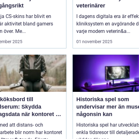
gångsrikt
veterinärer
lja CS-skins har blivit en
I dagens digitala era är effek
r aktivitet bland gamers
kliniksystem en avgörande d
n över. Me...
varje modern veterin&a...
ember 2025
01 november 2025
köksbord till
Historiska spel som
elserum: Skydda
undervisar mer än mus
agsdata när kontoret är
någonsin kan
llt
 med att distans- och
Historiska spel har utvecklat
arbete blir norm har kontoret
enkla tidsresor till detaljerad