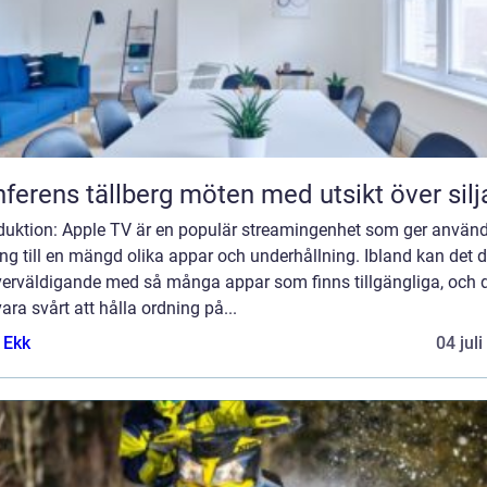
Konferens tällberg möten med utsikt över si
oduktion: Apple TV är en populär streamingenhet som ger använ
ång till en mängd olika appar och underhållning. Ibland kan det 
överväldigande med så många appar som finns tillgängliga, och 
ara svårt att hålla ordning på...
 Ekk
04 jul