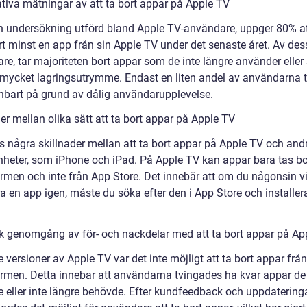
ativa mätningar av att ta bort appar på Apple TV
en undersökning utförd bland Apple TV-användare, uppger 80% at
rt minst en app från sin Apple TV under det senaste året. Av des
re, tar majoriteten bort appar som de inte längre använder eller
 mycket lagringsutrymme. Endast en liten andel av användarna t
nbart på grund av dålig användarupplevelse.
er mellan olika sätt att ta bort appar på Apple TV
ns några skillnader mellan att ta bort appar på Apple TV och and
nheter, som iPhone och iPad. På Apple TV kan appar bara tas bo
men och inte från App Store. Det innebär att om du någonsin vi
ra en app igen, måste du söka efter den i App Store och installe
sk genomgång av för- och nackdelar med att ta bort appar på Ap
re versioner av Apple TV var det inte möjligt att ta bort appar från
men. Detta innebar att användarna tvingades ha kvar appar de 
 eller inte längre behövde. Efter kundfeedback och uppdateringa