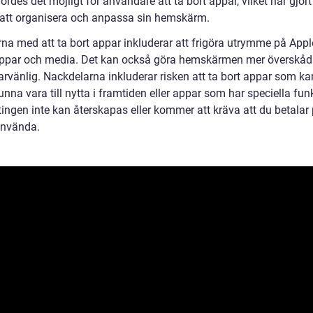
ordes det möjligt för användare att ta bort appar, vilket har gjort
 att organisera och anpassa sin hemskärm.
rna med att ta bort appar inkluderar att frigöra utrymme på Appl
ppar och media. Det kan också göra hemskärmen mer överskåd
rvänlig. Nackdelarna inkluderar risken att ta bort appar som k
unna vara till nytta i framtiden eller appar som har speciella fun
ingen inte kan återskapas eller kommer att kräva att du betalar 
 använda.