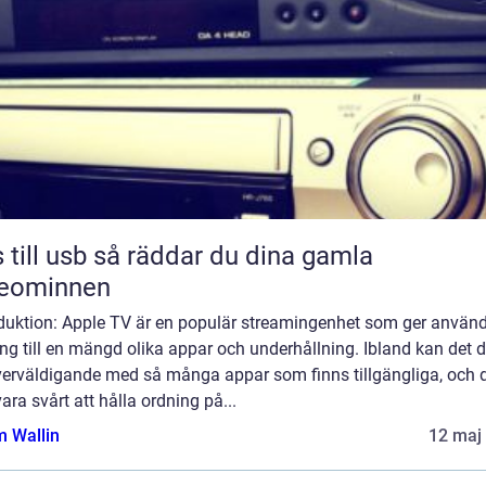
sb så räddar du dina gamla
deominnen
oduktion: Apple TV är en populär streamingenhet som ger använ
ång till en mängd olika appar och underhållning. Ibland kan det 
överväldigande med så många appar som finns tillgängliga, och 
ara svårt att hålla ordning på...
 Wallin
12 maj