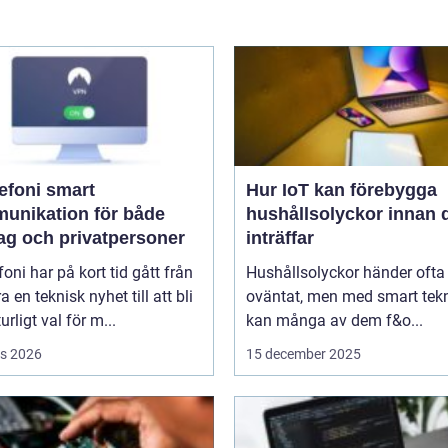
oni smart
Hur IoT kan förebygga
unikation för både
hushållsolyckor innan 
tag och privatpersoner
inträffar
efoni har på kort tid gått från
Hushållsolyckor händer ofta
a en teknisk nyhet till att bli
oväntat, men med smart tek
urligt val för m...
kan många av dem f&o...
s 2026
15 december 2025