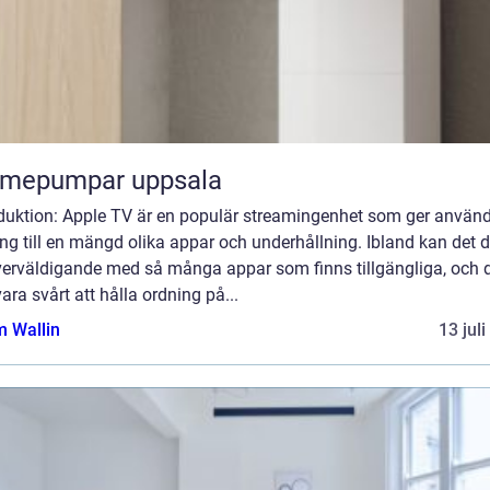
rmepumpar uppsala
oduktion: Apple TV är en populär streamingenhet som ger använ
ång till en mängd olika appar och underhållning. Ibland kan det 
överväldigande med så många appar som finns tillgängliga, och 
ara svårt att hålla ordning på...
 Wallin
13 jul