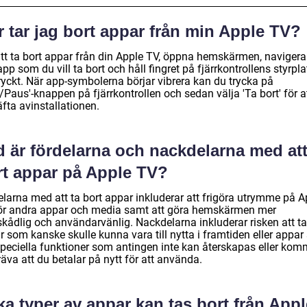
 tar jag bort appar från min Apple TV?
tt ta bort appar från din Apple TV, öppna hemskärmen, navigera t
pp som du vill ta bort och håll fingret på fjärrkontrollens styrpla
ryckt. När app-symbolerna börjar vibrera kan du trycka på
/Paus'-knappen på fjärrkontrollen och sedan välja 'Ta bort' för a
fta avinstallationen.
 är fördelarna och nackdelarna med att
rt appar på Apple TV?
elarna med att ta bort appar inkluderar att frigöra utrymme på A
ör andra appar och media samt att göra hemskärmen mer
skådlig och användarvänlig. Nackdelarna inkluderar risken att ta
r som kanske skulle kunna vara till nytta i framtiden eller appa
speciella funktioner som antingen inte kan återskapas eller kom
räva att du betalar på nytt för att använda.
ka typer av appar kan tas bort från Appl