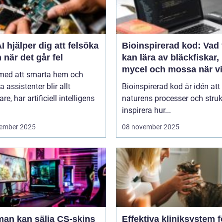
I hjälper dig att felsöka
Bioinspirerad kod: Vad 
 när det går fel
kan lära av bläckfiskar,
mycel och mossa när v
 med att smarta hem och
bygger nya system
a assistenter blir allt
Bioinspirerad kod är idén att
re, har artificiell intelligens
naturens processer och struk
inspirera hur...
ember 2025
08 november 2025
man kan sälja CS-skins
Effektiva kliniksystem f