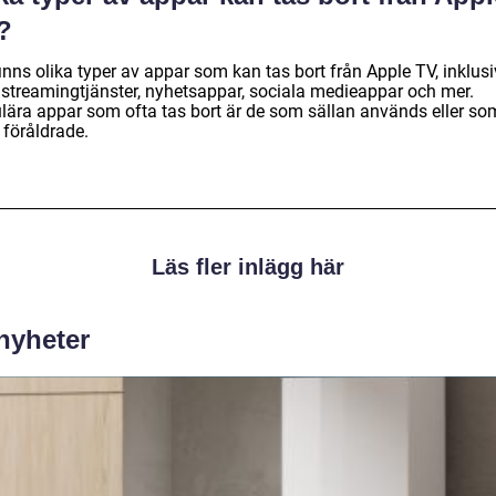
?
inns olika typer av appar som kan tas bort från Apple TV, inklus
, streamingtjänster, nyhetsappar, sociala medieappar och mer.
lära appar som ofta tas bort är de som sällan används eller so
t föråldrade.
Läs fler inlägg här
 nyheter