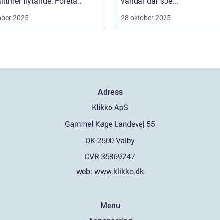
alltmer flytande. Företa...
världar där spe...
ober 2025
28 oktober 2025
Adress
web:
www.klikko.dk
Menu