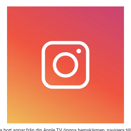
 ta bort appar från din Apple TV, öppna hemskärmen, navigera til