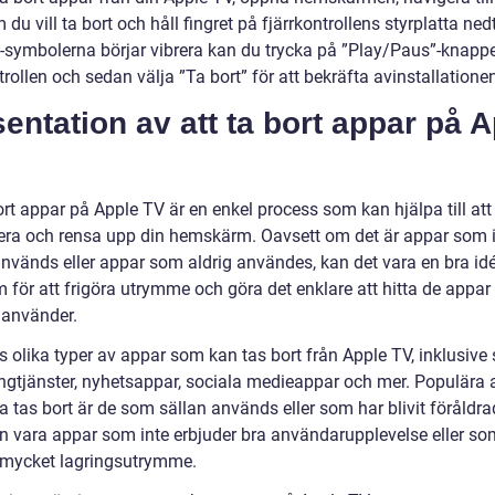
du vill ta bort och håll fingret på fjärrkontrollens styrplatta ned
-symbolerna börjar vibrera kan du trycka på ”Play/Paus”-knapp
trollen och sedan välja ”Ta bort” för att bekräfta avinstallatione
entation av att ta bort appar på 
ort appar på Apple TV är en enkel process som kan hjälpa till att
era och rensa upp din hemskärm. Oavsett om det är appar som 
används eller appar som aldrig användes, kan det vara en bra idé
 för att frigöra utrymme och göra det enklare att hitta de appar
 använder.
s olika typer av appar som kan tas bort från Apple TV, inklusive 
ngtjänster, nyhetsappar, sociala medieappar och mer. Populära 
 tas bort är de som sällan används eller som har blivit föråldra
n vara appar som inte erbjuder bra användarupplevelse eller so
 mycket lagringsutrymme.