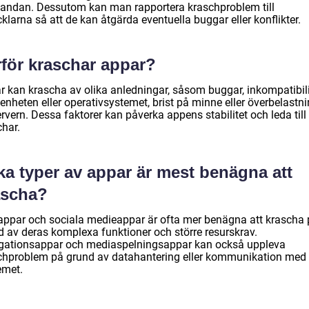
tandan. Dessutom kan man rapportera kraschproblem till
klarna så att de kan åtgärda eventuella buggar eller konflikter.
rför kraschar appar?
r kan krascha av olika anledningar, såsom buggar, inkompatibili
enheten eller operativsystemet, brist på minne eller överbelastn
rvern. Dessa faktorer kan påverka appens stabilitet och leda till
char.
ka typer av appar är mest benägna att
ascha?
appar och sociala medieappar är ofta mer benägna att krascha
d av deras komplexa funktioner och större resurskrav.
gationsappar och mediaspelningsappar kan också uppleva
chproblem på grund av datahantering eller kommunikation med
emet.