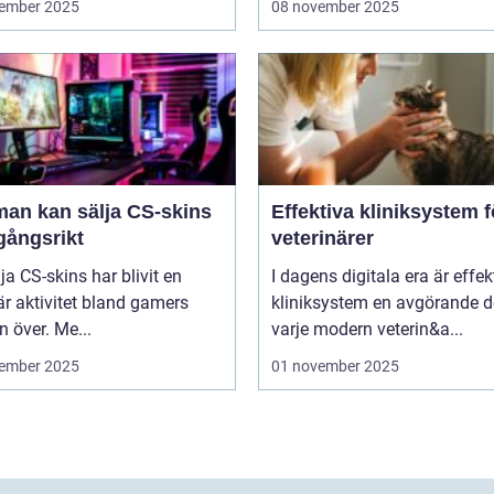
ember 2025
08 november 2025
man kan sälja CS-skins
Effektiva kliniksystem f
gångsrikt
veterinärer
lja CS-skins har blivit en
I dagens digitala era är effek
r aktivitet bland gamers
kliniksystem en avgörande d
n över. Me...
varje modern veterin&a...
ember 2025
01 november 2025