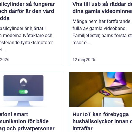
linder så fungerar
Vhs till usb så räddar du
ch därför är den värd
dina gamla videominne
ädda
Många hem har fortfarande h
asilcylinder är hjärtat i
fulla av gamla videoband.
 moderna tvåtaktare och
Familjefester, barns första st
sterande fyrtaktsmotorer.
resor o...
...
i 2026
12 maj 2026
oni smart
Hur IoT kan förebygga
unikation för både
hushållsolyckor innan 
tag och privatpersoner
inträffar