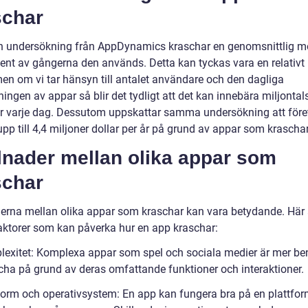
schar
en undersökning från AppDynamics kraschar en genomsnittlig m
cent av gångerna den används. Detta kan tyckas vara en relativt 
men om vi tar hänsyn till antalet användare och den dagliga
ngen av appar så blir det tydligt att det kan innebära miljontal
r varje dag. Dessutom uppskattar samma undersökning att före
upp till 4,4 miljoner dollar per år på grund av appar som kraschar
lnader mellan olika appar som
schar
derna mellan olika appar som kraschar kan vara betydande. Här 
aktorer som kan påverka hur en app kraschar:
lexitet: Komplexa appar som spel och sociala medier är mer b
scha på grund av deras omfattande funktioner och interaktioner.
tform och operativsystem: En app kan fungera bra på en plattfo