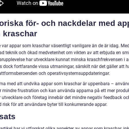
oriska för- och nackdelar med ap
 kraschar
e var appar som kraschar väsentligt vanligare än de är idag. Me
rad teknik och ökad medvetenhet om vikten av att erbjuda en sm
rupplevelse har utvecklare kunnat minska kraschfrekvensen i a
s dock fortfarande vissa utmaningar, särskilt när det gäller att 
lattformsberoenden och operativsystemsuppdateringar.
rna med att undvika appar som kraschar är uppenbara – använ
r mindre frustration och kan använda apparna på ett mer produk
ör utvecklare och företag innebär det mindre negativ feedback oc
risk för att användare byter till konkurrerande appar.
sats
artikel har vi utforskat olika aspekter av appar som kraschar, in