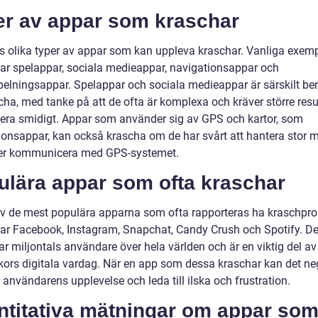
er av appar som kraschar
ns olika typer av appar som kan uppleva kraschar. Vanliga exem
rar spelappar, sociala medieappar, navigationsappar och
elningsappar. Spelappar och sociala medieappar är särskilt b
cha, med tanke på att de ofta är komplexa och kräver större resu
gera smidigt. Appar som använder sig av GPS och kartor, som
ionsappar, kan också krascha om de har svårt att hantera stor
ler kommunicera med GPS-systemet.
ulära appar som ofta kraschar
v de mest populära apparna som ofta rapporteras ha kraschpr
rar Facebook, Instagram, Snapchat, Candy Crush och Spotify. D
r miljontals användare över hela världen och är en viktig del av
ors digitala vardag. När en app som dessa kraschar kan det ne
användarens upplevelse och leda till ilska och frustration.
ntitativa mätningar om appar so