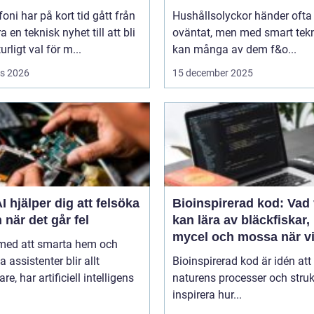
efoni har på kort tid gått från
Hushållsolyckor händer ofta
a en teknisk nyhet till att bli
oväntat, men med smart tek
urligt val för m...
kan många av dem f&o...
s 2026
15 december 2025
I hjälper dig att felsöka
Bioinspirerad kod: Vad 
 när det går fel
kan lära av bläckfiskar,
mycel och mossa när v
 med att smarta hem och
bygger nya system
a assistenter blir allt
Bioinspirerad kod är idén att
re, har artificiell intelligens
naturens processer och struk
inspirera hur...