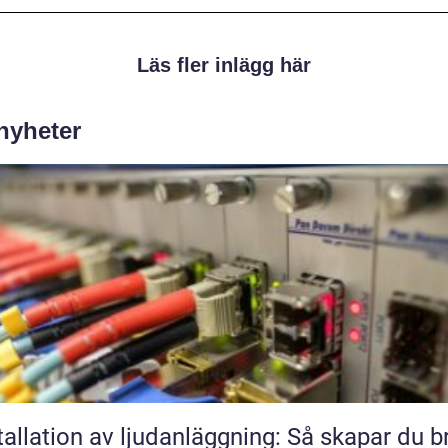
Läs fler inlägg här
 nyheter
tallation av ljudanläggning: Så skapar du b