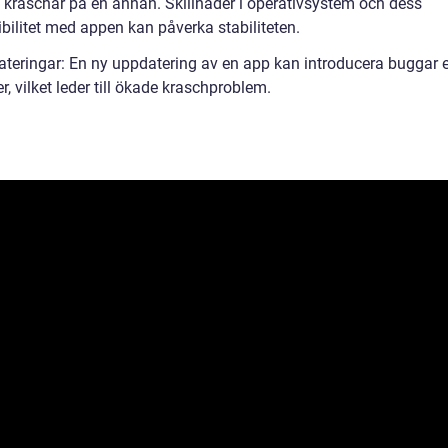
 kraschar på en annan. Skillnader i operativsystem och dess
bilitet med appen kan påverka stabiliteten.
ateringar: En ny uppdatering av en app kan introducera buggar e
er, vilket leder till ökade kraschproblem.