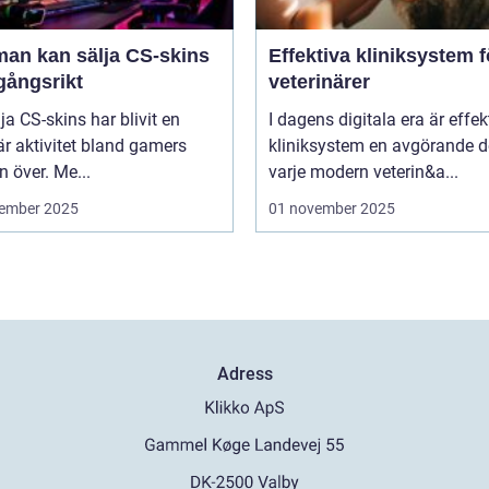
man kan sälja CS-skins
Effektiva kliniksystem f
gångsrikt
veterinärer
lja CS-skins har blivit en
I dagens digitala era är effek
r aktivitet bland gamers
kliniksystem en avgörande d
n över. Me...
varje modern veterin&a...
ember 2025
01 november 2025
Adress