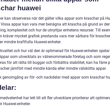
schar huawei
der kan observeras när det gäller vilka appar som kraschar på H
. Vissa appar kan vara mer benägna att krascha på grund av de
ng, komplexitet och hur de utnyttjar enhetens resurser. Till exe
m kräver mycket grafisk prestanda vara mer sårbara för krasche
ler mindre kraftfulla Huawei-enheter.
kvalitet och hur väl den är optimerad för Huawei-enheten spela
. Appar som utvecklats av välrenommerade företag och som rege
as för att rätta till buggar och förbättra stabilitet, kan ha färre
scher jämfört med mindre kända eller mindre välskötta appar.
sk genomgång av för- och nackdelar med appar som kraschar h
elar:
edvetenhet har lett till att fler utvecklare prioriterar att optimer
ör Huawei-enheter.