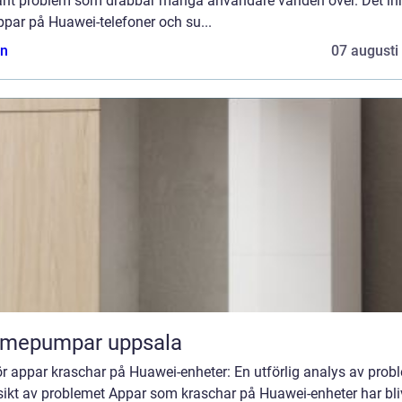
känt problem som drabbar många användare världen över. Det in
ppar på Huawei-telefoner och su...
n
07 augusti
rmepumpar uppsala
r appar kraschar på Huawei-enheter: En utförlig analys av prob
sikt av problemet Appar som kraschar på Huawei-enheter har bli