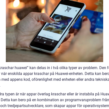
raschar huawei” kan delas in i två olika typer av problem. Den f
r när enskilda appar kraschar på Huawei-enheten. Detta kan ber
 med appens kod, oförenlighet med enheten eller andra teknisk
.
ra typen är när appar överlag kraschar eller är instabila på Hua
. Detta kan bero på en kombination av programvaruproblem frå
och tredjepartsutvecklare, som skapar appar för operativsystem