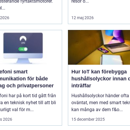
sterande fyrtaktsmotorer.
resor o...
...
i 2026
12 maj 2026
oni smart
Hur IoT kan förebygga
unikation för både
hushållsolyckor innan 
tag och privatpersoner
inträffar
efoni har på kort tid gått från
Hushållsolyckor händer ofta
a en teknisk nyhet till att bli
oväntat, men med smart tek
urligt val för m...
kan många av dem f&o...
s 2026
15 december 2025