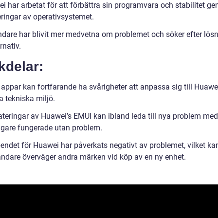
i har arbetat för att förbättra sin programvara och stabilitet g
ringar av operativsystemet.
dare har blivit mer medvetna om problemet och söker efter lös
rnativ.
kdelar:
appar kan fortfarande ha svårigheter att anpassa sig till Huawei
a tekniska miljö.
teringar av Huawei’s EMUI kan ibland leda till nya problem me
igare fungerade utan problem.
oendet för Huawei har påverkats negativt av problemet, vilket ka
ändare överväger andra märken vid köp av en ny enhet.