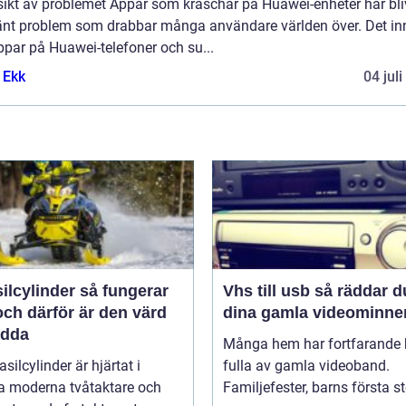
sikt av problemet Appar som kraschar på Huawei-enheter har bli
känt problem som drabbar många användare världen över. Det in
ppar på Huawei-telefoner och su...
 Ekk
04 jul
linder så fungerar
Vhs till usb så räddar du
ch därför är den värd
dina gamla videominne
ädda
Många hem har fortfarande h
asilcylinder är hjärtat i
fulla av gamla videoband.
 moderna tvåtaktare och
Familjefester, barns första st