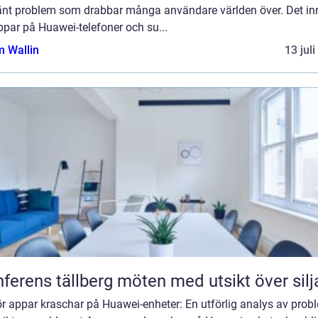
känt problem som drabbar många användare världen över. Det in
ppar på Huawei-telefoner och su...
 Wallin
13 jul
Konferens tällberg möten med utsikt över si
r appar kraschar på Huawei-enheter: En utförlig analys av prob