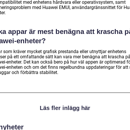
mpatibilitet med enhetens hårdvara eller operativsystem, samt
meringsproblem med Huawei EMUI, användargränssnittet för Hu
er.
lka appar är mest benägna att krascha p
awei-enheter?
r som kräver mycket grafisk prestanda eller utnyttjar enhetens
rser på ett omfattande sätt kan vara mer benägna att krascha p
ei-enheter. Det kan också bero på hur väl appen är optimerad f
ei-enheten och om det finns regelbundna uppdateringar för att 
buggar och förbättra stabilitet.
Läs fler inlägg här
 nyheter