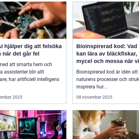
I hjälper dig att felsöka
Bioinspirerad kod: Vad 
 när det går fel
kan lära av bläckfiskar,
mycel och mossa när v
 med att smarta hem och
bygger nya system
a assistenter blir allt
Bioinspirerad kod är idén att
re, har artificiell intelligens
naturens processer och struk
inspirera hur...
ember 2025
08 november 2025