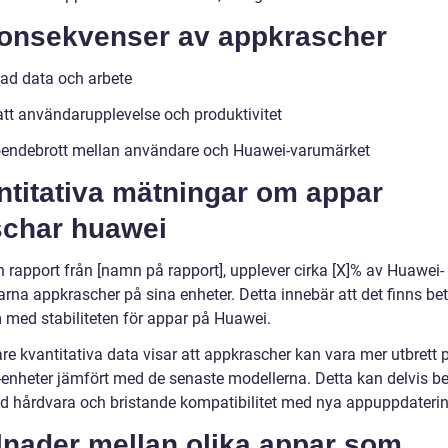
Konsekvenser av appkrascher
rad data och arbete
tt användarupplevelse och produktivitet
oendebrott mellan användare och Huawei-varumärket
ntitativa mätningar om appar
schar huawei
n rapport från [namn på rapport], upplever cirka [X]% av Huawei-
rna appkrascher på sina enheter. Detta innebär att det finns b
 med stabiliteten för appar på Huawei.
are kvantitativa data visar att appkrascher kan vara mer utbrett 
enheter jämfört med de senaste modellerna. Detta kan delvis b
ad hårdvara och bristande kompatibilitet med nya appuppdaterin
lnader mellan olika appar som